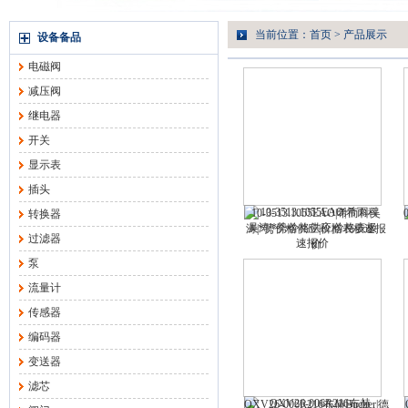
当前位置：
首页
>
产品展示
设备备品
电磁阀
减压阀
继电器
开关
显示表
插头
10-3513.1055EAO|希而科吴
转换器
涛|*势价格供应|价格表极速报
过滤器
价
泵
流量计
传感器
编码器
变送器
滤芯
QXV26-006R216布赫Bucher|德