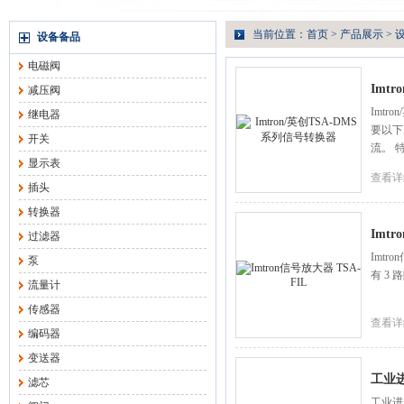
当前位置：
首页
>
产品展示
>
设备备品
电磁阀
Imt
减压阀
Imtr
继电器
要以下
开关
流。 
显示表
查看详
插头
转换器
Imtr
过滤器
Imt
泵
有 3
流量计
传感器
查看详
编码器
变送器
工业进
滤芯
工业进