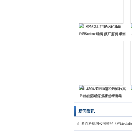
225SGS-F/IBW SCH40
F05Starline 球阀 原厂直供 希而
科优势供应
8661-4500-V0000进口Burster高
精度扭矩传感器选希而科
新闻资讯
希而科德国公司荣登《Wirtschaft