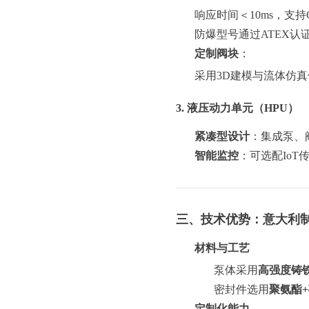
响应时间＜10ms，支
防爆型号通过ATEX
定制阀块
：
采用3D建模与流体仿真
3. 液压动力单元（HPU）
紧凑型设计
：集成泵、
智能监控
：可选配Io
三、技术优势：意大利
材料与工艺
泵体采用
高强度铸
密封件选用
聚氨酯
定制化能力