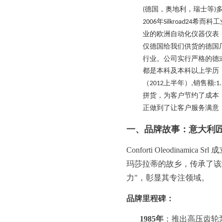
德国，奥地利，瑞士等
(
)
年
希而科工
2006
Silkroad24
业的欧洲自动化仪器仪表
仅德国给我们供货的德国
行业。公司实行严格的德
都是本科及本科以上学历
（
上半年）
销售额
2012
,
:1
拼货，为客户节约了成本
正做到了让客户服务满意
一、品牌故事：意大利
Conforti Oleodinamica Srl
玛莎拉蒂的故乡，传承了该地区
力"，彰显其专注领域。
品牌里程碑：
1985年
：推出高压齿轮