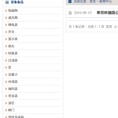
当前位置：
首页
>
新闻中心
设备备品
电磁阀
2016-08-19
希而科德国公司荣
减压阀
继电器
共 1 条记录，当前 1 / 1 页 首
开关
显示表
插头
转换器
过滤器
泵
流量计
传感器
编码器
变送器
滤芯
阀门
滑线及碳刷