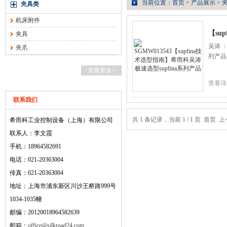
当前位置：
首页
>
产品展示
>
夹具类
机床附件
【su
夹具
吴涛 ： 
夹爪
列产品
查看更多+
查看详
联系我们
共 1 条记录，当前 1 / 1 页 首
希而科工业控制设备（上海）有限公司
联系人：李文霞
手机：18964582691
电话：021-20363004
传真：021-20363004
地址：上海市浦东新区川沙王桥路999号
1034-1035幢
邮编：20120018964582639
邮箱：
office@silkroad24.com