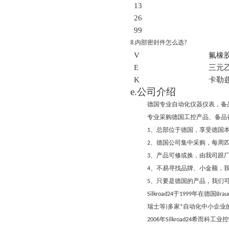
13
26
99
内部密封件怎么选
8.
?
V
氟橡
E
三元
K
卡勒兹
e.公司介绍
德国专业自动化仪器仪表，备
专业采购德国工控产品、备品
、总部位于德国，享受德国
1
、德国公司集中采购，每周
2
、产品可修或换，由我司跟
3
、不易寻找品牌、小金额，
4
、只要是德国的产品，我们
5
于
年在德国
Silkroad24
1999
Brau
瑞士等
多家
自动化中小企业
)
*
年
希而科工业控
2006
Silkroad24