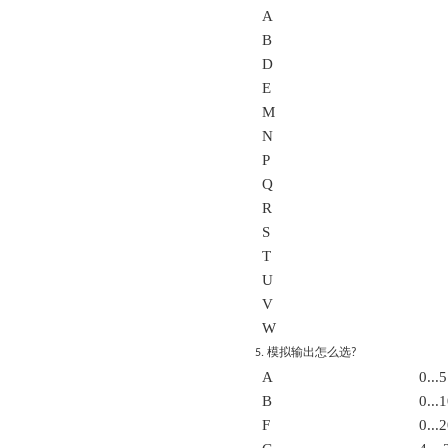
A
B
D
E
M
N
P
Q
R
S
T
U
V
W
模拟输出怎么选
5.
?
A
0..
B
0..
F
0..