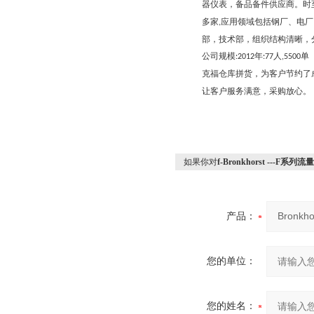
器仪表，备品备件供应商。时
多家
应用领域包括钢厂、电厂
,
部，技术部，组织结构清晰，
公司规模
年
人
单
:2012
:77
,5500
克福仓库拼货，为客户节约了
让客户服务满意，采购放心。
如果你对
f-Bronkhorst ---F系
产品：
您的单位：
您的姓名：