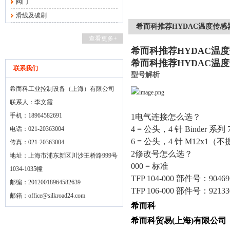
阀门
滑线及碳刷
希而科推荐HYDAC温度传感器
查看更多+
希而科推荐HYDAC温度
希而科推荐HYDAC温度
联系我们
型号解析
希而科工业控制设备（上海）有限公司
联系人：李文霞
手机：18964582691
1
电气连接怎么选？
4 =
公头，
4
针
Binder
系列
7
电话：021-20363004
6 =
公头，
4
针
M12x1
（不
传真：021-20363004
2
修改号怎么选？
地址：上海市浦东新区川沙王桥路999号
000 =
标准
1034-1035幢
TFP 104-000
部件号：
90469
邮编：20120018964582639
TFP 106-000
部件号：
92133
邮箱：
office@silkroad24.com
希而科
希而科贸易
(
上海
)
有限公司