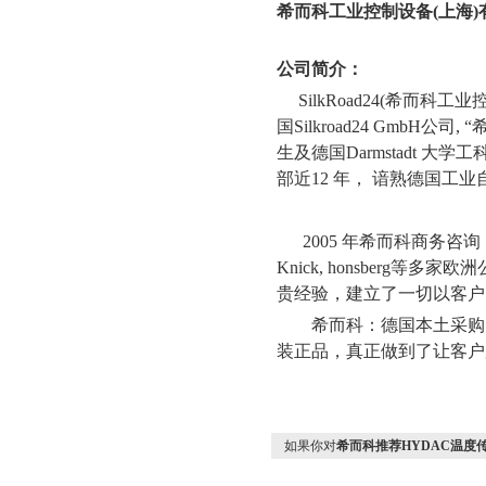
希而科工业控制设备
(
上海
)
公司简介：
SilkRoad24(
希而科工业
国
Silkroad24 GmbH
公司
, “
生及德国
Darmstadt
大学工
部近
12
年， 谙熟德国工业
2005
年希而科商务咨询
Knick, honsberg
等多家欧洲
贵经验，建立了一切以客户
希而科：德国本土采购
装正品，真正做到了让客户
如果你对
希而科推荐HYDAC温度传