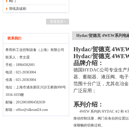
阀门
滑线及碳刷
查看更多+
Hydac/贺德克 4WEW系列电
联系我们
Hydac/贺德克 4W
希而科工业控制设备（上海）有限公司
Hydac/贺德克 4W
联系人：李文霞
品牌介绍：
手机：18964582691
德国
HYDAC
公司专业生产
电话：021-20363004
器、蓄能器、液压阀、电子
传真：021-20363004
范围十分广泛，尤其在冶金
地址：上海市浦东新区川沙王桥路999号
广泛应用；
1034-1035幢
邮编：20120018964582639
系列介绍：
邮箱：
office@silkroad24.com
4WEW
系列的
HYDAC 4/2
和
4/
推动控制活塞，阀门在各自的位置以
保顺畅的切换过程。