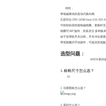
特性：
带电磁驱动的直动式换向阀
孔型符合
DIN 24340 form A10, ISO 4
可拆卸的高性能电磁线圈，更换时无
线圈可
360
°旋转，安装灵活
多种版
由于采用软开关过程，开关冲击显着
带有隐藏式手动操作，可提供其他版
选型问题：
4WEW
系列
1.
标称尺寸怎么选？
10
2.
活塞图标怎么选？
3.
系列怎么选？