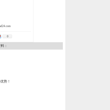
d24.com
0
资料：
具优势！