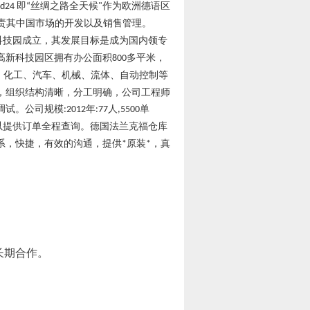
即
丝绸之路全天候
作为欧洲德语区
ad24
“
"
责其中国市场的开发以及销售管理。
科技园成立，其发展目标是成为国内领专
高新科技园区拥有办公面积
多平米，
800
、化工、汽车、机械、流体、自动控制等
，组织结构清晰，分工明确，公司工程师
调试。公司规模
年
人
单
:2012
:77
,5500
以提供订单全程查询。德国法兰克福仓库
系，快捷，有效的沟通，提供
原装
，真
*
*
立长期合作。