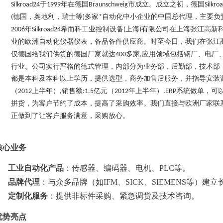
于
年在德国
市成立。成立之初，德国
Silkroad24
1999
Braunschweig
Silkro
德国，奥地利，瑞士等
多家
自动化中小企业的中国总代理，主要负
(
)
*
年
希而科工业控制设备
上海
有限公司在上海张江高新
2006
Silkroad24
(
)
业的欧洲自动化仪器仪表，备品备件供应商。时至今日，我们在张江
仅德国给我们供货的德国厂家就达
多家
应用领域包括钢厂、电厂
400
,
行业。公司实行严格的德式管理，内部分为业务部，后勤部，技术部
都是本科及本科以上学历，提供选型，商务加售后服务，并指导安装
（
上半年）
销售额
亿元（
年上半年）
系统做单，可
2012
,
:1.5
2012
.ERP
拼货，为客户节约了成本，提高了采购效率。我们直接与欧洲厂家联
正做到了让客户服务满意，采购放心。
核心业务
工业自动化产品
：传感器、编码器、电机、PLC等。
品牌代理
：与众多品牌（如IFM、SICK、SIEMENS等）建
定制化服务
：提供非标件采购、紧急调货及技术咨询。
优势亮点