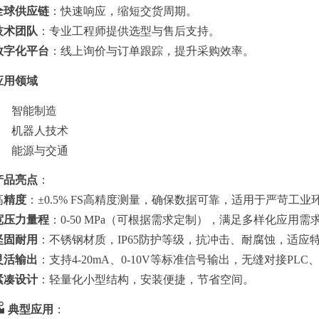
全球供应链
：快速响应，缩短交货周期。
技术团队
：专业工程师提供选型与售后支持。
数字化平台
：线上询价与订单跟踪，提升采购效率。
应用领域
智能制造
机器人技术
能源与交通
产品亮点
：
高
精度
：±0.5% FS高精度测量，确保数据可靠，适用于严苛工业
宽压力量程
：0-50 MPa（可根据需求定制），满足多样化应用需
坚固耐用
：不锈钢材质，IP65防护等级，抗冲击、耐腐蚀，适应
灵活输出
：支持4-20mA、0-10V等标准信号输出，无缝对接PLC
紧凑设计
：轻量化小型结构，安装便捷，节省空间。
🏭 典型应用
：