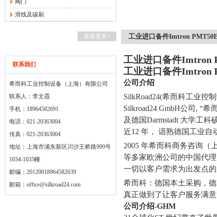
阀门
滑线及碳刷
查看更多+
工业进口备件Imtron PMT5
工业进口备件Imtron 
联系我们
工业进口备件Imtron 
公司介绍
希而科工业控制设备（上海）有限公司
SilkRoad24(
希而科工业控制
联系人：李文霞
Silkroad24 GmbH
公司
, “
希
手机：18964582691
及德国
Darmstadt
大学工科
电话：021-20363004
近
12
年， 谙熟德国工业自
传真：021-20363004
2005
年希而科商务咨询（
地址：上海市浦东新区川沙王桥路999号
等多家欧洲公司的中国代理
1034-1035幢
一切以客户需求为出发点的
邮编：20120018964582639
希而科：德国本土采购，德
邮箱：
office@silkroad24.com
真正做到了让客户服务满意
公司介绍
-GHM