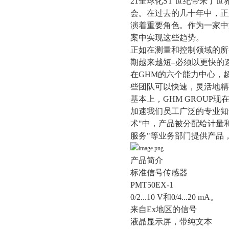
21
全球化
ST
世纪带来了世
会。在过去的几十年中，正
演着重要角色。作为一家中
案中实现这些趋势。
正如在测量和控制领域的所
期越来越短–必须以更快的
在
GHM
的六个能力中心，
些团队可以快速，灵活地精
基本上，
GHM GROUP
现
加速我们员工广泛的专业知
术"中，产品被分配给计量
服务"等业务部门提供产品
产品简介
标准信号传感器
PMT50EX-1
0/2...10 V
和
0/4...20 mA
。
来自
Ex
地区的信号
液晶显示屏，带纯文本