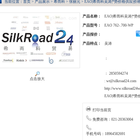
当前位置：
首页
>
产品展示
>
希而科
>
张丽元
> EAO|希而科吴涛|*势价格供应|价格表
产品名称：
EAO|希而科吴涛|*
产品型号：
EAO 762-.700-WP
产品报价：
产品特点：
吴涛
：
： 2850594274
点击放大
: wt@silkroad24.com
http://www.silkroad24w
EAO|希而科吴涛|*
打印当前页
免费咨询：021-20363004
手机号码：18964582691