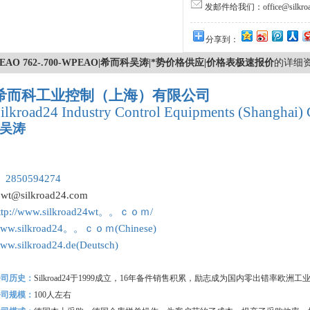
发邮件给我们：office@silkroa
分享到：
EAO 762-.700-WPEAO|希而科吴涛|*势价格供应|价格表极速报价
的详细
希而科工业控制（上海）有限公司
ilkroad24 Industry Control Equipments (Shanghai) 
吴涛
：
 2850594274
:
wt@silkroad24.com
ttp://www.silkroad24wt。。ｃｏｍ/
ww.silkroad24。。ｃｏｍ(Chinese)
ww.silkroad24.de(Deutsch)
公司历史：
Silkroad24
于1999成立，16年备件销售积累，励志成为国内零出错率欧洲
公司规模：
100
人左右