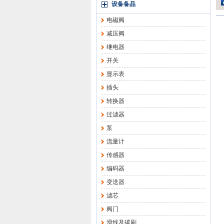
设备备品
电磁阀
减压阀
继电器
开关
显示表
插头
转换器
过滤器
泵
流量计
传感器
编码器
变送器
滤芯
阀门
滑线及碳刷