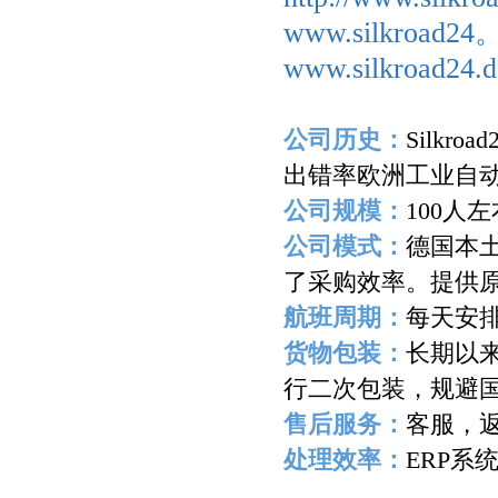
www.silkroad2
www.silkroad24.d
公司历史：
Silkroad
出错率欧洲工业自
公司规模：
100
人左
公司模式：
德国本
了采购效率。提供
航班周期：
每天安
货物包装：
长期以
行二次包装，规避
售后服务：
客服，
处理效率：
ERP
系
-------------------