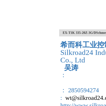
EX-T1K 335-20Z-3G/D
希而科工业控
Silkroad24 Ind
Co., Ltd
吴涛
：
： 2850594274
:
wt@silkroad24
http://www.sil