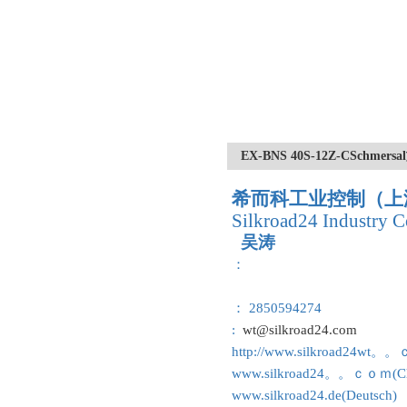
EX-BNS 40S-12Z-CSch
希而科工业控制（上
Silkroad24 Industry C
吴涛
：
： 2850594274
:
wt@silkroad24.com
http://www.silkroad24wt。
www.silkroad24。。ｃｏｍ(Ch
www.silkroad24.de(Deutsch)