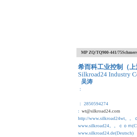
MP ZQ/TQ900-441/75S
希而科工业控制（上
Silkroad24 Industry C
吴涛
：
： 2850594274
:
wt@silkroad24.com
http://www.silkroad24wt。
www.silkroad24。。ｃｏｍ(Ch
www.silkroad24.de(Deutsch)