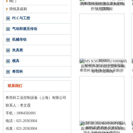
阀门
而科吴涛|德企源头采购|折扣
滑线及碳刷
大|货期短
PLC与工控
气动和液压传动
机械传动
夹具类
模具
BMMS K505N24U12/1600编码
器|希而科吴涛|德企源头采购|
折扣大|货期短
希而科
联系我们
希而科工业控制设备（上海）有限公司
联系人：李文霞
手机：18964582691
电话：021-20363004
BRIH 58S1624K01000P2编码
传真：021-20363004
器|希而科吴涛|德企源头采购|