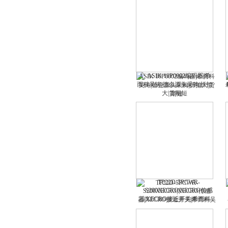
ASIK 10P0002编码器|希而科
吴涛|德企源头采购|折扣大|货
期短
TP22D-5PCWR-
S200XECRO|XECRO传感
器|XECRO接近开关|希而科吴
涛|价格表报价|折扣大|货期短