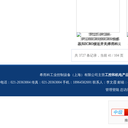
TP22T-3PCBR-
3P12XECRO|XECRO传感
器|XECRO接近开关|希而科吴
涛|价格表报价|折扣大|货期短
共 3727 条记录，当前 41 / 104 页
希而科工业控制设备（上海）有限公司主营
工控和机电产
电话：021-20363004 传真：021-20363004 手机：18964582691 联系人：李文霞 邮箱：
管理登陆
总访
推