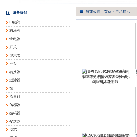
当前位置：
首页
>
产品展示
设备备品
电磁阀
减压阀
继电器
开关
显示表
插头
FPDM 12P5102/S35A编码器|
转换器
希而科吴涛|德企源头采购|折扣
过滤器
大|货期短
泵
流量计
传感器
编码器
变送器
滤芯
DK 63/211.111/-400..编码器|希