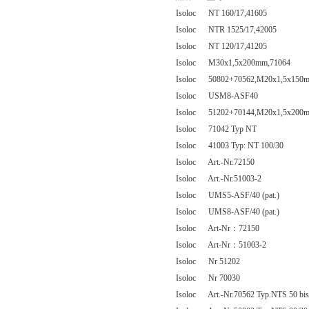
Isoloc NT 160/17,41605
Isoloc NTR 1525/17,42005
Isoloc NT 120/17,41205
Isoloc M30x1,5x200mm,71064
Isoloc 50802+70562,M20x1,5x150
Isoloc USM8-ASF40
Isoloc 51202+70144,M20x1,5x200
Isoloc 71042 Typ NT
Isoloc 41003 Typ: NT 100/30
Isoloc Art.-Nr.72150
Isoloc Art.-Nr.51003-2
Isoloc UMS5-ASF/40 (pat.)
Isoloc UMS8-ASF/40 (pat.)
Isoloc Art-Nr：72150
Isoloc Art-Nr：51003-2
Isoloc Nr 51202
Isoloc Nr 70030
Isoloc Art.-Nr.70562 Typ.NTS 50 b