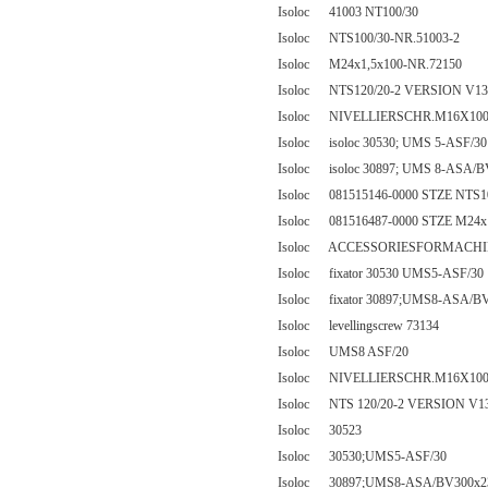
Isoloc 41003 NT100/30
Isoloc NTS100/30-NR.51003-2
Isoloc M24x1,5x100-NR.72150
Isoloc NTS120/20-2 VERSION V13A
Isoloc NIVELLIERSCHR.M16X100 
Isoloc isoloc 30530; UMS 5-ASF/30
Isoloc isoloc 30897; UMS 8-ASA/B
Isoloc 081515146-0000 STZE NTS1
Isoloc 081516487-0000 STZE M24x
Isoloc ACCESSORIESFORMACHI
Isoloc fixator 30530 UMS5-ASF/30
Isoloc fixator 30897;UMS8-ASA/B
Isoloc levellingscrew 73134
Isoloc UMS8 ASF/20
Isoloc NIVELLIERSCHR.M16X100
Isoloc NTS 120/20-2 VERSION V13
Isoloc 30523
Isoloc 30530;UMS5-ASF/30
Isoloc 30897;UMS8-ASA/BV300x2