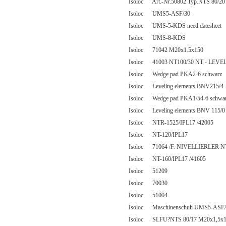
Isoloc Art.-Nr.50802 Typ.NTS 80/
Isoloc UMS5-ASF/30
Isoloc UMS-5-KDS need datesheet
Isoloc UMS-8-KDS
Isoloc 71042 M20x1.5x150
Isoloc 41003 NT100/30 NT - LEVE
Isoloc Wedge pad PKA2-6 schwarz
Isoloc Leveling elements BNV215/4
Isoloc Wedge pad PKA1/54-6 schwa
Isoloc Leveling elements BNV 115/0
Isoloc NTR-1525/IPL17 /42005
Isoloc NT-120/IPL17
Isoloc 71064 /F. NIVELLIERLER N
Isoloc NT-160/IPL17 /41605
Isoloc 51209
Isoloc 70030
Isoloc 51004
Isoloc Maschinenschuh UMS5-ASF
Isoloc SLFU?NTS 80/17 M20x1,5x