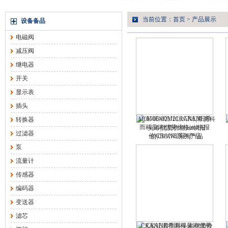
当前位置：
首页
>
产品展示
设备备品
电磁阀
减压阀
继电器
开关
显示表
插头
M0E-00M21/1CRANE|希而科
转换器
吴涛|优势价格|zui快报
过滤器
价|CRANE系列产品
泵
流量计
传感器
编码器
变送器
滤芯
CRANE|希而科吴涛|优势价