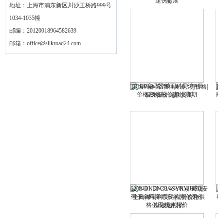
期
地址：上海市浦东新区川沙王桥路999号
1034-1035幢
邮编：20120018964582639
邮箱：
office@silkroad24.com
TR编码器|希而科吴涛|*势价格|
极速报价|超快货期
6203-DN20 G3/4SYR减压阀|安
全阀|希而科吴涛|优势价格供
应|极速报价