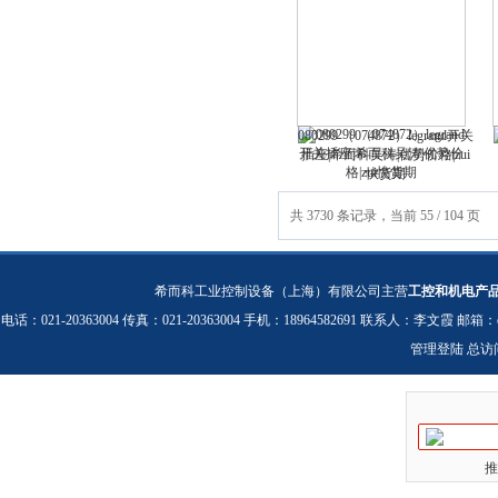
080299 （074872）legrand开关
插座|希而科吴涛|优势价格|zui
快货期
共 3730 条记录，当前 55 / 104 页
希而科工业控制设备（上海）有限公司主营
工控和机电产
电话：021-20363004 传真：021-20363004 手机：18964582691 联系人：李文霞 邮箱：
管理登陆
总访
推