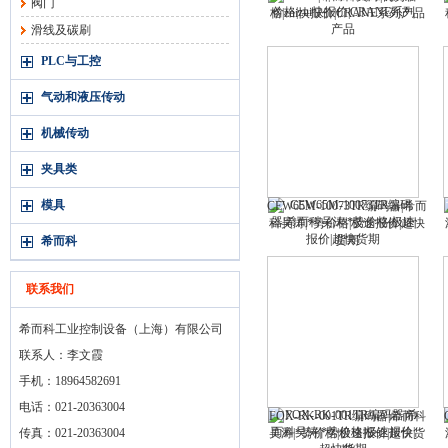
阀门
格|zui快报价|CRANE系列产品
滑线及碳刷
PLC与工控
气动和液压传动
机械传动
夹具类
模具
CEW65M-10073TR编码器|希而
科吴涛|*势价格|极速报价|超快
货期
希而科
联系我们
希而科工业控制设备（上海）有限公司
联系人：李文霞
手机：18964582691
电话：021-20363004
FOX-RK-001TR编码器|希而科
传真：021-20363004
吴涛|*势价格|极速报价|超快货