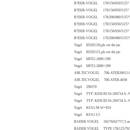
R?DER-VOGEL 178/150/050/5/25?
R?DER-VOGEL 178/150/050/5/25?
R?DER-VOGEL 178/200/080/5/35?
R?DER-VOGEL 178/150/050/5/25?
R?DER-VOGEL 178/150/050/5/25?
R?DER-VOGEL 178/200/080/5/35?
Vogel ID292150,pls see the pic
Vogel ID292151,pls see the pic
Vogel MFE5-2000+299
Vogel MFE5-2000+299
AIR-TECVOGEL 700-ATEB20015-0
AIR-TECVOGEL 700-ATEB-4030
Vogel 290370
Vogel TYP: K050 ID.Nr:294734 A.-N
Vogel TYP: K050 ID.Nr:294734 A.-N
Vogel KFA1-M-W+924
Vogel KFA1.U1
RADER-VOGEL 192/76/62??17,5 artic
RADER-VOGEL TYPE 178/125/70/5/25 