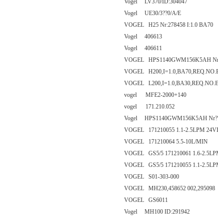
Vogel LV370/ID:304047
Vogel UE30/3??0/A/E
VOGEL H25 Nr:278458 I:1.0 BA70
Vogel 406613
Vogel 406611
VOGEL HPS1140GWM156K5AH Nr:
VOGEL H200,I=1.0,BA70,REQ.NO.
VOGEL L200,I=1.0,BA30,REQ.NO.
vogel MFE2-2000+140
vogel 171.210.052
Vogel HPS1140GWM156K5AH Nr??
VOGEL 171210055 1.1-2.5LPM 24V
VOGEL 171210064 5.5-10L/MIN
VOGEL GS5/5 171210061 1.6-2.5L
VOGEL GS5/5 171210055 1.1-2.5L
VOGEL S01-303-000
VOGEL MH230,458652 002,295098
VOGEL GS6011
Vogel MH100 ID:291942