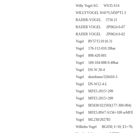
Willy Vogel AG WS35-S14
WILLYVOGEL W41*L5450*T1.3
RADER-VOGEL 5750.21
RADER VOGEL ZP0624.6-07
RADER VOGEL ZP0624.6-02
Vogel RV5715.0116.31
Vogel 176-112-010 20bar
Vogel 898-420-001
Vogel 169-104-008 0-40bar
Vogel DS-W 20-4
Vogel distributor/320410-3
Vogel DS-W12-4-L
Vogel MFE5-2015+299
Vogel MFE5-2015+299
Vogel IR5038 022593(177-300-094)
Vogel MFE5-BW7-S156+109 orMF
Vogel ML230/292785
Wilhelm Vogel BG050; I=10; E1=7