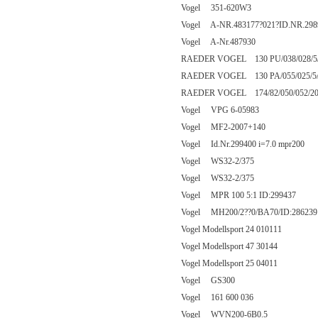
Vogel 351-620W3
Vogel A-NR.483177?021?ID.NR.298
Vogel A-Nr.487930
RAEDER VOGEL 130 PU/038/028/5
RAEDER VOGEL 130 PA/055/025/5
RAEDER VOGEL 174/82/050/052/2
Vogel VPG 6-05983
Vogel MF2-2007+140
Vogel Id.Nr.299400 i=7.0 mpr200
Vogel WS32-2/375
Vogel WS32-2/375
Vogel MPR 100 5:1 ID:299437
Vogel MH200/2??0/BA70/ID:286239
Vogel Modellsport 24 010111
Vogel Modellsport 47 30144
Vogel Modellsport 25 04011
Vogel GS300
Vogel 161 600 036
Vogel WVN200-6B0.5