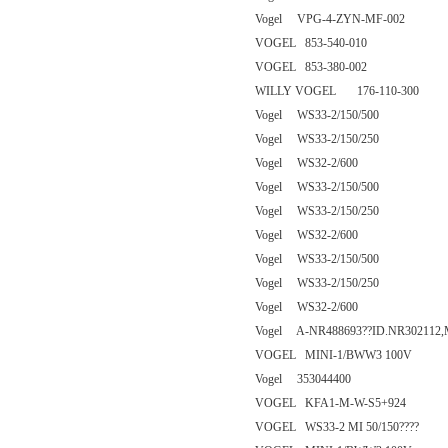
Vogel VPG-4-ZYN-MF-002
VOGEL 853-540-010
VOGEL 853-380-002
WILLY VOGEL 176-110-300
Vogel WS33-2/150/500
Vogel WS33-2/150/250
Vogel WS32-2/600
Vogel WS33-2/150/500
Vogel WS33-2/150/250
Vogel WS32-2/600
Vogel WS33-2/150/500
Vogel WS33-2/150/250
Vogel WS32-2/600
Vogel A-NR488693??ID.NR302112,
VOGEL MINI-1/BWW3 100V
Vogel 353044400
VOGEL KFA1-M-W-S5+924
VOGEL WS33-2 MI 50/150????