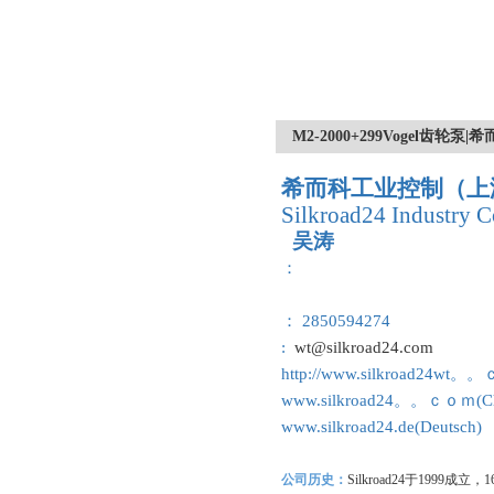
M2-2000+299Vogel齿轮
希而科工业控制（上
Silkroad24 Industry C
吴涛
：
： 2850594274
:
wt@silkroad24.com
http://www.silkroad24wt。
www.silkroad24。。ｃｏｍ(Ch
www.silkroad24.de(Deutsch)
公司历史：
Silkroad24
于1999成立