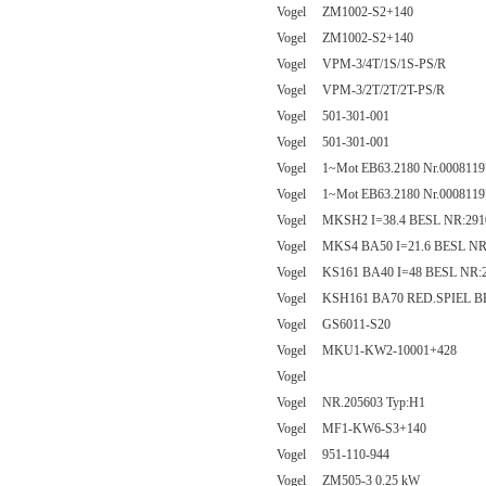
Vogel ZM1002-S2+140
Vogel ZM1002-S2+140
Vogel VPM-3/4T/1S/1S-PS/R
Vogel VPM-3/2T/2T/2T-PS/R
Vogel 501-301-001
Vogel 501-301-001
Vogel 1~Mot EB63.2180 Nr.0008119
Vogel 1~Mot EB63.2180 Nr.0008119
Vogel MKSH2 I=38.4 BESL NR:2910
Vogel MKS4 BA50 I=21.6 BESL NR:
Vogel KS161 BA40 I=48 BESL NR:2
Vogel KSH161 BA70 RED.SPIEL BE
Vogel GS6011-S20
Vogel MKU1-KW2-10001+428
Vogel
Vogel NR.205603 Typ:H1
Vogel MF1-KW6-S3+140
Vogel 951-110-944
Vogel ZM505-3 0.25 kW