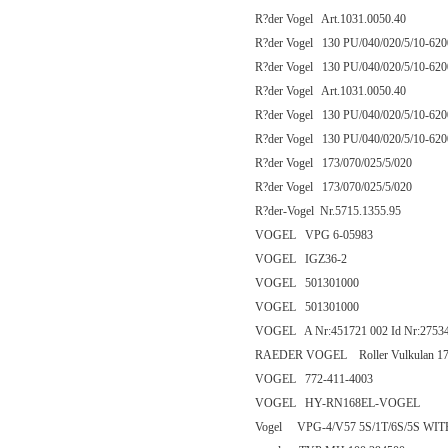
R?der Vogel Art.1031.0050.40
R?der Vogel 130 PU/040/020/5/10-62
R?der Vogel 130 PU/040/020/5/10-62
R?der Vogel Art.1031.0050.40
R?der Vogel 130 PU/040/020/5/10-62
R?der Vogel 130 PU/040/020/5/10-62
R?der Vogel 173/070/025/5/020
R?der Vogel 173/070/025/5/020
R?der-Vogel Nr.5715.1355.95
VOGEL VPG 6-05983
VOGEL IGZ36-2
VOGEL 501301000
VOGEL 501301000
VOGEL A Nr:451721 002 Id Nr:27534
RAEDER VOGEL Roller Vulkulan 17
VOGEL 772-411-4003
VOGEL HY-RN168EL-VOGEL
Vogel VPG-4/V57 5S/1T/6S/5S WIT