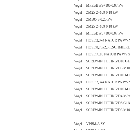
Vogel MFE5/BW3+100 0.07 kW
Vogel ZM25-2+109 0.18 kW
Vogel ZM505-3 0.25 kW
Vogel ZM25-2+109 0.18 kW
Vogel MFE5/BW3+100 0.07 kW
Vogel HOSE\2,3x4 NATUR PA WVN
Vogel HOSE\8,75x2,3 F.SCHMIERL
Vogel HOSE\7x10 NATUR PA WVN 
Vogel SCREW-IN FITTING\D10 G1/4i
Vogel SCREW-IN FITTING\D6 M10x1
Vogel SCREW-IN FITTING\D10 M14
Vogel HOSE\2,3x4 NATUR PA WVN
Vogel SCREW-IN FITTING\D10 M10
Vogel SCREW-IN FITTING\D4 M8x1 
Vogel SCREW-IN FITTING\D6 G1/4a
Vogel SCREW-IN FITTING\D8 M10x
Vogel VPBM-8-ZY