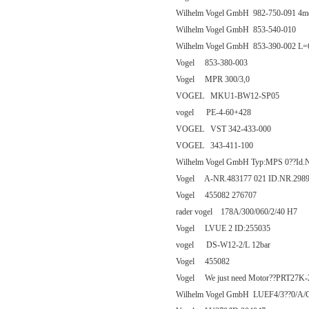
Wilhelm Vogel GmbH 982-750-091 4me
Wilhelm Vogel GmbH 853-540-010
Wilhelm Vogel GmbH 853-390-002 L=
Vogel 853-380-003
Vogel MPR 300/3,0
VOGEL MKU1-BW12-SP05
vogel PE-4-60+428
VOGEL VST 342-433-000
VOGEL 343-411-100
Wilhelm Vogel GmbH Typ:MPS 0??Id.N
Vogel A-NR.483177 021 ID.NR.298
Vogel 455082 276707
rader vogel 178A/300/060/2/40 H7
Vogel LVUE 2 ID:255035
vogel DS-W12-2/L 12bar
Vogel 455082
Vogel We just need Motor??PRT27K
Wilhelm Vogel GmbH LUEF4/3??0/A/