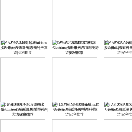
DW-AS-501-M5科瑞 Contrinex
DW-AV-623-M4-276科瑞
DW-AV-623-M4科瑞
接近开关|希而科吴涛|安利推荐
Contrinex接近开关|希而科吴涛|
接近开关|希而科
安利推荐
DW-HD-601-M30-310科瑞
DW-LS-703-M科瑞 Contrinex接
DW-AS-503科瑞 C
Contrinex接近开关|希而科吴涛|
近开关|希而科吴涛|安利推荐
开关|希而科吴
安利推荐