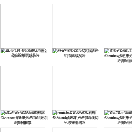
RL40-110-45100-000PMA温控
5SWWCE.0524-ENG贝加莱|希
DF-AD-601-
器|希而科吴涛
而科吴涛
Contrinex接近
安利推
x DW-AS-603-C8-001科瑞
contrinex DW-AV-623-科瑞
DW-AD-423-0
Contrinex接近开关|希而科吴涛|
Contrinex接近开关|希而科吴涛|
Contrinex接近
安利推荐
安利推荐
安利推