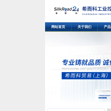
网站首页
关于我们
产品