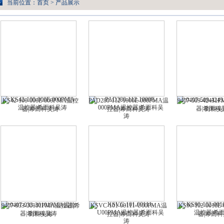
当前位置：
首页
>
产品展示
KS42-100-000E-000PMA温控
PAD280-112-1000E-000PMA温
9407-509-4243
器|希而科吴涛
控器|希而科吴涛
而科吴
9407-933-30101PMA温控器|希
KSVC-101-00111-U00PMA温
KS90-102-0010
而科吴涛
控器|希而科吴涛
器|希而