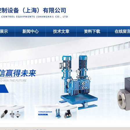
展示
新闻中心
技术文章
资料下载
在线留