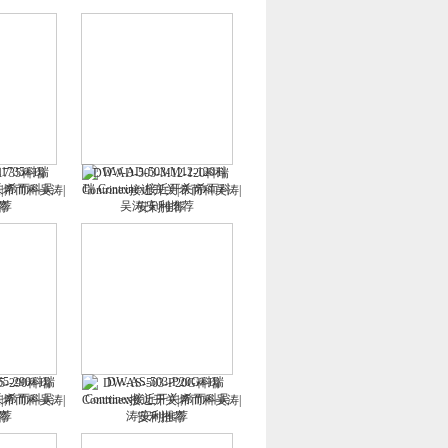
C1735科瑞
DW-AD-503-M12-120科瑞
开关|希而科吴涛|
Contrinex接近开关|希而科吴涛|
荐
安利推荐
65-290科瑞
DW-AS-503-P20G科瑞
开关|希而科吴涛|
Contrinex接近开关|希而科吴涛|
荐
安利推荐