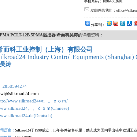
手机号码：18964582691
发邮件给我们：office@silkroa
分享到：
PMA PCLT-12B.5PMA温控器|希而科吴涛
的详细资料：
希而科工业控制（上海）有限公司
ilkroad24 Industry Control Equipments (Shanghai) 
吴涛
：
 2850594274
:
wt@silkroad24.com
ttp://www.silkroad24wt。。ｃｏｍ/
ww.silkroad24。。ｃｏｍ(Chinese)
ww.silkroad24.de(Deutsch)
公司历史：
Silkroad24
于1999成立，16年备件销售积累，励志成为国内零出错率欧洲