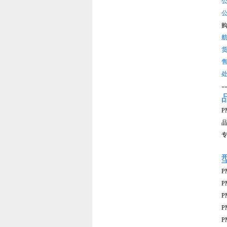
-
P
品
P
P
P
P
P