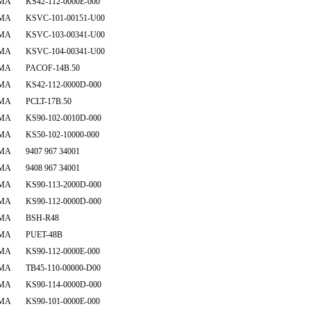
MA KS42-112-0000E-000
MA KSVC-101-00151-U00
MA KSVC-103-00341-U00
MA KSVC-104-00341-U00
MA PACOF-14B.50
MA KS42-112-0000D-000
MA PCLT-17B.50
MA KS90-102-0010D-000
MA KS50-102-10000-000
MA 9407 967 34001
MA 9408 967 34001
MA KS90-113-2000D-000
MA KS90-112-0000D-000
MA BSH-R48
MA PUET-48B
MA KS90-112-0000E-000
MA TB45-110-00000-D00
MA KS90-114-0000D-000
MA KS90-101-0000E-000