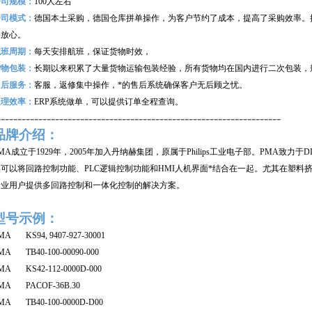
公司规模：
100
人左右
公司模式：
德国本土采购，德国仓库拼单操作，为客户节约了成本，提高了采购效率。
购放心。
航班周期：
每天安排航班，保证货物时效，
货物包装：
长期以来积累了大量货物运输包装经验，所有货物均在国内进行二次包装，
售后服务：
客服，返修集中操作，*的售后系统确保客户无后顾之忧。
处理效率：
ERP
系统做单，可以提供订单全程查询。
--------------------------------------------------------------------
品牌介绍：
MA成立于1929年，2005年加入丹纳赫集团，原属于Philips工业电子部。PMA致
可以将回路控制功能、PLC逻辑控制功能和HMI人机界面*结合在一起。尤其在塑料挤出领域，
专业用户提供多回路控制和一体化控制的解决方案。
型号示例：
MA KS94, 9407-927-30001
MA TB40-100-00090-000
MA KS42-112-0000D-000
MA PACOF-36B.30
MA TB40-100-0000D-D00