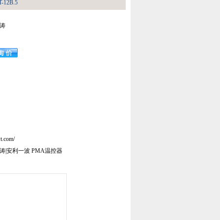
12B.5
吴涛
t.com/
涛|安利一波 PMA温控器