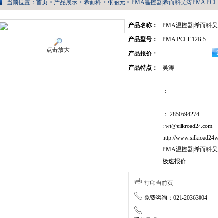
当前位置：
首页
>
产品展示
>
希而科
>
张丽元
> PMA温控器|希而科吴涛PMA PCLT-
产品名称：
PMA温控器|希而科
产品型号：
PMA PCLT-12B.5
点击放大
产品报价：
产品特点：
吴涛
：
： 2850594274
: wt@silkroad24.com
http://www.silkroad24w
PMA温控器|希而科吴
极速报价
打印当前页
免费咨询：021-20363004