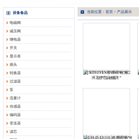
当前位置：
首页
>
产品展示
设备备品
电磁阀
减压阀
继电器
开关
显示表
插头
RTN/33T/VEN希而科*欧洲工
转换器
控产品 物流 *
过滤器
泵
流量计
传感器
编码器
变送器
滤芯
554-15-D-1-9-5-1-希而科*欧洲