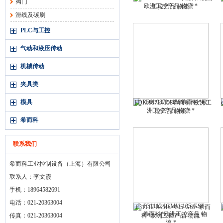
阀门
工控产品 物流 *
滑线及碳刷
PLC与工控
气动和液压传动
机械传动
夹具类
模具
FDK:087L4158希而科*欧洲工
控产品 物流 *
希而科
联系我们
希而科工业控制设备（上海）有限公司
联系人：李文霞
手机：18964582691
电话：021-20363004
P31112-IGMU-105-GSP-希而
传真：021-20363004
科*欧洲工控产品 物流 *