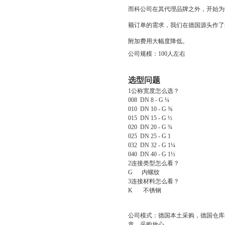
而科公司在其代理品牌之外，开始为
额订单的需求，我们在德国源头作了
附加费用大幅度降低。
公司规模：
100
人左右
选型问题
1
公称宽度怎么选？
008 DN 8 - G ¼
010 DN 10 - G ⅜
015 DN 15 - G ½
020 DN 20 - G ¾
025 DN 25 - G 1
032 DN 32 - G 1¼
040 DN 40 - G 1½
2
连接类型怎么看？
G
内螺纹
3
连接材料怎么看？
K
不锈钢
公司模式：德国本土采购，德国仓库
意，采购放心。