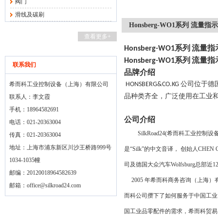
阀门
滑线及碳刷
Honsberg-WO1系列 流量
查看更多+
系列
流量指
Honsberg-WO1
系列
流量指
Honsberg-WO1
联系我们
品牌介绍
公司位于德
希而科工业控制设备（上海）有限公司
HONSBERG&CO.KG
品种类齐全，广泛使用在工业
联系人：李文霞
手机：18964582691
公司介绍
电话：021-20363004
SilkRoad24(
希而科工业控制设
传真：021-20363004
地址：上海市浦东新区川沙王桥路999号
是“
Silk
”的中文音译，
创始人
CHEN 
1034-1035幢
司及德国大众汽车
Wolfsburg
总部近
1
邮编：20120018964582639
2005
年希而科商务咨询（上海）
邮箱：
office@silkroad24.com
而科公司攒下了如何服务于中国工业
国工业品零配件的需求，希而科贸易