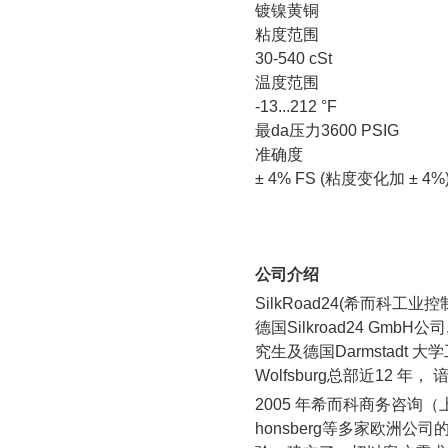
镀镍黄铜
粘度范围
30-540 cSt
温度范围
-13...212 °F
最
da
压力
3600 PSIG
准确度
±
4% FS (
粘度变化加 ±
4%
公司介绍
SilkRoad24(
希而科工业控
德国
Silkroad24 GmbH
公司
究生及德国
Darmstadt
大学
Wolfsburg
总部近
12
年， 
2005
年希而科商务咨询（
honsberg
等多家欧洲公司