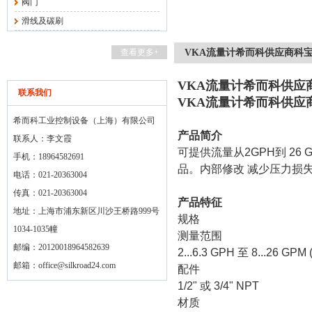
阀门
滑线及碳刷
查看更多+
VKA流量计希而科供应商科
VKA流量计希而科供应
联系我们
VKA流量计希而科供应
希而科工业控制设备（上海）有限公司
产品简介
联系人：李文霞
可提供流量从
2GPH
到
26 
手机：18964582691
品。内部修改 减少压力损失
电话：021-20363004
传真：021-20363004
产品特征
地址：上海市浦东新区川沙王桥路999号
规格
1034-1035幢
测量范围
邮编：20120018964582639
2...6.3 GPH
至
8...26 GPM 
邮箱：
office@silkroad24.com
配件
1/2"
或
3/4" NPT
材质