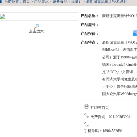
当前位置：
首页
>
产品展示
>
设备备品
>
流量计
> 豪斯派克流量计WO1系列
产品名称：
豪斯派克流量计WO1
产品型号：
点击放大
产品报价：
产品特点：
豪斯派克流量计WO1
SilkRoad24（
公司）源于1999年在德国
德国Silkroad24 Gm
是“Silk"的中文音译
有同济大学研究生及德国D
士学位）曾任职德国西门
国大众汽车Wolfsbur
打印当前页
免费咨询：021-20363004
手机号码：18964582691