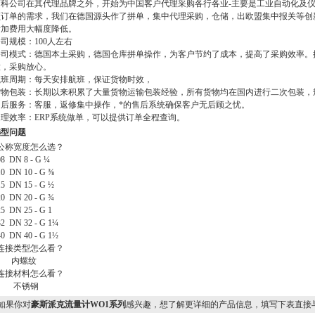
而科公司在其代理品牌之外，开始为中国客户代理采购各行各业
-
主要是工业自动化及
额订单的需求，我们在德国源头作了拼单，集中代理采购，仓储，出欧盟集中报关等创
附加费用大幅度降低。
公司规模：
100
人左右
公司模式：德国本土采购，德国仓库拼单操作，为客户节约了成本，提高了采购效率。
意，采购放心。
航班周期：每天安排航班，保证货物时效，
货物包装：长期以来积累了大量货物运输包装经验，所有货物均在国内进行二次包装，
售后服务：客服，返修集中操作，*的售后系统确保客户无后顾之忧。
处理效率：
ERP
系统做单，可以提供订单全程查询。
选型问题
公称宽度怎么选？
08 DN 8 - G ¼
10 DN 10 - G ⅜
15 DN 15 - G ½
20 DN 20 - G ¾
25 DN 25 - G 1
32 DN 32 - G 1¼
40 DN 40 - G 1½
连接类型怎么看？
G
内螺纹
连接材料怎么看？
K
不锈钢
果你对
豪斯派克流量计WO1系列
感兴趣，想了解更详细的产品信息，填写下表直接