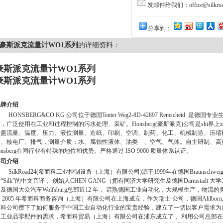
发邮件给我们：office@silkroa
分享到：
豪斯派克流量计WO1系列
的详细资料：
豪斯派克流量计WO1系列
豪斯派克流量计WO1系列
品牌介绍
HONSBERG&CO.KG
公司位于德国
Tenter Weg2-8D-42897 Remscheid.
是德国专业
全，广泛使用在工业和过程控制的污水处理、采矿。
Honsberg(
豪斯派克
)
公司是shi界
涵盖流量、温度、压力、液位测量。造纸、印刷、空调、制药、化工、机械制造、压
备、核电厂、排气，测量介质：水、腐蚀性液体、油类 、空气、气体。自主研制、高效
nsberg
在同行业有特殊的地位和优势。严格通过
ISO 9000
质量体系认证。
公司介绍
SilkRoad24(
希而科工业控制设备（上海）有限公司
)
源于
1999
年在德国
Braunschwei
“
Silk
”的中文音译，
创始人
CHEN GANG
（拥有同济大学研究生及德国
Darmstadt
大学
司及德国大众汽车
Wolfsburg
总部近
12
年，
谙熟德国工业自动化，大规模生产，物流的
005
年希而科商务咨询（上海）有限公司在上海成立，作为瑞士
公司，德国
Ahlborn,
而科公司攒下了如何服务于中国工业自动化行业的宝贵经验，建立了一切以客户需求为
国工业品零配件的需求，希而科贸易（上海）有限公司在浦东成立了，
利用公司总部在