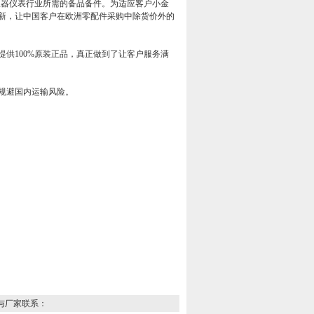
仪器仪表行业所需的备品备件。为适应客户小金
新，让中国客户在欧洲零配件采购中除货价外的
提供
100%
原装正品，真正做到了让客户服务满
规避国内运输风险。
与厂家联系：