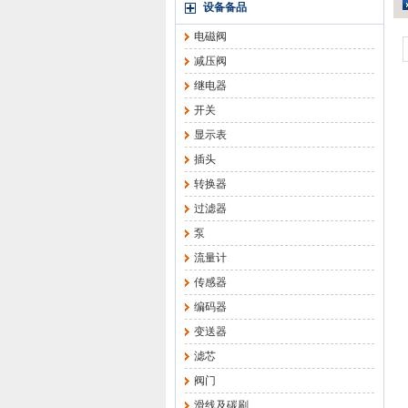
设备备品
电磁阀
减压阀
继电器
开关
显示表
插头
转换器
过滤器
泵
流量计
传感器
编码器
变送器
滤芯
阀门
滑线及碳刷