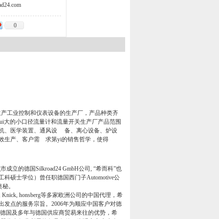
d24.com
0
生产工业控制和仪表设备的生产厂，产品种类齐
上zui大的小口径流量计和流量开关生产厂产品范围
缩机、医学装置、通风设
备、离心设备、炉设
生产、客户需 求第yi的销售哲学，使得
g
市成立的德国
Silkroad24 GmbH
公司
,
“希而科”也
工科硕士学位）曾任职德国西门子
Automotive
公
奥秘。
 Knick, honsberg
等多家欧洲公司的中国代理，希
出发点的服务宗旨。
2006
年为顺应中国客户对德
德国及多年与德国供应商贸易来往的优势，希