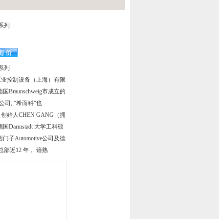
系列
系列
希而科工业控制设备（上海）有限
Braunschweig市成立的
bH公司, “希而科"也
， 创始人CHEN GANG（拥
armstadt 大学工科硕
子Automotive公司及德
g总部近12 年， 谙熟