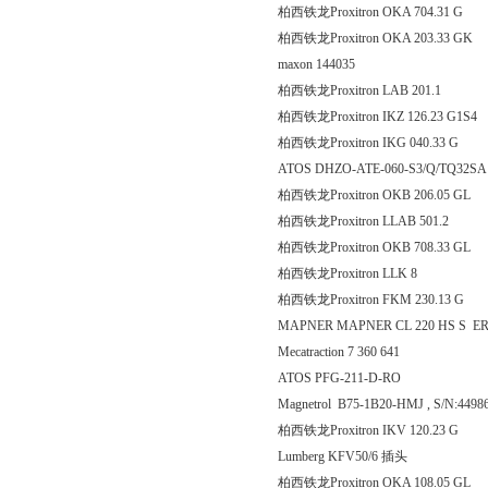
柏西铁龙Proxitron OKA 70
柏西铁龙Proxitron OKA 203
maxon 144035
柏西铁龙Proxitron LAB 2
柏西铁龙Proxitron IKZ 126.
柏西铁龙Proxitron IKG 040
ATOS DHZO-ATE-060-S3/Q/TQ32
柏西铁龙Proxitron OKB 206
柏西铁龙Proxitron LLAB 
柏西铁龙Proxitron OKB 708
柏西铁龙Proxitron LL
柏西铁龙Proxitron FKM 23
MAPNER MAPNER CL 220 HS S E
Mecatraction 7 360 641
ATOS PFG-211-D-RO
Magnetrol B75-1B20-HMJ , S/N:4498
柏西铁龙Proxitron IKV 120
Lumberg KFV50/6 插头
柏西铁龙Proxitron OKA 108