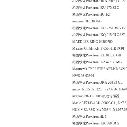
柏西铁龙Proxitron OKB 208
柏西铁龙Proxitron IKU 275
柏西铁龙Proxitron HG 1
marposs 3970305045
柏西铁龙Proxitron IKU 275T.
柏西铁龙Proxitron IKQ 015.
MAEDLER RING 64860700
Marchel GmbH KH-F 050 HTB 球阀
柏西铁龙Proxitron IKL 015
柏西铁龙Proxitron IKZ 472
Mazurczak TYPE.ETB2 ART-NR.342
HWS 03-03864
柏西铁龙Proxitron OKA 204
maxon RE35+GP32C (273756+1669
marposs 6871170006 振动传感器
Mahle AF7133-1241-00000/G1 , Nr.7.6
HUMMEL RSD-Ms M63*1.5(1.077.63
柏西铁龙Proxitron HL
柏西铁龙Proxitron IKK 060