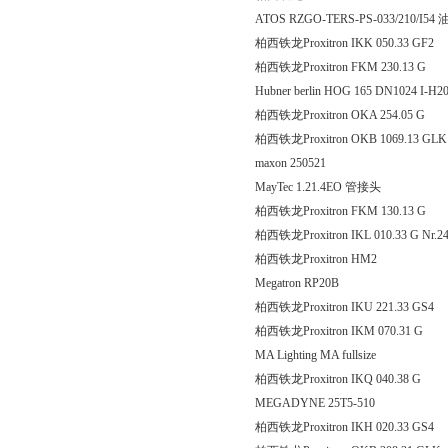
ATOS RZGO-TERS-PS-033/210/I
柏西铁龙Proxitron IKK 050.
柏西铁龙Proxitron FKM 23
Hubner berlin HOG 165 DN1024 I-H2
柏西铁龙Proxitron OKA 25
柏西铁龙Proxitron OKB 106
maxon 250521
MayTec 1.21.4EO 管接头
柏西铁龙Proxitron FKM 13
柏西铁龙Proxitron IKL 010.33 G Nr.2
柏西铁龙Proxitron HM2
Megatron RP20B
柏西铁龙Proxitron IKU 221.
柏西铁龙Proxitron IKM 07
MA Lighting MA fullsize
柏西铁龙Proxitron IKQ 040
MEGADYNE 25T5-510
柏西铁龙Proxitron IKH 020.