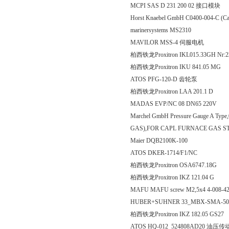
MCPI SAS D 231 200 02 接口模块
Horst Knaebel GmbH C0400-004-C
marinersystems MS2310
MAVILOR MSS-4 伺服电机
柏西铁龙Proxitron IKL015.33GH Nr:
柏西铁龙Proxitron IKU 841
ATOS PFG-120-D 齿轮泵
柏西铁龙Proxitron LAA 20
MADAS EVP/NC 08 DN65 220V
Marchel GmbH Pressure Gauge A T
GAS),FOR CAPL FURNACE GAS S
Maier DQB2100K-100
ATOS DKER-1714/F1/NC
柏西铁龙Proxitron OSA6747.18G
柏西铁龙Proxitron IKZ 121
MAFU MAFU screw M2,5x4 4-008-4
HUBER+SUHNER 33_MBX-SMA-50-
柏西铁龙Proxitron IKZ 182.
ATOS HQ-012 524808AD20 油压