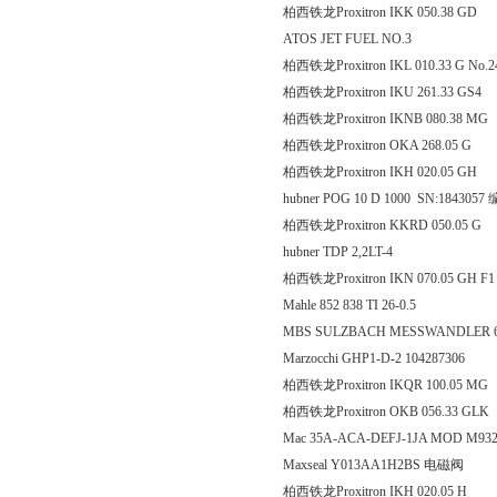
柏西铁龙Proxitron IKK 050
ATOS JET FUEL NO.3
柏西铁龙Proxitron IKL 010.33 G No.
柏西铁龙Proxitron IKU 261.
柏西铁龙Proxitron IKNB 08
柏西铁龙Proxitron OKA 26
柏西铁龙Proxitron IKH 020
hubner POG 10 D 1000 SN:184305
柏西铁龙Proxitron KKRD 05
hubner TDP 2,2LT-4
柏西铁龙Proxitron IKN 070.0
Mahle 852 838 TI 26-0.5
MBS SULZBACH MESSWANDLER 69
Marzocchi GHP1-D-2 104287306
柏西铁龙Proxitron IKQR 10
柏西铁龙Proxitron OKB 056
Mac 35A-ACA-DEFJ-1JA MOD M9
Maxseal Y013AA1H2BS 电磁阀
柏西铁龙Proxitron IKH 020