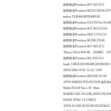
柏西铁龙Proxitron IKV 025
柏西铁龙Proxitron IKL015.05GH 237
mdexx TAM48428DD400FA0
柏西铁龙Proxitron OAA703 Art No:6
柏西铁龙Proxitron IKZ 185.
柏西铁龙Proxitron OKS 5 T
柏西铁龙Proxitron IKZ302.23GH
柏西铁龙Proxitron IKV 045
"Hosco SSL4-4SN-90 2024065 1/4"
柏西铁龙Proxitron IKL 010
hyadc 1300.R.010 BN4HC(RFBN/HC1
ATOS DHU-0710 23.AC 110V
柏西铁龙Proxitron IKH 020
ATOS DHRZO-P5E-012/25/B 油压
Mahle 852149 Sm-x 10 10um
HORIBA SEC-N112JR,100SCCM,4CRL
MARX DTSU 1.0 2198/12
ATOS AGAM-20/10/100-IX220/50