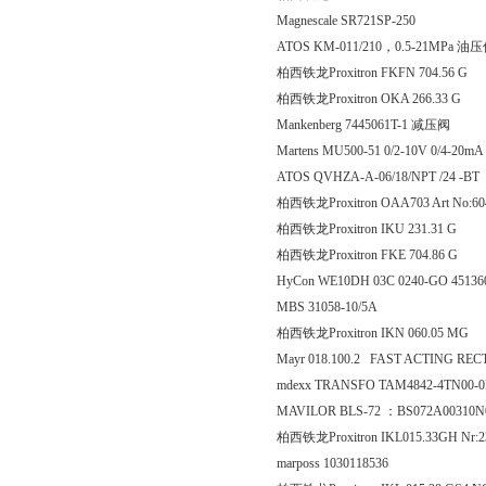
Magnescale SR721SP-250
ATOS KM-011/210，0.5-21MPa 
柏西铁龙Proxitron FKFN 70
柏西铁龙Proxitron OKA 26
Mankenberg 7445061T-1 减压阀
Martens MU500-51 0/2-10V 0/4-20m
ATOS QVHZA-A-06/18/NPT /24 -BT
柏西铁龙Proxitron OAA703 Art No:6
柏西铁龙Proxitron IKU 231
柏西铁龙Proxitron FKE 70
HyCon WE10DH 03C 0240-GO 4513
MBS 31058-10/5A
柏西铁龙Proxitron IKN 060
Mayr 018.100.2 FAST ACTING RECT
mdexx TRANSFO TAM4842-4TN00
MAVILOR BLS-72 ：BS072A00310
柏西铁龙Proxitron IKL015.33GH Nr:2
marposs 1030118536