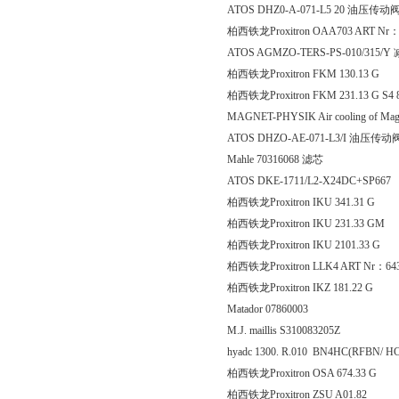
ATOS DHZ0-A-071-L5 20 油压传动
柏西铁龙Proxitron OAA703 ART Nr
ATOS AGMZO-TERS-PS-010/315/
柏西铁龙Proxitron FKM 13
柏西铁龙Proxitron FKM 231.13 G S4 
MAGNET-PHYSIK Air cooling of Magn
ATOS DHZO-AE-071-L3/I 油压传动
Mahle 70316068 滤芯
ATOS DKE-1711/L2-X24DC+SP667
柏西铁龙Proxitron IKU 341
柏西铁龙Proxitron IKU 231
柏西铁龙Proxitron IKU 210
柏西铁龙Proxitron LLK4 ART Nr：64
柏西铁龙Proxitron IKZ 181
Matador 07860003
M.J. maillis S310083205Z
hyadc 1300. R.010 BN4HC(RFBN/ H
柏西铁龙Proxitron OSA 67
柏西铁龙Proxitron ZSU A