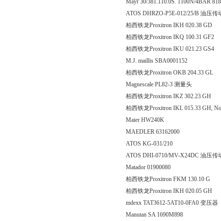
Mayr 30/381.110.0S. 1100N/4BAR 81
ATOS DHRZO-P5E-012/25/B 油压
柏西铁龙Proxitron IKH 020
柏西铁龙Proxitron IKQ 100.
柏西铁龙Proxitron IKU 021.
M.J. maillis SBA0001152
柏西铁龙Proxitron OKB 204
Magnescale PL82-3 测量头
柏西铁龙Proxitron IKZ 302
柏西铁龙Proxitron IKL 015.33 GH, No
Maier HW240K
MAEDLER 63162000
ATOS KG-031/210
ATOS DHI-0710/MV-X24DC 油压
Matador 01900080
柏西铁龙Proxitron FKM 13
柏西铁龙Proxitron IKH 020
mdexx TAT3612-5AT10-0FA0 变压器
Manutan SA 1690M898