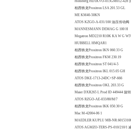
Honsberg HD1KVO-015GM012-4
柏西铁龙Proxitron LSA 201
ME KM40-50KN
ATOS KZGO-A-031/100 油压传动阀
MANNESMANN DEMAG G 100 H
Megatron MD2210 R10K KA W G 
HUBBELL HMQAR1
柏西铁龙Proxitron IKN 060
柏西铁龙Proxitron FKM 2
柏西铁龙Proxitron ST 041/4-5
柏西铁龙Proxitron IKL 015
ATOS DKE-1713-24DC+SP-666
柏西铁龙Proxitron OKL 20
Maier DXR265 L Prod ID 449444 
ATOS RZGO-AE-033/80/M/7
柏西铁龙Proxitron IKK 050
Mac M-42004-06 1
MAEDLER KUPLU MB-NR.6015310
ATOS AGMZO-TERS-PS-010/210/1