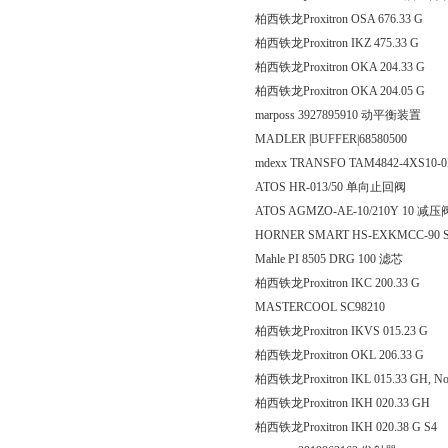
柏西铁龙Proxitron OSA 67
柏西铁龙Proxitron IKZ 475
柏西铁龙Proxitron OKA 20
柏西铁龙Proxitron OKA 20
marposs 3927895910 动平衡装置
MADLER |BUFFER|68580500
mdexx TRANSFO TAM4842-4XS10
ATOS HR-013/50 单向止回阀
ATOS AGMZO-AE-10/210Y 10 减压
HORNER SMART HS-EXKMCC-90 S
Mahle PI 8505 DRG 100 滤芯
柏西铁龙Proxitron IKC 200
MASTERCOOL SC98210
柏西铁龙Proxitron IKVS 01
柏西铁龙Proxitron OKL 206.33 G
柏西铁龙Proxitron IKL 015.33 GH, No
柏西铁龙Proxitron IKH 020
柏西铁龙Proxitron IKH 020.