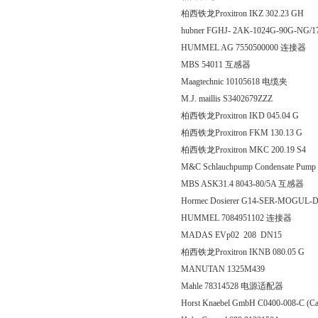
柏西铁龙Proxitron IKZ 302
hubner FGHJ- 2AK-1024G-90G-NG/17C i
HUMMEL AG 7550500000 连接器
MBS 54011 互感器
Maagtechnic 10105618 电缆夹
M.J. maillis S3402679ZZZ
柏西铁龙Proxitron IKD 045
柏西铁龙Proxitron FKM 13
柏西铁龙Proxitron MKC 200
M&C Schlauchpump Condensate Pump
MBS ASK31.4 8043-80/5A 互感器
Hormec Dosierer G14-SER-MOGUL
HUMMEL 7084951102 连接器
MADAS EVp02 208 DN15
柏西铁龙Proxitron IKNB 08
MANUTAN 1325M439
Mahle 78314528 电源适配器
Horst Knaebel GmbH C0400-008-C