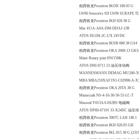
柏西铁龙Proxitron IKOH 10
LWM-Sensorics SD LWM SCRAPE TLC
柏西铁龙Proxitron IKH 020
Mac 411A-A0A-DM-DDAJ-1JB
ATOS DLOH-2C-UX 24VDC
柏西铁龙Proxitron IKNB 080
柏西铁龙Proxitron OKA 2069
Maier Rotary joint HW150K
ATOS DHI-0711 23 油压传动阀
MANNESMANN DEMAG MU200-5
MBA MBA210XAF1N1-C02998-A
柏西铁龙Proxitron OKA 20T
Mazurczak NS-4-10-30-50-55-LC-T
Maxseal Y013AA1H2BS 电磁阀
ATOS DPHI-67191 33-X24DC 油
柏西铁龙Proxitron 5007C LAH 140.1
柏西铁龙Proxitron IKH 020
柏西铁龙Proxitron IKL 015.38 G (231