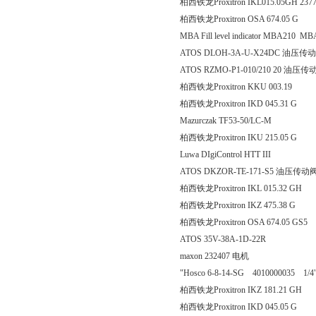
柏西铁龙Proxitron IKL015.05GH 237
柏西铁龙Proxitron OSA 67
MBA Fill level indicator MBA210
ATOS DLOH-3A-U-X24DC 油压传
ATOS RZMO-P1-010/210 20 油压传
柏西铁龙Proxitron KKU 0
柏西铁龙Proxitron IKD 045
Mazurczak TF53-50/LC-M
柏西铁龙Proxitron IKU 215
Luwa DIgiControl HTT III
ATOS DKZOR-TE-171-S5 油压传动
柏西铁龙Proxitron IKL 015
柏西铁龙Proxitron IKZ 475
柏西铁龙Proxitron OSA 674
ATOS 35V-38A-1D-22R
maxon 232407 电机
"Hosco 6-8-14-SG 4010000035 1/4
柏西铁龙Proxitron IKZ 181
柏西铁龙Proxitron IKD 045