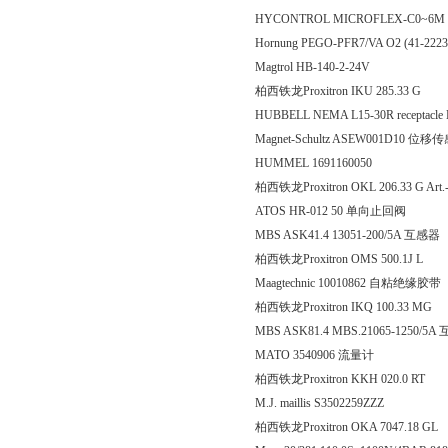
HYCONTROL MICROFLEX-C0~6M
Hornung PEGO-PFR7/VA O2 (41-22
Magtrol HB-140-2-24V
柏西铁龙Proxitron IKU 285
HUBBELL NEMA L15-30R receptacle
Magnet-Schultz ASEW001D10 位移
HUMMEL 1691160050
柏西铁龙Proxitron OKL 206.33 G Art.
ATOS HR-012 50 单向止回阀
MBS ASK41.4 13051-200/5A 互感器
柏西铁龙Proxitron OMS 50
Maagtechnic 10010862 自粘绝缘胶带
柏西铁龙Proxitron IKQ 100
MBS ASK81.4 MBS.21065-1250/5
MATO 3540906 流量计
柏西铁龙Proxitron KKH 02
M.J. maillis S3502259ZZZ
柏西铁龙Proxitron OKA 704