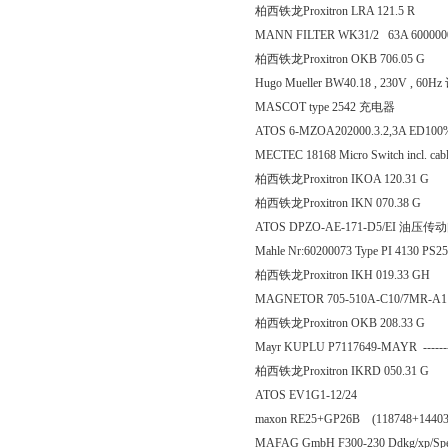
柏西铁龙Proxitron LRA 12
MANN FILTER WK31/2 63A 60000
柏西铁龙Proxitron OKB 70
Hugo Mueller BW40.18 , 230V , 60
MASCOT type 2542 充电器
ATOS 6-MZOA202000.3.2,3A ED100
MECTEC 18168 Micro Switch incl. cabl
柏西铁龙Proxitron IKOA 12
柏西铁龙Proxitron IKN 070
ATOS DPZO-AE-171-D5/EI 油压传
Mahle Nr:60200073 Type PI 4130 PS
柏西铁龙Proxitron IKH 019
MAGNETOR 705-510A-C10/7MR-A1
柏西铁龙Proxitron OKB 20
Mayr KUPLU P7117649-MAYR ------
柏西铁龙Proxitron IKRD 05
ATOS EV1G1-12/24
maxon RE25+GP26B (118748+1440
MAFAG GmbH F300-230 Ddkg/xp/Sp