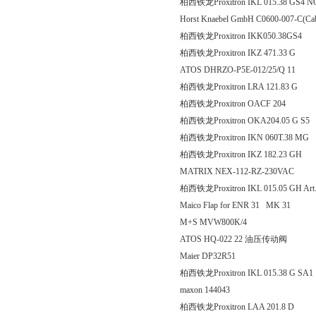
柏西铁龙Proxitron IKL 015.38 GS4 N
Horst Knaebel GmbH C0600-007-C
柏西铁龙Proxitron IKK050.38GS4
柏西铁龙Proxitron IKZ 471
ATOS DHRZO-P5E-012/25/Q 11
柏西铁龙Proxitron LRA 12
柏西铁龙Proxitron OACF
柏西铁龙Proxitron OKA204.05 G S5
柏西铁龙Proxitron IKN 060
柏西铁龙Proxitron IKZ 182
MATRIX NEX-112-RZ-230VAC
柏西铁龙Proxitron IKL 015.05 GH Art
Maico Flap for ENR 31 MK 31
M+S MVW800K/4
ATOS HQ-022 22 油压传动阀
Maier DP32R51
柏西铁龙Proxitron IKL 015.3
maxon 144043
柏西铁龙Proxitron LAA 20