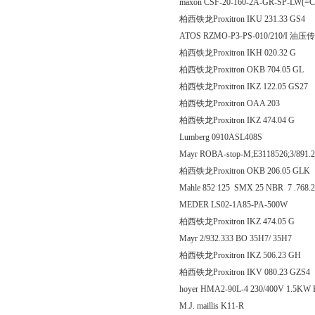
maxon CSF-20-160-2A-GR-SP-LW(=C
柏西铁龙Proxitron IKU 231.
ATOS RZMO-P3-PS-010/210/I 油
柏西铁龙Proxitron IKH 020
柏西铁龙Proxitron OKB 704
柏西铁龙Proxitron IKZ 122.
柏西铁龙Proxitron OAA 203
柏西铁龙Proxitron IKZ 474
Lumberg 0910ASL408S
Mayr ROBA-stop-M;E3118526;3/891
柏西铁龙Proxitron OKB 206
Mahle 852 125 SMX 25 NBR 7 .768.
MEDER LS02-1A85-PA-500W
柏西铁龙Proxitron IKZ 474
Mayr 2/932.333 BO 35H7/ 35H7
柏西铁龙Proxitron IKZ 506
柏西铁龙Proxitron IKV 080.
hoyer HMA2-90L-4 230/400V 1.5KW
M.J. maillis K11-R