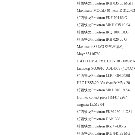
柏西铁龙Proxitron IKH 035
Maximator MO65D-01 item ID:3120.03
柏西铁龙Proxitron FKF 70
柏西铁龙Proxitron MKH 035
柏西铁龙Proxitron IKQ 100T.38.G
柏西铁龙Proxitron IKH 020
Maximator SPLV3 空气压缩机
Mayr S5116769
lust LTI CM-DPV1.3.0 IN:18~30V/
Lumberg NO:0910 ASL408S (4E/4A
柏西铁龙Proxitron LLK4 ON:6436I
HPC HSS5-20 Vis épaulée M5 x 20
柏西铁龙Proxitron MKL 010
Hormec contact piece HM414226?
magneta 15.512.04
柏西铁龙Proxitron FKM 230
柏西铁龙Proxitron DAK
柏西铁龙Proxitron IKZ 474
柏西铁龙Proxitron IKU 841