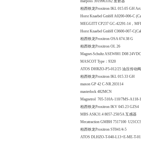
marposs 3919963162 发射器
柏西铁龙Proxitron IKL 015.05 GH Art
Horst Knaebel GmbH A0200-006-C
MEGGITT CP237 GC-42291-14，MFR:
Horst Knaebel GmbH C0600-007-C
柏西铁龙Proxitron OSA 67
柏西铁龙Proxitron OL
Magnet-Schultz ASEW001 D08 24VDC 
MASCOT Type：9320
ATOS DHRZO-P5-012/25 油压传动阀
柏西铁龙Proxitron IKL 015
maxon GP 42 C-NR.203114
masterlock 482MCN
Magnetrol 705-510A-110/7MS-A118-
柏西铁龙Proxitron IKV 045.
MBS ASK31.4 8057-250/5A 互感器
Mecatraction GMBH 7517100 U21CC
柏西铁龙Proxitron ST041
ATOS DLHZO-T-040-L13+E-ME-T