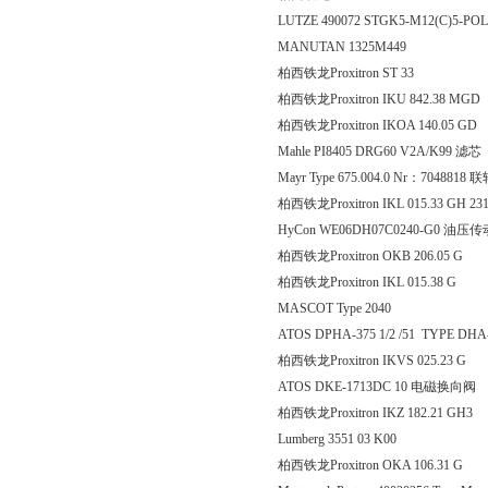
LUTZE 490072 STGK5-M12(C)5-PO
MANUTAN 1325M449
柏西铁龙Proxitron ST
柏西铁龙Proxitron IKU 842
柏西铁龙Proxitron IKOA 14
Mahle PI8405 DRG60 V2A/K99 滤芯
Mayr Type 675.004.0 Nr：7048818
柏西铁龙Proxitron IKL 015.33 GH 23
HyCon WE06DH07C0240-G0 油压
柏西铁龙Proxitron OKB 20
柏西铁龙Proxitron IKL 015
MASCOT Type 2040
ATOS DPHA-375 1/2 /51 TYPE DHA
柏西铁龙Proxitron IKVS 02
ATOS DKE-1713DC 10 电磁换向阀
柏西铁龙Proxitron IKZ 182.21 GH3
Lumberg 3551 03 K00
柏西铁龙Proxitron OKA 10