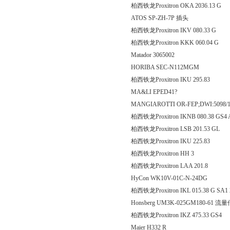
柏西铁龙Proxitron OKA 203
ATOS SP-ZH-7P 插头
柏西铁龙Proxitron IKV 080
柏西铁龙Proxitron KKK 06
Matador 3065002
HORIBA SEC-N112MGM
柏西铁龙Proxitron IKU 2
MA&LI EPED41?
MANGIAROTTI OR-FEP;DWI:5098/10;
柏西铁龙Proxitron IKNB 080.38 GS4 
柏西铁龙Proxitron LSB 201
柏西铁龙Proxitron IKU 2
柏西铁龙Proxitron H
柏西铁龙Proxitron LAA 2
HyCon WK10V-01C-N-24DG
柏西铁龙Proxitron IKL 015.38 G SA1
Honsberg UM3K-025GM180-61 
柏西铁龙Proxitron IKZ 475.
Maier H332 R