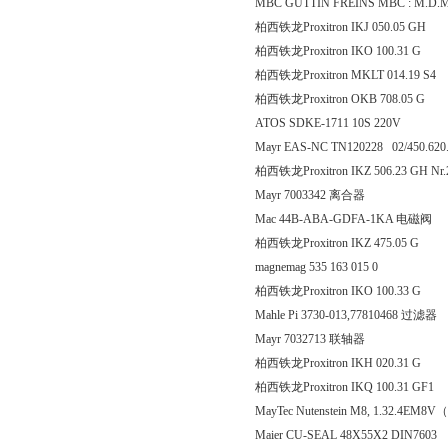
MBC GUTTIN FREINS MBC : M.D.
柏西铁龙Proxitron IKJ 050
柏西铁龙Proxitron IKO 100
柏西铁龙Proxitron MKLT 01
柏西铁龙Proxitron OKB 70
ATOS SDKE-1711 10S 220V
Mayr EAS-NC TN120228 02/450.620
柏西铁龙Proxitron IKZ 506.23 GH Nr
Mayr 7003342 离合器
Mac 44B-ABA-GDFA-1KA 电磁阀
柏西铁龙Proxitron IKZ 475
magnemag 535 163 015 0
柏西铁龙Proxitron IKO 100
Mahle Pi 3730-013,77810468 过滤器
Mayr 7032713 联轴器
柏西铁龙Proxitron IKH 020
柏西铁龙Proxitron IKQ 100.
MayTec Nutenstein M8, 1.32.4EM8
Maier CU-SEAL 48X55X2 DIN7603