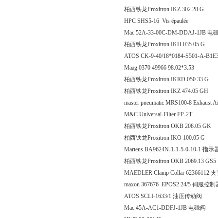
柏西铁龙Proxitron IKZ 302
HPC SHS5-16 Vis épaulée
Mac 52A-33-00C-DM-DDAJ-1JB 
柏西铁龙Proxitron IKH 035
ATOS CK-9-40/18*0184-S501-A-B1
Maag 0370 49966 98.02*3.53
柏西铁龙Proxitron IKRD 05
柏西铁龙Proxitron IKZ 474
master pneumatic MRS100-8 Exhaust Air 
M&C Universal-Filter FP-2T
柏西铁龙Proxitron OKB 208
柏西铁龙Proxitron IKO 100
Martens BA9624N-1-1-5-0-10-1 指示
柏西铁龙Proxitron OKB 2069
MAEDLER Clamp Collar 62366112 
maxon 367676 EPOS2 24/5 伺服控
ATOS SCLI-1633/1 油压传动阀
Mac 45A-AC1-DDFJ-1JB 电磁阀