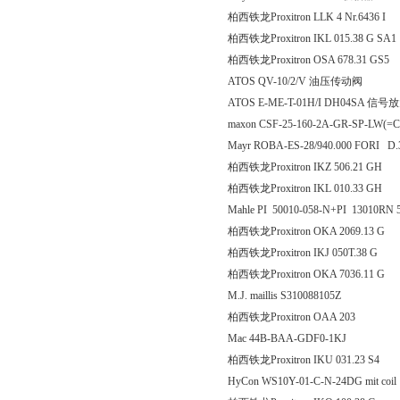
柏西铁龙Proxitron LLK 4 Nr.6436 I
柏西铁龙Proxitron IKL 015.3
柏西铁龙Proxitron OSA 678
ATOS QV-10/2/V 油压传动阀
ATOS E-ME-T-01H/I DH04SA 信
maxon CSF-25-160-2A-GR-SP-LW(=C
Mayr ROBA-ES-28/940.000 FORI 
柏西铁龙Proxitron IKZ 506
柏西铁龙Proxitron IKL 010
Mahle PI 50010-058-N+PI 13010RN
柏西铁龙Proxitron OKA 206
柏西铁龙Proxitron IKJ 050
柏西铁龙Proxitron OKA 703
M.J. maillis S310088105Z
柏西铁龙Proxitron OAA 203
Mac 44B-BAA-GDF0-1KJ
柏西铁龙Proxitron IKU 031
HyCon WS10Y-01-C-N-24DG mit coil