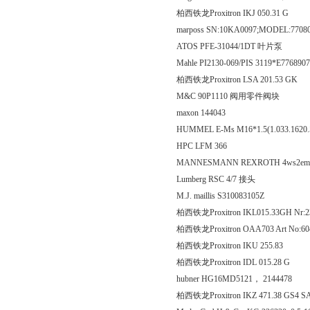
柏西铁龙Proxitron IKJ 050
marposs SN:10KA0097;MODEL:7708
ATOS PFE-31044/1DT 叶片泵
Mahle PI2130-069/PIS 3119*E776890
柏西铁龙Proxitron LSA 201
M&C 90P1110 阀用零件阀块
maxon 144043
HUMMEL E-Ms M16*1.5(1.033.1620.
HPC LFM 366
MANNESMANN REXROTH 4ws2em10
Lumberg RSC 4/7 接头
M.J. maillis S310083105Z
柏西铁龙Proxitron IKL015.33GH Nr:2
柏西铁龙Proxitron OAA703 Art No:6
柏西铁龙Proxitron IKU 2
柏西铁龙Proxitron IDL 015
hubner HG16MD5121， 2144478
柏西铁龙Proxitron IKZ 471.38