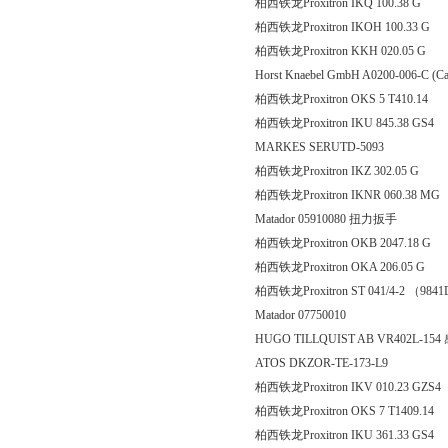
柏西铁龙Proxitron IKQ 100
柏西铁龙Proxitron IKOH 10
柏西铁龙Proxitron KKH 02
Horst Knaebel GmbH A0200-006-C
柏西铁龙Proxitron OKS 5 T
柏西铁龙Proxitron IKU 845.
MARKES SERUTD-5093
柏西铁龙Proxitron IKZ 302
柏西铁龙Proxitron IKNR 06
Matador 05910080 扭力扳手
柏西铁龙Proxitron OKB 204
柏西铁龙Proxitron OKA 20
柏西铁龙Proxitron ST 041/4-2 （98
Matador 07750010
HUGO TILLQUIST AB VR402L-1
ATOS DKZOR-TE-173-L9
柏西铁龙Proxitron IKV 010.
柏西铁龙Proxitron OKS 7 T1
柏西铁龙Proxitron IKU 361.