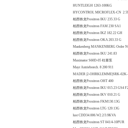
HUNTLEIGH 1263-100KG
HYCONTROL MICROFLEX-CN 2.
柏西铁龙Proxitron IKU 235
柏西铁龙Proxitron FAM 2
柏西铁龙Proxitron IKZ 182
柏西铁龙Proxitron OKA 20
Mankenberg MANKENBERG Order NO:
柏西铁龙Proxitron IKU 2
Maximator S60D-05 柱塞泵
Mayr Antriebstech. 8 200 911
MADER |2-OHRKLEMME|SRK-02K-
柏西铁龙Proxitron OHT
柏西铁龙Proxitron IKU 015.2
柏西铁龙Proxitron IKV 010
柏西铁龙Proxitron FKM130.13G
柏西铁龙Proxitron LTG 120.13G
lust CDD34.006.W2.2/3.9KVA
柏西铁龙Proxitron ST 041/