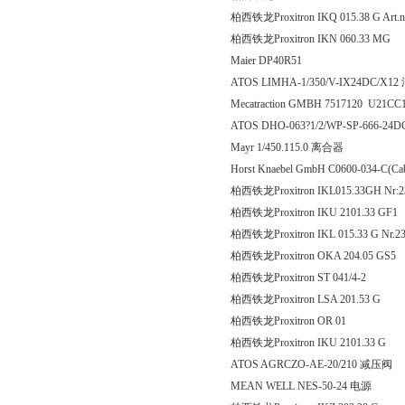
柏西铁龙Proxitron IKQ 015.38 G Art.no
柏西铁龙Proxitron IKN 060
Maier DP40R51
ATOS LIMHA-1/350/V-IX24DC/X
Mecatraction GMBH 7517120 U21CC
ATOS DHO-063?1/2/WP-SP-666-24
Mayr 1/450.115.0 离合器
Horst Knaebel GmbH C0600-034-C
柏西铁龙Proxitron IKL015.33GH Nr:2
柏西铁龙Proxitron IKU 2101
柏西铁龙Proxitron IKL 015.33 G Nr.2
柏西铁龙Proxitron OKA 204
柏西铁龙Proxitron ST 041
柏西铁龙Proxitron LSA 201
柏西铁龙Proxitron OR
柏西铁龙Proxitron IKU 210
ATOS AGRCZO-AE-20/210 减压阀
MEAN WELL NES-50-24 电源