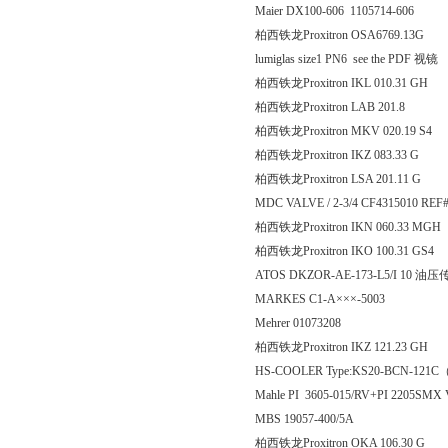
Maier DX100-606 1105714-606
柏西铁龙Proxitron OSA6769.13G
lumiglas size1 PN6 see the PDF 视镜
柏西铁龙Proxitron IKL 010
柏西铁龙Proxitron LAB 2
柏西铁龙Proxitron MKV 020
柏西铁龙Proxitron IKZ 083
柏西铁龙Proxitron LSA 201
MDC VALVE / 2-3/4 CF4315010 RE
柏西铁龙Proxitron IKN 060
柏西铁龙Proxitron IKO 100.
ATOS DKZOR-AE-173-L5/I 10 油
MARKES C1-A×××-5003
Mehrer 01073208
柏西铁龙Proxitron IKZ 121
HS-COOLER Type:KS20-BCN-121C（D
Mahle PI 3605-015/RV+PI 2205SMX
MBS 19057-400/5A
柏西铁龙Proxitron OKA 10