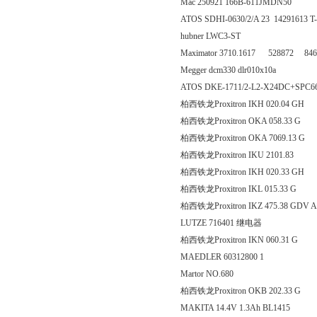
Mac 250921 166B-611JMDN50
ATOS SDHI-0630/2/A 23 14291613 T
hubner LWC3-ST
Maximator 3710.1617 528872 84
Megger dcm330 dlr010x10a
ATOS DKE-1711/2-L2-X24DC+SPC6
柏西铁龙Proxitron IKH 020
柏西铁龙Proxitron OKA 05
柏西铁龙Proxitron OKA 706
柏西铁龙Proxitron IKU 21
柏西铁龙Proxitron IKH 020
柏西铁龙Proxitron IKL 015
柏西铁龙Proxitron IKZ 475.38 GDV Ar
LUTZE 716401 继电器
柏西铁龙Proxitron IKN 060
MAEDLER 60312800 1
Martor NO.680
柏西铁龙Proxitron OKB 20
MAKITA 14.4V 1.3Ah BL1415