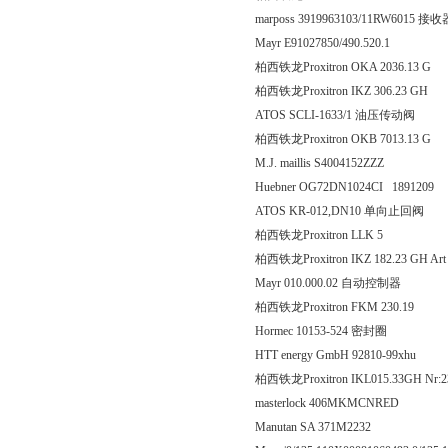
marposs 3919963103/11RW6015 接收
Mayr E91027850/490.520.1
柏西铁龙Proxitron OKA 203
柏西铁龙Proxitron IKZ 306
ATOS SCLI-1633/1 油压传动阀
柏西铁龙Proxitron OKB 701
M.J. maillis S4004152ZZZ
Huebner OG72DN1024CI 1891209
ATOS KR-012,DN10 单向止回阀
柏西铁龙Proxitron LL
柏西铁龙Proxitron IKZ 182.23 GH Ar
Mayr 010.000.02 自动控制器
柏西铁龙Proxitron FKM 2
Hormec 10153-524 密封圈
HTT energy GmbH 92810-99xhu
柏西铁龙Proxitron IKL015.33GH Nr:2
masterlock 406MKMCNRED
Manutan SA 371M2232