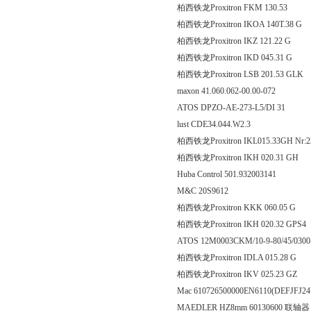
柏西铁龙Proxitron FKM 1
柏西铁龙Proxitron IKOA 14
柏西铁龙Proxitron IKZ 121
柏西铁龙Proxitron IKD 045
柏西铁龙Proxitron LSB 201
maxon 41.060.062-00.00-072
ATOS DPZO-AE-273-L5/DI 31
lust CDE34.044.W2.3
柏西铁龙Proxitron IKL015.33GH Nr:2
柏西铁龙Proxitron IKH 020
Huba Control 501.932003141
M&C 20S9612
柏西铁龙Proxitron KKK 06
柏西铁龙Proxitron IKH 020.
ATOS 12M0003CKM/10-9-80/45/030
柏西铁龙Proxitron IDLA 01
柏西铁龙Proxitron IKV 025
Mac 610726500000EN6110(DEFJFJ2
MAEDLER HZ8mm 60130600 联轴器