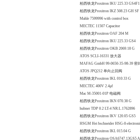
柏西铁龙Proxitron IKU 225.
柏西铁龙Proxitron IKZ 508.2
Mahle 7599996 with control box
MECTEC 11507 Capacitor
柏西铁龙Proxitron OAF 
柏西铁龙Proxitron IKU 225.
柏西铁龙Proxitron OKB 206
ATOS SCLI-16331 放大器
MAFAG GmbH 99-0650-35-98-39 
ATOS JPQ212 单向止回阀
柏西铁龙Proxitron IKL 010.33 G
MECTEC 400V 2.4μf
Mac M-35001-01P 电磁阀
柏西铁龙Proxitron IKN 070
hubner TDP 0.2 LT-4 NR:L.1762896
柏西铁龙Proxitron IKV 120.
HSGM Hei bschneider HSG-0-electron
柏西铁龙Proxitron IKL 015
柏西铁龙Proxitron OSA6747.13GS5 A