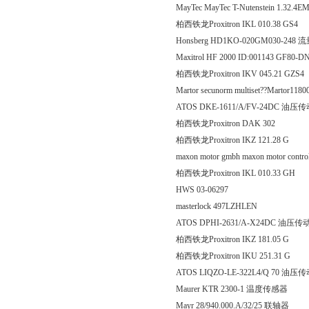
MayTec MayTec T-Nutenstein 1.32.
柏西铁龙Proxitron IKL 010.
Honsberg HD1KO-020GM030-248 
Maxitrol HF 2000 ID:001143 GF80-D
柏西铁龙Proxitron IKV 045.
Martor secunorm multiset??Martor118
ATOS DKE-1611/A/FV-24DC 油压
柏西铁龙Proxitron DAK
柏西铁龙Proxitron IKZ 121
maxon motor gmbh maxon motor contro
柏西铁龙Proxitron IKL 010
HWS 03-06297
masterlock 497LZHLEN
ATOS DPHI-2631/A-X24DC 油压
柏西铁龙Proxitron IKZ 181
柏西铁龙Proxitron IKU 251
ATOS LIQZO-LE-322L4/Q 70 油压
Maurer KTR 2300-1 温度传感器
Mayr 28/940.000.A/32/25 联轴器