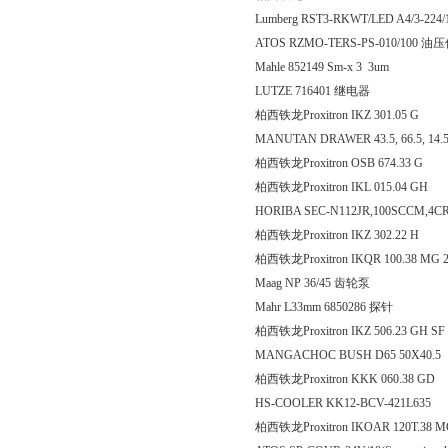
Lumberg RST3-RKWT/LED A4/3-22
ATOS RZMO-TERS-PS-010/100 
Mahle 852149 Sm-x 3 3um
LUTZE 716401 继电器
柏西铁龙Proxitron IKZ 301
MANUTAN DRAWER 43.5, 66.5, 14.5 r
柏西铁龙Proxitron OSB 67
柏西铁龙Proxitron IKL 015
HORIBA SEC-N112JR,100SCCM,4CRL
柏西铁龙Proxitron IKZ 302
柏西铁龙Proxitron IKQR 100.38 MG 
Maag NP 36/45 齿轮泵
Mahr L33mm 6850286 探针
柏西铁龙Proxitron IKZ 506.2
MANGACHOC BUSH D65 50X40.5
柏西铁龙Proxitron KKK 06
HS-COOLER KK12-BCV-421L635
柏西铁龙Proxitron IKOAR 12