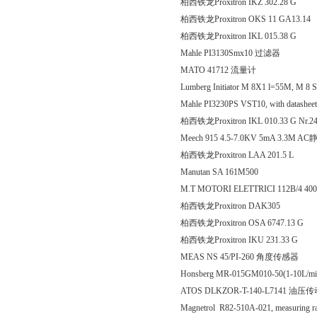
柏西铁龙Proxitron IKZ 302
柏西铁龙Proxitron OKS 11 
柏西铁龙Proxitron IKL 015
Mahle PI3130Smx10 过滤器
MATO 41712 流量计
Lumberg Initiator M 8X1 l=55M, M 8 S
Mahle PI3230PS VST10, with datashe
柏西铁龙Proxitron IKL 010.33 G Nr.
Meech 915 4.5-7.0KV 5mA 3.3M A
柏西铁龙Proxitron LAA 20
Manutan SA 161M500
M.T MOTORI ELETTRICI 112B/4 40
柏西铁龙Proxitron DAK305
柏西铁龙Proxitron OSA 674
柏西铁龙Proxitron IKU 231
MEAS NS 45/PI-260 角度传感器
Honsberg MR-015GM010-50(1-10L/m
ATOS DLKZOR-T-140-L7141 油压
Magnetrol R82-510A-021, measuring ran