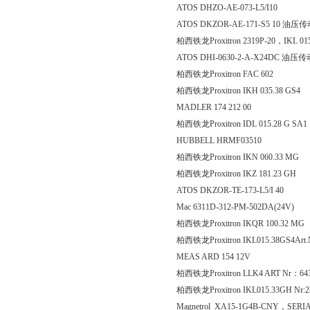
ATOS DHZO-AE-073-L5/I10
ATOS DKZOR-AE-171-S5 10 油压
柏西铁龙Proxitron 2319P-20，IKL 01
ATOS DHI-0630-2-A-X24DC 油压
柏西铁龙Proxitron FAC
柏西铁龙Proxitron IKH 035.
MADLER 174 212 00
柏西铁龙Proxitron IDL 015.2
HUBBELL HRMF03510
柏西铁龙Proxitron IKN 060
柏西铁龙Proxitron IKZ 181.23 GH
ATOS DKZOR-TE-173-L5/I 40
Mac 6311D-312-PM-502DA(24V)
柏西铁龙Proxitron IKQR 10
柏西铁龙Proxitron IKL015.38GS4Art.
MEAS ARD 154 12V
柏西铁龙Proxitron LLK4 ART Nr：64
柏西铁龙Proxitron IKL015.33GH Nr:2
Magnetrol XA15-1G4B-CNY，SERIA