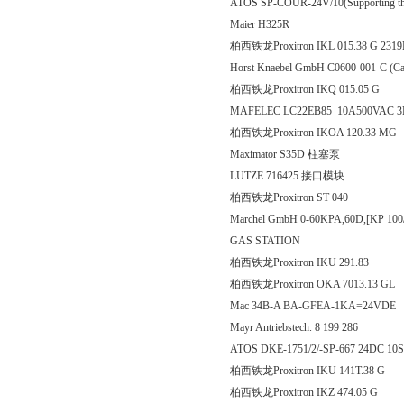
ATOS SP-COUR-24V/10(Supporting the
Maier H325R
柏西铁龙Proxitron IKL 015.38 G 231
Horst Knaebel GmbH C0600-001-C
柏西铁龙Proxitron IKQ 015
MAFELEC LC22EB85 10A500VAC 
柏西铁龙Proxitron IKOA 12
Maximator S35D 柱塞泵
LUTZE 716425 接口模块
柏西铁龙Proxitron ST 
Marchel GmbH 0-60KPA,60D,[KP 
GAS STATION
柏西铁龙Proxitron IKU 2
柏西铁龙Proxitron OKA 701
Mac 34B-A BA-GFEA-1KA=24VDE
Mayr Antriebstech. 8 199 286
ATOS DKE-1751/2/-SP-667 24DC
柏西铁龙Proxitron IKU 141
柏西铁龙Proxitron IKZ 474