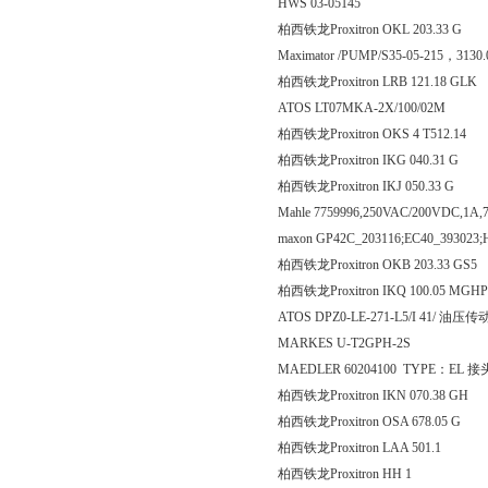
HWS 03-05145
柏西铁龙Proxitron OKL 20
Maximator /PUMP/S35-05-215，313
柏西铁龙Proxitron LRB 121
ATOS LT07MKA-2X/100/02M
柏西铁龙Proxitron OKS 4 T
柏西铁龙Proxitron IKG 040
柏西铁龙Proxitron IKJ 050
Mahle 7759996,250VAC/200VDC,1A
maxon GP42C_203116;EC40_393023
柏西铁龙Proxitron OKB 203
柏西铁龙Proxitron IKQ 100
ATOS DPZ0-LE-271-L5/I 41/ 油压
MARKES U-T2GPH-2S
MAEDLER 60204100 TYPE：EL 接
柏西铁龙Proxitron IKN 070
柏西铁龙Proxitron OSA 67
柏西铁龙Proxitron LAA 5
柏西铁龙Proxitron H