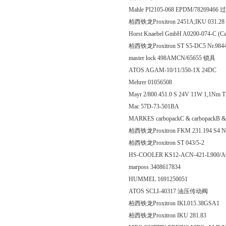
Mahle PI2105-068 EPDM/78269466
柏西铁龙Proxitron 2451A;IKU 031.28
Horst Knaebel GmbH A0200-074-C
柏西铁龙Proxitron ST S5-DC5 Nr.984
master lock 498AMCN/65655 锁具
ATOS AGAM-10/11/350-1X 24DC
Mehrer 01056508
Mayr 2/800.451.0 S 24V 11W 1,1Nm 
Mac 57D-73-501BA
MARKES carbopackC & carbopackB &
柏西铁龙Proxitron FKM 231.194 S4
柏西铁龙Proxitron ST 043
HS-COOLER KS12-ACN-421-L900
marposs 3408617834
HUMMEL 1691250051
ATOS SCLI-40317 油压传动阀
柏西铁龙Proxitron IKL015.38GSA1
柏西铁龙Proxitron IKU 2