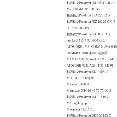
柏西铁龙Proxitron IKL015.33GH 231
Mac 1308-611JB DC24V
柏西铁龙Proxitron LSA 201
柏西铁龙Proxitron IKZ 182.2
HT SOLAR300N
柏西铁龙Proxitron IKH 035
lust LSG-155-4-30-560/1RB5J
ATOS DKE-1713-X24DC 油压传动阀
HUMMEL 7010942002 连接器
MAX MOTHES GmbH DIN 912 M16
ATOS DHI-0631/A 23 T-50-5-E 阀
柏西铁龙Proxitron KKU 0
MEGGITT SF6 螺柱
Matador 01900340
Mazurczak NS4-10-40-70-75-LC-B
柏西铁龙Proxitron IKL 015
MA Lighting npu
Maximator 3920.1816
柏西铁龙Proxitron OKB 20