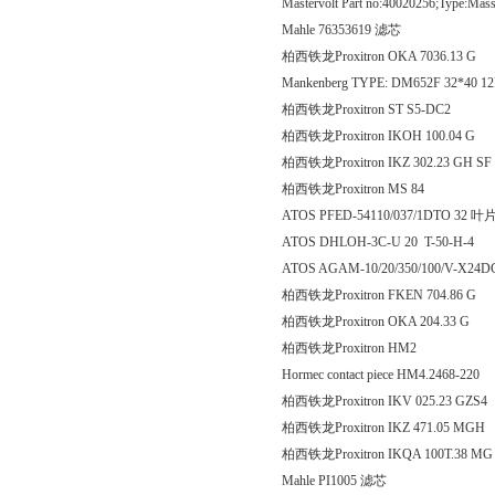
Mastervolt Part no:40020256;Type:M
Mahle 76353619 滤芯
柏西铁龙Proxitron OKA 703
Mankenberg TYPE: DM652F 32*40 
柏西铁龙Proxitron ST S
柏西铁龙Proxitron IKOH 10
柏西铁龙Proxitron IKZ 302.2
柏西铁龙Proxitron MS
ATOS PFED-54110/037/1DTO 32 
ATOS DHLOH-3C-U 20 T-50-H-4
ATOS AGAM-10/20/350/100/V-X24
柏西铁龙Proxitron FKEN 70
柏西铁龙Proxitron OKA 20
柏西铁龙Proxitron HM2
Hormec contact piece HM4.2468-220
柏西铁龙Proxitron IKV 025.
柏西铁龙Proxitron IKZ 471
柏西铁龙Proxitron IKQA 100
Mahle PI1005 滤芯