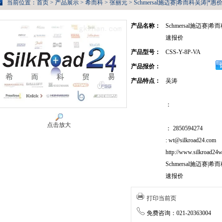
当前位置：
首页
>
产品展示
>
希而科
>
张丽元
> Schmersal施迈赛|希而科吴涛|*惠
产品名称：
Schmersal施迈赛|
速报价
产品型号：
CSS-Y-8P-VA
产品报价：
产品特点：
吴涛
：
点击放大
： 2850594274
: wt@silkroad24.com
http://www.silkroad24w
Schmersal施迈赛|
速报价
打印当前页
免费咨询：021-20363004