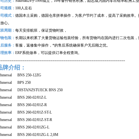
公司历史：
Silkroad24
于1999成立，16年备件销售积累，励志成为国内零出错率欧洲
公司规模：
100
人左右
公司模式：
德国本土采购，德国仓库拼单操作，为客户节约了成本，提高了采购效率。
购放心。
航班周期：
每天安排航班，保证货物时效，
货物包装：
长期以来积累了大量货物运输包装经验，所有货物均在国内进行二次包装，
售后服务：
客服，返修集中操作，*的售后系统确保客户无后顾之忧。
处理效率：
ERP
系统做单，可以提供订单全程查询。
--------------------------------------------------------------------
品牌介绍：
chmersal BNS 250-12ZG
chmersal BPS 250
chmersal DISTANZSTUECK BNS 250
chmersal BNS 260-02/01Z-L
chmersal BNS 260-02/01Z-R
chmersal BNS 260-02/01Z-ST-L
chmersal BNS 260-02/01Z-ST-R
chmersal BNS 260-02/01ZG-L
chmersal BNS 260-02/01ZG-L 2,0M