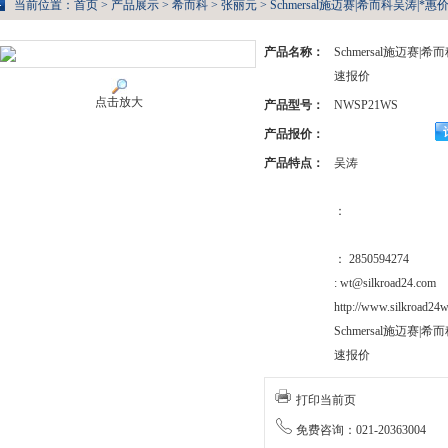
当前位置：
首页
>
产品展示
>
希而科
>
张丽元
> Schmersal施迈赛|希而科吴涛|*
产品名称：
Schmersal施迈赛|
速报价
点击放大
产品型号：
NWSP21WS
产品报价：
产品特点：
吴涛
：
： 2850594274
: wt@silkroad24.com
http://www.silkroad24w
Schmersal施迈赛|
速报价
打印当前页
免费咨询：021-20363004