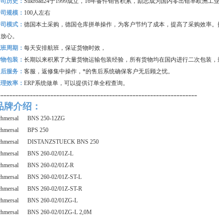
公司历史：
Silkroad24
于1999成立，16年备件销售积累，励志成为国内零出错率欧洲
公司规模：
100
人左右
公司模式：
德国本土采购，德国仓库拼单操作，为客户节约了成本，提高了采购效率。
购放心。
航班周期：
每天安排航班，保证货物时效，
货物包装：
长期以来积累了大量货物运输包装经验，所有货物均在国内进行二次包装，
售后服务：
客服，返修集中操作，*的售后系统确保客户无后顾之忧。
处理效率：
ERP
系统做单，可以提供订单全程查询。
--------------------------------------------------------------------
品牌介绍：
chmersal BNS 250-12ZG
chmersal BPS 250
chmersal DISTANZSTUECK BNS 250
chmersal BNS 260-02/01Z-L
chmersal BNS 260-02/01Z-R
chmersal BNS 260-02/01Z-ST-L
chmersal BNS 260-02/01Z-ST-R
chmersal BNS 260-02/01ZG-L
chmersal BNS 260-02/01ZG-L 2,0M