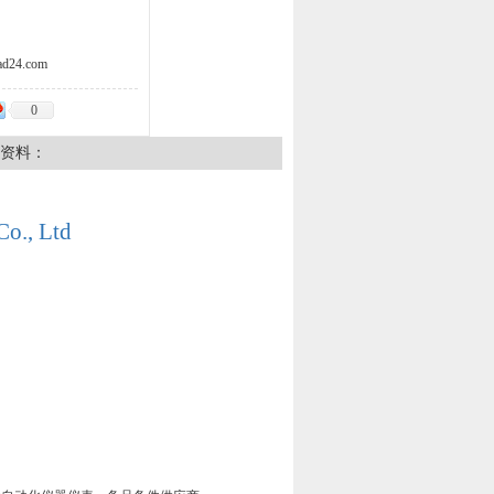
d24.com
0
资料：
Co., Ltd