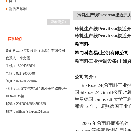
阀门
滑线及碳刷
冷轧生产线Proxitron接近开
查看更多+
冷轧生产线Proxitron接
冷轧生产线Proxitron接
联系我们
希而科
希而科工业控制设备（上海）有限公司
希而科贸易
(
上海
)
有限公司
联系人：李文霞
希而科工业控制设备
(
上海
)
手机：18964582691
电话：021-20363004
公司简介：
传真：021-20363004
SilkRoad24(
希而科工业
地址：上海市浦东新区川沙王桥路999号
国
Silkroad24 GmbH
公司
, “
1034-1035幢
生及德国
Darmstadt
大学工
邮编：20120018964582639
部近
12
年， 谙熟德国工业
邮箱：
office@silkroad24.com
2005
年希而科商务咨询
honsberg
等多家欧洲公司的