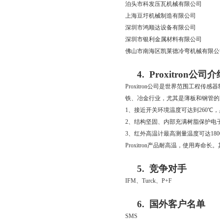
泊头市科发压瓦机械有限公司
上海豆圩机械制造有限公司
深圳市鸿顺达设备有限公司
深圳市银利金属材料有限公司
佛山市南海区凯莱德冷弯机械有限公
4.
Proxitron
公司介
Proxitron
公司是世界范围工程传感器
铁、冶金行业，尤其是薄板和钢管的
1
、接近开关环境温度可达到
260
℃，
2
、结构坚固、内部充满树脂保护电
3
、红外高温计最高测量温度可达
180
Proxitron
产品耐高温，使用寿命长。
5.
竞争对手
IFM
、
Turck
、
P+F
6.
国外客户名单
SMS