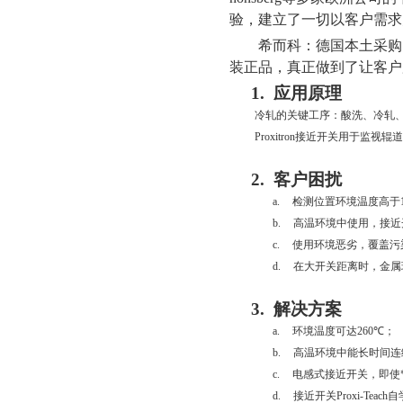
验，建立了一切以客户需求
希而科：德国本土采购
装正品，真正做到了让客户
1.
应用原理
冷轧的关键工序：酸洗、冷轧
Proxitron
接近开关用于监视辊道
2.
客户困扰
a.
检测位置环境温度高于
b.
高温环境中使用，接近
c.
使用环境恶劣，覆盖污
d.
在大开关距离时，金属
3.
解决方案
a.
环境温度可达
260
℃；
b.
高温环境中能长时间连
c.
电感式接近开关，即使
d.
接近开关
Proxi-Teach
自