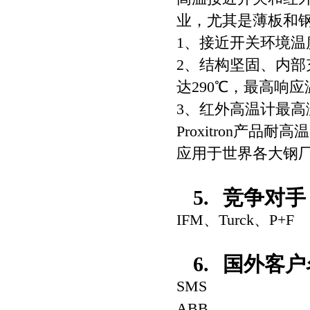
业，尤其是薄板和
1
、接近开关环境温
2
、结构坚固、内部
达
290
℃，最高响应
3
、红外高温计最高
Proxitron
产品耐高温
应用于世界各大钢
5.
竞争对手
IFM
、
Turck
、
P+F
6.
国外客户
SMS
ABB