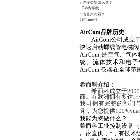
3.
连接类型怎么选？
G
∕
内螺纹
1
8
4.
流量怎么看？
210l/ min*1
AirCom
品牌历史
AirCom
公司成立
快速启动螺线管电磁阀
AirCom
是空气、气体
统、流体技术和电子
AirCom
仪器在全球范
希而科介绍：
希而科成立于
2005
商。在欧洲拥有多达上
我司拥有完整的部门与
务，为您提供
100%yua
我能为您做什么？
希而科工业控制设备（上
厂家直供，*，有技术