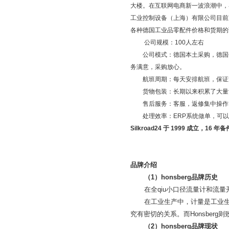
大楼。在互联网电商新一波浪潮中，
工业控制设备（上海）有限公司目前
各种德国工业品零配件价格和货期的
公司规模：
100
人左右
公司模式：德国本土采购，德国
务满意，采购放心。
航班周期：每天安排航班，保证
货物包装：长期以来积累了大量
售后服务：客服，返修集中操作
处理效率：
ERP
系统做单，可以
Silkroad24
于
1999
成立，
16
年备
品牌介绍
（
1
）
honsberg
品牌历史
在全qiu小口径流量计和流
在工业生产中，计量是工业
究有密切的关系。而
Honsberg
则
（
2
）
honsberg
品牌现状