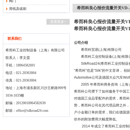
阀门
希而科良心报价流量开关VD-..
滑线及碳刷
希而科良心报价流量开关VD-
查看更多+
希而科良心报价流量开关VD-
联系我们
公司介绍
希而科贸易
(
上海
)
有限公司
希而科工业控制设备（上海）有限公司
希而科工业控制设备
(
上海
)
有限
联系人：李文霞
SilkRoad24(
希而科工业控制设
手机：18964582691
“希而科”也是“
Silk
”的中文音译， 创
电话：021-20363004
Automotive
公司及德国大众汽车
Wol
传真：021-20363004
2005
年希而科商务咨询（上海
地址：上海市浦东新区川沙王桥路999号
希而科公司攒下了如何服务于中国工
1034-1035幢
对德国工业品零配件的需求，希而科
邮编：20120018964582639
势，希而科公司在其代理品牌之外，
邮箱：
office@silkroad24.com
户小金额订单的需求，我们在德国源
价外的附加费用大幅度降低。
2014
年成立了希而科工业控制