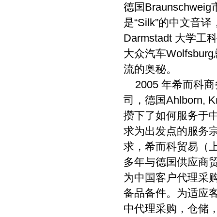
德国
Braunschweig
是“
Silk
”的中文音译
Darmstadt
大学工
大众汽车
Wolfsburg
流的奥秘。
2005
年希而科商
司，德国
Ahlborn, K
攒下了如何服务于
求为出发点的服务
求，希而科贸易（
多年与德国供应商
为中国客户代理采
备品备件。为适应
中代理采购，仓储