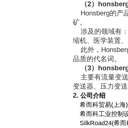
（
2
）
honsber
Honsberg
的产
矿。
涉及的领域有
缩机、医学装置、
此外，
Honsber
品质的代名词。
（
3
）
honsber
主要有流量变
变送器、压力变送
2.
公司介绍
希而科贸易
(
上海
)
希而科工业控制
SilkRoad24(
希而