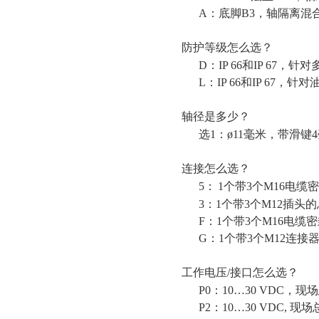
A
：底脚
B3
，轴隔离混
防护等级怎么选？
D
：
IP 66
和
IP 67
，针对
L
：
IP 66
和
IP 67
，针对
轴径是多少？
选
1
：
ø11
毫米，带滑键
4
连接怎么选？
5
：
1
个带
3
个
M16
电缆密
3
：
1
个带
3
个
M12
插头的
F
：
1
个带
3
个
M16
电缆密
G
：
1
个带
3
个
M12
连接
工作电压
/
接口怎么选？
P0
：
10
…
30 VDC
，现场
P2
：
10
…
30 VDC,
现场