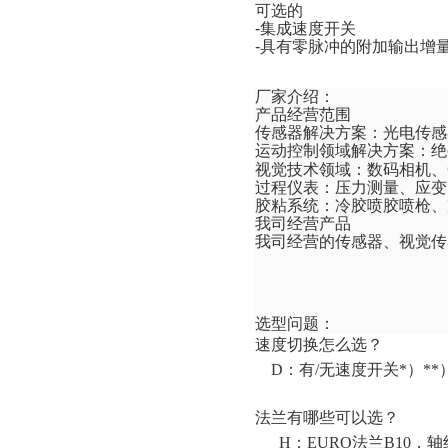
可选的
-
集成速度开关
-
具有零脉冲的附加输出增
厂家介绍：
产品经营范围
传感器解决方案：光电传感
运动控制领域解决方案：绝d
视觉技术领域：数码相机、
过程仪表：压力测量、应变
胶粘系统：冷胶喷胶喷枪、
我司经营产品
我司经营
的传感器、视觉传
选型问题：
速度切换怎么选？
D
：有
/
无速度开关
*
）
**
法兰有哪些可以选？
H
：
EURO
法兰
B10
，轴