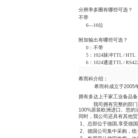
分辨率多圈有哪些可选？
不带
6
—
16
位
附加输出有哪些可选？
0
：不带
5
：
1024
脉冲
TTL / HTL
6
：
1024
通道
TTL / RS42
希而科介绍：
希而科成立于
2005
拥有多达上千家工业备品备
我司拥有完整的部门
100%
原装欧洲
进口
。您的
同时，我公司还具有其他贸
1
、总部位于德国
,
享受德国
2
、德国公司集中采购，统