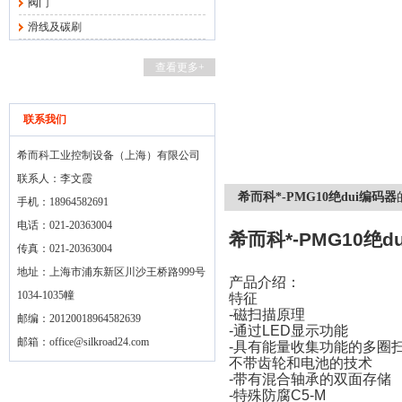
阀门
滑线及碳刷
查看更多+
联系我们
希而科工业控制设备（上海）有限公司
联系人：李文霞
希而科*-PMG10绝dui编码器
手机：18964582691
电话：021-20363004
希而科*
-PMG10
绝du
传真：021-20363004
地址：上海市浦东新区川沙王桥路999号
产品介绍：
1034-1035幢
特征
-
磁扫描原理
邮编：20120018964582639
-
通过
LED
显示功能
邮箱：
office@silkroad24.com
-
具有能量收集功能的多圈
不带齿轮和电池的技术
-
带有混合轴承的双面存储
-
特殊防腐
C5-M