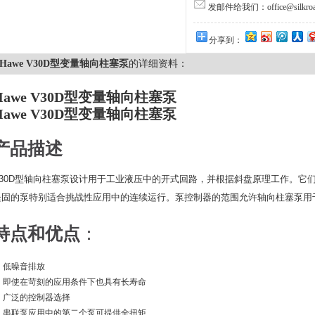
发邮件给我们：office@silkroa
分享到：
Hawe V30D型变量轴向柱塞泵
的详细资料：
Hawe V30D型变量轴向柱塞泵
Hawe V30D型变量轴向柱塞泵
产品描述
30D
型轴向柱塞泵
设计用于
工业液压中的
开式回路，
并根据斜盘原理工作。
它
坚固的泵特别适合挑战性应用中的连续运行。
泵控制器的范围允许轴向柱塞泵用
特点和优点
：
低噪音排放
即使在苛刻的应用条件下也具有长寿命
广泛的控制器选择
串联泵应用中的第二个泵可提供全扭矩