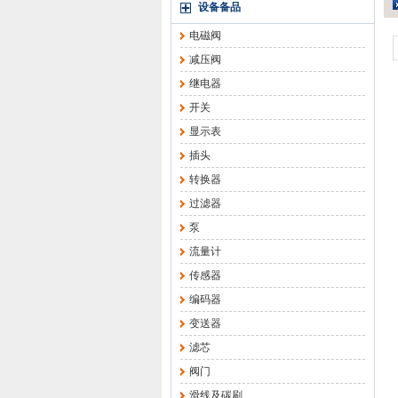
设备备品
电磁阀
减压阀
继电器
开关
显示表
插头
转换器
过滤器
泵
流量计
传感器
编码器
变送器
滤芯
阀门
滑线及碳刷