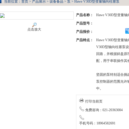
当前位置：
首页
>
产品展示
>
设备备品
>
泵
> Hawe V30D型变量轴向柱塞泵
产品名称：
Hawe V30D型变量
产品型号：
点击放大
产品报价：
产品特点：
Hawe V30D型变量
V30D型轴向柱塞泵
回路，并根据斜盘原
配，用于串联操作其
坚固的泵特别适合挑
泵控制器的范围允许
中。
打印当前页
免费咨询：021-20363004
手机号码：18964582691