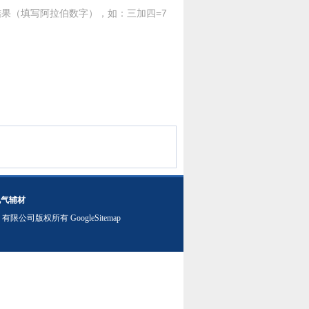
果（填写阿拉伯数字），如：三加四=7
电气辅材
）有限公司版权所有
GoogleSitemap