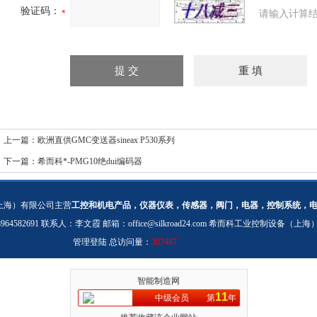
验证码：
请输入计算结
上一篇：
欧洲直供GMC变送器sineax P530系列
下一篇：
希而科*-PMG10绝dui编码器
上海）有限公司主营
工控和机电产品，仪器仪表，传感器，阀门，电器，控制系统，
：18964582691 联系人：李文霞 邮箱：
office@silkroad24.com
希而科工业控制设备（上海
管理登陆
总访问量：
307487
智能制造网
11
中级会员
第
年