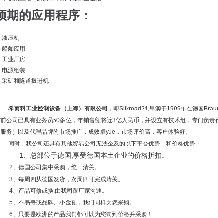
预期的应用程序：
液压机
船舶应用
工业厂房
电源组装
采矿和隧道掘进机
希而科工业控制设备（上海）有限公司
，即
Silkroad24,
早源于
1999
年在德国
Brau
目前公司已具有业务员
50
多位，年销售额将近
3
亿人民币，并设立有技术组，专门负责
后服务）以及代理品牌的市场推广，成效卓yue，市场评价高，客户体验好。
同时，我公司还具有其他贸易公司无法企及的以下平台优势，和价格优势：
1
、总部位于德国
,
享受德国本土企业的价格折扣。
2
、德国公司集中采购，统一清关。
3
、每周四从德国发货，次周四可完成清关。
4
、产品可修或换
,
由我司跟厂家沟通。
5
、不易寻找品牌、小金额，我们同样为您采购。
6
、只要是欧洲的产品我们都可以为您询到价格并采购！