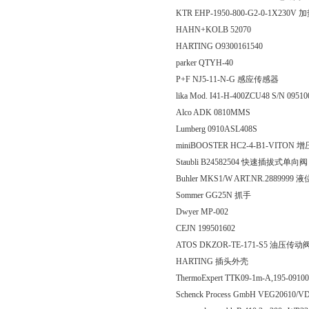
KTR EHP-1950-800-G2-0-1X230V
HAHN+KOLB 52070
HARTING O9300161540
parker QTYH-40
P+F NJ5-11-N-G 感应传感器
lika Mod. I41-H-400ZCU48 S/N 0951
Alco ADK 0810MMS
Lumberg 0910ASL408S
miniBOOSTER HC2-4-B1-VITON 
Staubli B24582504 快速插拔式单向阀
Buhler MKS1/W ART.NR.2889999
Sommer GG25N 抓手
Dwyer MP-002
CEJN 199501602
ATOS DKZOR-TE-171-S5 油压传动
HARTING 插头外壳
ThermoExpert TTK09-1m-A,195-0
Schenck Process GmbH VEG20610/