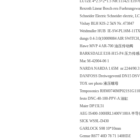
LUTZE 4*2.5+2*1.5 NR:111421 E1
Rexroth Linear Bosch-rex-Fuehrungsw
Schneider Electric Schneider electric,
Vishay BLH KIS-2 5kN Nr..473847
Weidmuller HUB IE-SW-PL16M-11TX
dungs 0.4-3.0(10009084 AIR SWIT
Hawe MVP 4 AR-700 油压传动阀
BARKSDALE E1H-H15-P4 压力传
Mac M-42004-06 1
NARDA NARDA 1.65M nr:2244/90
DANFOSS Dreiwegeventil DN15 D
TOX see photo 液压螺母
Temposonics RHM0740MP021S1G11
festo DNC-40-100-PPV-A 油缸
Maier DP15L51
AEG IS400-100HRL1400V100A 
SICK WS9L-D430
GARLOCK S98 10*10mm
Gemue R677 40D 78 71 140HDZ