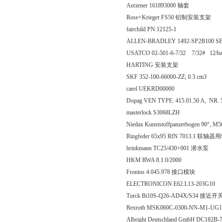
Aerzener 161893000 轴套
Rose+Krieger FS50 铝制安装支架
fairchild PN.12125-1
ALLEN-BRADLEY 1492-SP2B100 SE
USATCO 02-501-6-7/32 7/32# 12/
HARTING 安装支架
SKF 352-100-66000-ZZ; 0.3 cm3
carel UEKRD00000
Dopag VEN TYPE. 415.01.50 A, NR.
masterlock S3068LZH
Niedax Kunststoffpanzerbogen 90°, M
Ringfeder 65x95 RfN 7013.1 联轴
brinkmann TC25/430+001 潜水泵
HKM RWA 8.1.0/2000
Fronius 4.045.978 接口模块
ELECTRONICON E62.L13-203G10
Turck Bi10S-Q26-AD4X/S34 接近开
Rexroth MSK060C-0300-NN-M1-
Albright Deutschland GmbH DC182B-