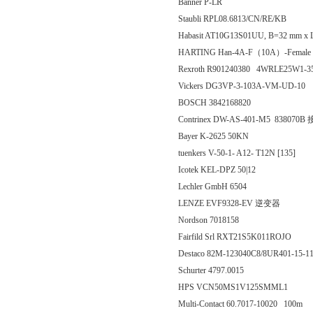
Banner P-LR
Staubli RPL08.6813/CN/RE/KB
Habasit AT10G13S01UU, B=32 mm x 
HARTING Han-4A-F（10A）-Female 
Rexroth R901240380 4WRLE25W1
Vickers DG3VP-3-103A-VM-UD-10
BOSCH 3842168820
Contrinex DW-AS-401-M5 83807
Bayer K-2625 50KN
tuenkers V-50-1- A12- T12N [135]
Icotek KEL-DPZ 50|12
Lechler GmbH 6504
LENZE EVF9328-EV 逆变器
Nordson 7018158
Fairfild Srl RXT21S5K011ROJO
Destaco 82M-123040C8/8UR401-15-1
Schurter 4797.0015
HPS VCN50MS1V125SMML1
Multi-Contact 60.7017-10020 100m