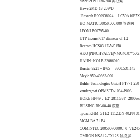
allweiler NTT50-200 离心泵
Hawe 2MD-18-20WD
"Rexroth R900938024 LC50A10
HO-MATIC 50050.000.000 管道阀
LEONI B00795-00
UTP inconel 617 diameter of 1.2
Rexroth HCS03.1E-W0150
AKO |PINCHVALVE|VMC40.07*50G
HAHN+KOLB 32086010
Burster 9221－IP65 3800.531.143
Meyle 950-40863-000
Buhler Technologies GmbH PT771-25
vandergraaf OPMSTD-1034-P003
HOKE HN49，1/2'' 2811G8Y 2800ser
BILSING BK-00-40 底座
hydac KHM-G11/2-1112;DN 40;PN 3
MGM BA 71 B4
COMINTEC 20050070000C 0 VE
OMRON NSA12-TX12S 触摸屏