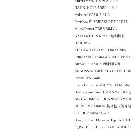
tunkers V2-63.1-Z-A92-T12-80
HAHN+KOLB 58058；1/4＂
hydra-cell C22-016-2113
Renishaw PL2 MEASURE HEADER
Multi-Contact CT-BS(64MM)
AXELENT T02-3-19007 钢制栅杆
HARTING
STAHLWILLE 712/20 (10-200Nm)
Leuze LSRL 713/44E-L8 RECEIVE 500
Niedax LER16.016 塑料制线槽
KRAUS&NAIMER KG41 T303/D A0
Ropex RES－440
Securelec Socem NORME CEI 61558
Hydrotechnik GmbH 31V7-71-35.03
ABB S203M-C25+DDA203 AC-25/0.
DEUBLIN 2300-001c 旋转接头维修
SOLDO AM014AD-2H
Bosch Rexroth Oil gauge Type: AB31
21,PARTS LIST FOR HYDRAULIC CI