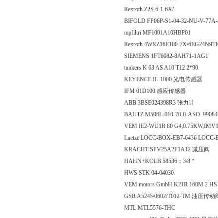
Rexroth Z2S 6-1-6X/
BIFOLD FP06P-S1-04-32-NU-V-77A
mpfiltri MF1001A10HBP01
Rexroth 4WRZ16E100-7X/6EG24N
SIEMENS 1FT6082-8AH71-1AG1
tunkers K 63 AS A10 T12 2*90
KEYENCE IL-1000 光电传感器
IFM 01D100 感应传感器
ABB 3BSE024398R3 张力计
BAUTZ M506L-010-70-0-ASO 9908
VEM IE2-WU1R 80 G4,0.75KW,IMV
Luetze LOCC-BOX-EB7-6436 LOCC-
KRACHT SPV25A2F1A12 减压阀
HAHN+KOLB 58536；3/8＂
HWS STK 04-04030
VEM motors GmbH K21R 160M 2 H
GSR A5245/0602/T012-TM 油压传动
MTL MTL5576-THC