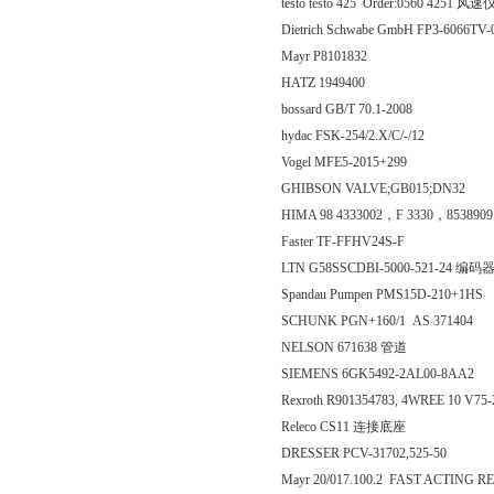
testo testo 425 Order:0560 4251 风速
Dietrich Schwabe GmbH FP3-6066TV
Mayr P8101832
HATZ 1949400
bossard GB/T 70.1-2008
hydac FSK-254/2.X/C/-/12
Vogel MFE5-2015+299
GHIBSON VALVE;GB015;DN32
HIMA 98 4333002，F 3330，853890
Faster TF-FFHV24S-F
LTN G58SSCDBI-5000-521-24 编码
Spandau Pumpen PMS15D-210+1HS
SCHUNK PGN+160/1 AS 371404
NELSON 671638 管道
SIEMENS 6GK5492-2AL00-8AA2
Rexroth R901354783, 4WREE 10 V
Releco CS11 连接底座
DRESSER PCV-31702,525-50
Mayr 20/017.100.2 FAST ACTING 