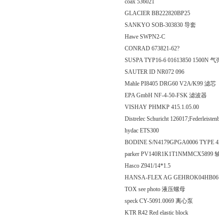
coax 536021
GLACIER BB222820BP25
SANKYO SOB-303830 导套
Hawe SWPN2-C
CONRAD 673821-62?
SUSPA TYP16-6 01613850 1500N 
SAUTER ID NR072 096
Mahle PI8405 DRG60 V2A/K99 滤芯
EPA GmbH NF-4-50-FSK 滤波器
VISHAY PHMKP 415.1.05.00
Distrelec Schuricht 126017;Federleisten
hydac ETS300
BODINE S/N4179GPGA0006 TYPE 
parker PV140R1K1T1NMMCX589
Hasco Z941/14*1.5
HANSA-FLEX AG GEHROK04HB0
TOX see photo 液压螺母
speck CY-5091.0069 离心泵
KTR R42 Red elastic block