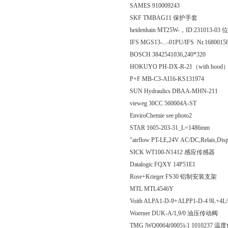
SAMES 910009243
SKF TMBAG11 保护手套
heidenhain MT25W-，ID:231013-
IFS MGS13-...-01PU/IFS Nr.1680015
BOSCH 3842541036,240*320
HOKUYO PH-DX-R-21（with hood
P+F MB-C3-AI16-KS131974
SUN Hydraulics DBAA-MHN-211
vieweg 30CC 560004A-ST
EnviroChemie see photo2
STAR 1605-203-31_L=1486mm
"airflow PT-LE,24V AC/DC,Relais,Di
SICK WT100-N1412 感应传感器
Datalogic FQXY 14P51E1
Rose+Krieger FS30 铝制安装支架
MTL MTL4546Y
Voith ALPA1-D-9+ALPP1-D-4 9L+
Woerner DUK-A/1,9/0 油压传动阀
TMG |WQ0064(0005)-1 1010237 