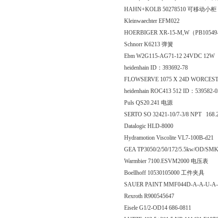
HAHN+KOLB 50278510 可移动小柜
Kleinwaechter EFM022
HOERBIGER XR-15-M,W（PB10549
Schnorr K6213 弹簧
Ebm W2G115-AG71-12 24VDC 12W
heidenhain ID：393692-78
FLOWSERVE 1075 X 24D WORCEST
heidenhain ROC413 512 ID：53958
Puls QS20.241 电源
SERTO SO 32421-10/7-3/8 NPT 168.
Datalogic HLD-8000
Hydramotion Viscolite VL7-100B-d21
GEA TP3050/2/50/172/5.5kw/OD/SMK
Warmbier 7100.ESVM2000 电压表
Boellhoff 10530105000 工件夹具
SAUER PAINT MMF044D-A-A-U-A
Rexroth R900545647
Eisele G1/2-OD14 686-0811