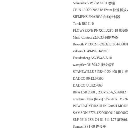
Schneider VW33MAT01 喷嘴
CEJN 10 320 2062 8*12mm 快速
SIEMENS 3NA3830 自动控制器
Turck B8241-0
FLOWSERVE PNXCLU2P5-19-00200
Multi-Contact 22.6533 铜制垫圈
Rexroth VT3002-1-2X/32F,183448
valcom TP49-P/GD4/R10
Freudenberg AS-35-45-7-10
wampfler 081594-2 接线端子
STAHLWILLE 713R/40 20-400 扭力
DADCO 90.12.07500
DADCO U.0325.063
RNA ESR 2500，230V,5.5A,50/60HZ
norelem Clevis (links) 525776 NLM2
POWER-HYDRAULIK GmbH MODELL 
SAMSON 3776-12200000012100000G
SLF 6216-2ZR-C4-S1-J11-L77 滚珠
Samtec ISS1-09 连接座