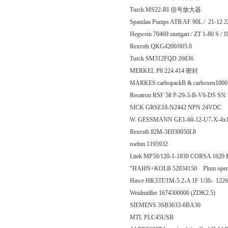
Turck MS22-RI 信号放大器
Spandau Pumps ATB AF 90L / 21-12 2
Hegwein 70469 stuttgart / ZT 1-80 S 
Rexroth QKG4200/005.0
Turck SM312FQD 26836
MERKEL P8 224.414 密封
MARKES carbopackB & carboxen100
Resatron RSF 58 P-29-3-B-V6-DS SN:
SICK GRSE18-N2442 NPN 24VDC
W. GESSMANN GE1-60-12-U7-X-4x18°
Rexroth 82M-3E030050L8
roehm 1195932
Litek MP50/120-1-1839 CORSA 16
"HAHN+KOLB 52034150 Plum openin
Hawe HK33T/1M-5.2-A 1F 1/30- 122
Weidmüller 1674300000 (ZDK2.5)
SIEMENS 3SB3633-6BA30
MTL PLC45USB