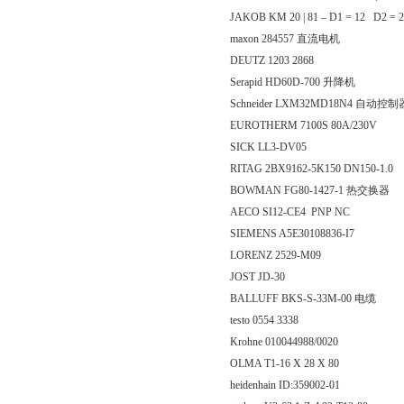
JAKOB KM 20 | 81 – D1 = 12 D2 = 
maxon 284557 直流电机
DEUTZ 1203 2868
Serapid HD60D-700 升降机
Schneider LXM32MD18N4 自动控制
EUROTHERM 7100S 80A/230V
SICK LL3-DV05
RITAG 2BX9162-5K150 DN150-1.0
BOWMAN FG80-1427-1 热交换器
AECO SI12-CE4 PNP NC
SIEMENS A5E30108836-I7
LORENZ 2529-M09
JOST JD-30
BALLUFF BKS-S-33M-00 电缆
testo 0554 3338
Krohne 010044988/0020
OLMA T1-16 X 28 X 80
heidenhain ID:359002-01