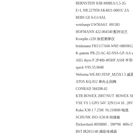
BERNSTEIN KIB-M08EA/1,5-2G
E+L NR:227959 AK4021-0001U ZA
REBS GE 6-G1/4AL
weishaupt GW50A6/1 691381
HOFMANN 422-064540 配对法兰
Kroeplin c220 涂层测厚仪
brinkmann FH1117A66-W9Z+680/06
K-patents PR-23-AC-62-NSS-GP-AA
AEG thyro P 2P400-495HF ASM
speck V95-55.0048
Weforma WE-M1.0TAP_M25X1.5 
ATOS KQ-012 单向止回阀
CONRAD 584298-62
KTR BOWEX 20H7/NUT BOWEX SP
VSE VS 1 GPO 54V 32N11/4 10...28
Kuka X30.1 7.25M Nr.210600 电缆
SCHUNK ISO-A50-R 转接板
Dickersbach 8050800，590*96 400
BST IR2011/40 感应传感器