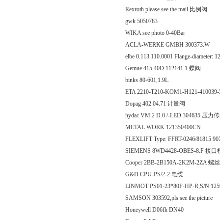
Rexroth please see the mail 比例阀
gwk 5050783
WIKA see photo 0-40Bar
ACLA-WERKE GMBH 300373.W
elbe 0.113.110.0001 Flange-diameter:
Gemue 415 40D 112141 1 蝶阀
binks 80-601,1.9L
ETA 2210-T210-KOM1-H121-410039
Dopag 402.04.71 计量阀
hydac VM 2 D.0 /-LED 304635 压
METAL WORK 121350400CN
FLEXLIFT Type: FFRT-0246/81815
SIEMENS 8WD4428-OBES-8.F 接
Cooper 2BB-2B150A-2K2M-2ZA 螺
G&D CPU-PS/2-2 电缆
LINMOT PS01-23*80F-HP-R,S/N:125
SAMSON 303592,pls see the picture
Honeywell D06fh DN40