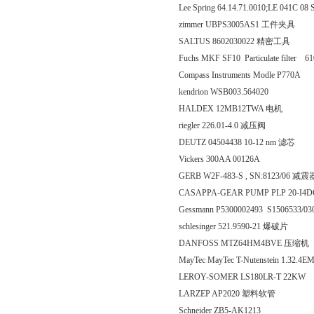
Lee Spring 64.14.71.0010;LE 041C
zimmer UBPS3005AS1 工件夹具
SALTUS 8602030022 精密工具
Fuchs MKF SF10 Particulate filte
Compass Instruments Modle P770A
kendrion WSB003.564020
HALDEX 12MB12TWA 电机
riegler 226.01-4.0 减压阀
DEUTZ 04504438 10-12 nm 滤芯
Vickers 300AA 00126A
GERB W2F-483-S , SN:8123/06 减震
CASAPPA-GEAR PUMP PLP 20-I4D
Gessmann P5300002493 S1506533/03
schlesinger 521.9590-21 爆破片
DANFOSS MTZ64HM4BVE 压缩机
MayTec MayTec T-Nutenstein 1.32.
LEROY-SOMER LS180LR-T 22KW
LARZEP AP2020 塑料软管
Schneider ZB5-AK1213