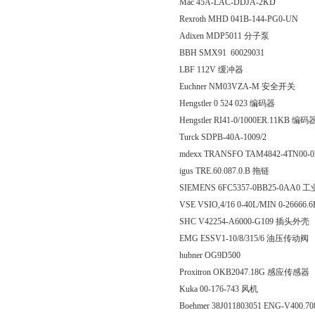
Mac 45A-LAC-DDJA-2KD
Rexroth MHD 041B-144-PG0-UN
Adixen MDP5011 分子泵
BBH SMX91 60029031
LBF 112V 缓冲器
Euchner NM03VZA-M 安全开关
Hengstler 0 524 023 编码器
Hengstler RI41-0/1000ER.11KB 编码
Turck SDPB-40A-1009/2
mdexx TRANSFO TAM4842-4TN00
igus TRE.60.087.0.B 拖链
SIEMENS 6FC5357-0BB25-0A
VSE VSIO,4/16 0-40L/MIN 0-26666.
SHC V42254-A6000-G109 插头外壳
EMG ESSV1-10/8/315/6 油压传动阀
hubner OG9D500
Proxitron OKB2047.18G 感应传感器
Kuka 00-176-743 风机
Boehmer 38J011803051 ENG-V400.7