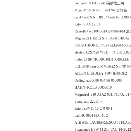
Gemue 610 15D 7141 隔膜截止阀
Vogel MKS16 I=7.5 491799 齿轮箱
carel Carel S.N.538137 Code IR32Z00
Eaton R.4X.12.13
Rexroth 4WE10G50/EG24N9K4/
Wagner 211-15132 S-1 545410 400A
PULSOTRONIC 74854 923;9984-
steute EXZS7120 WVD 71.5.42.3
hydac LFBN/HC60IC10D1.X/B6.LED
SCHUNK sensor MMSK22-S-PNP 
ALLEN-BRADLEY 1794-IE4XOE2
Ortlinghaus 0086-034-96-015000
HAHN+KOLB 36053010
Magnetrol 910-A1A2-001, 710732
Stemmann 2205147
Eaton SBV11-10-C-0-00 1
pall HC 9601 FDT 16 Z
ATB ATB.LAURENCE.SCOTT FLA6
Signalhupe HPW 11 230 VAC FHF2