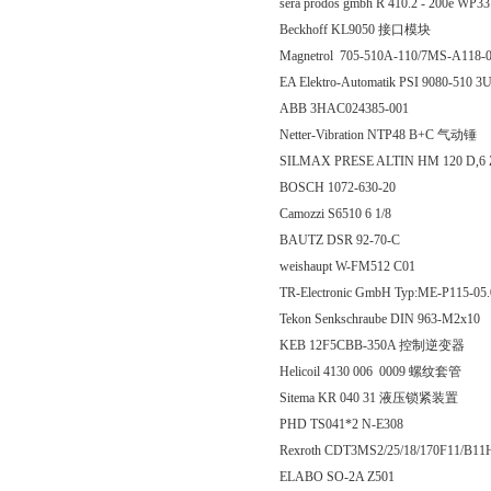
sera prodos gmbh R 410.2 - 200e WP3
Beckhoff KL9050 接口模块
Magnetrol 705-510A-110/7MS-A118-056 
EA Elektro-Automatik PSI 9080-510
ABB 3HAC024385-001
Netter-Vibration NTP48 B+C 气动锤
SILMAX PRESE ALTIN HM 120 D,6 
BOSCH 1072-630-20
Camozzi S6510 6 1/8
BAUTZ DSR 92-70-C
weishaupt W-FM512 C01
TR-Electronic GmbH Typ:ME-P115-05.
Tekon Senkschraube DIN 963-M2x10
KEB 12F5CBB-350A 控制逆变器
Helicoil 4130 006 0009 螺纹套管
Sitema KR 040 31 液压锁紧装置
PHD TS041*2 N-E308
Rexroth CDT3MS2/25/18/170F11/
ELABO SO-2A Z501