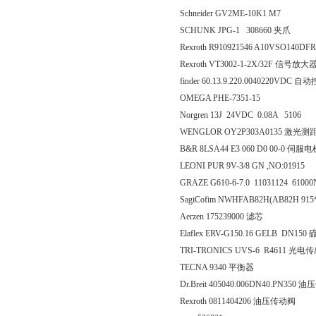
Schneider GV2ME-10K1 M7
SCHUNK JPG-1 308660 夹爪
Rexroth R910921546 A10VSO140D
Rexroth VT3002-1-2X/32F 信号放大
finder 60.13.9.220.0040220VDC 
OMEGA PHE-7351-15
Norgren 13J 24VDC 0.08A 5106
WENGLOR OY2P303A0135 激光
B&R 8LSA44 E3 060 D0 00-0 伺服
LEONI PUR 9V-3/8 GN ,NO:01915
GRAZE G610-6-7.0 11031124 61000N 
SagiCofim NWHFAB82H(AB82H 915
Aerzen 175239000 滤芯
Elaflex ERV-G150.16 GELB D
TRI-TRONICS UVS-6 R4611 光电
TECNA 9340 平衡器
Dr.Breit 405040.006DN40.PN350
Rexroth 0811404206 油压传动阀