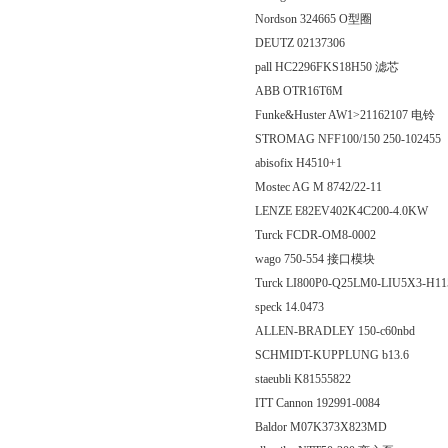
Nordson 324665 O型圈
DEUTZ 02137306
pall HC2296FKS18H50 滤芯
ABB OTR16T6M
Funke&Huster AW1>21162107 电铃
STROMAG NFF100/150 250-102455
abisofix H4510+1
Mostec AG M 8742/22-11
LENZE E82EV402K4C200-4.0KW
Turck FCDR-OM8-0002
wago 750-554 接口模块
Turck LI800P0-Q25LM0-LIU5X3-
speck 14.0473
ALLEN-BRADLEY 150-c60nbd
SCHMIDT-KUPPLUNG b13.6
staeubli K81555822
ITT Cannon 192991-0084
Baldor M07K373X823MD