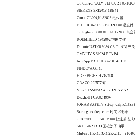
Oil Control VALV-VEI-8A-2T-06.18
SIEMENS 3RT2018-1BB41
Conec GL200,Nr.82028 电位器
E+H TR10-AJA1CESD2C000 温度计
Ortlinghaus 8600-016-14-122000 离
ROEMHELD 1942002 辅助支撑
Di-soric UST 08 V 80 G3-T4 接近开关
GMN HY S 61924 E TA P4
InterApp B3 0050.33-2BE.4GT.TS
FINDEVA GT-13
HOERBIGER HV07490
GRACO 202577 泵
VEGA PSSR68XXEGD2HAMAX
Beckhoff FC9002 模块
JOKAB SAFETY Safety realy;K1;J
Sterling see the picture 时间继电器
GROMELLE LA0705100 快速插拔
SKF 320/28 X/Q 圆锥滚子轴承
Mubea 31.5X16.3X1.25X2.15 （104