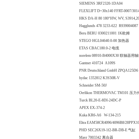
SIEMENS 3RF2320-1DA04
FLEXLIFT D=30x140 FFRT-0007/3
HKS DA-H 80 180°HW, WV, S3914
Hagglunds 478 3233-622 R939004087
Beru BERU 0300211001 1K欧姆
STEGO HGL04640.0-00 加热器
ETAS CBAC180.0-2 电缆
norelem 08910-B4000X30 联轴器用
Gantner 410724 A109S
PNR Deutschland GmbH ZPQA125D6
hydac 1352812 K3S50R-V
Schneider SM-50J
Oerlikon THERMOVAC TM101 压
Turck BL20-E-8DI-24DC-P
APEX EX-374-2
Kuka KR6-A6 W-134-215
Eltra EAM58CR4096/4096B8/28P
PHD SEC26X19-1f2-BR-DB-E 气缸
Mayr 7003342 离合器