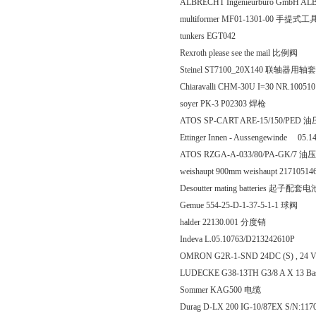
ALBRECHT Ingenieurbüro GmbH ALBREC
multiformer MF01-1301-00 手提式工
tunkers EGT042
Rexroth please see the mail 比例阀
Steinel ST7100_20X140 联轴器用轴套
Chiaravalli CHM-30U I=30 NR.10051
soyer PK-3 P02303 焊枪
ATOS SP-CART ARE-15/150/PED
Ettinger Innen - Aussengewinde 05.1
ATOS RZGA-A-033/80/PA-GK/7
weishaupt 900mm weishaupt 21710514
Desoutter mating batteries 起子配套电
Gemue 554-25-D-1-37-5-1-1 球阀
halder 22130.001 分度销
Indeva L.05.10763/D213242610P
OMRON G2R-1-SND 24DC (S) , 24
LUDECKE G38-13TH G3/8 A X 13 Bas
Sommer KAG500 电缆
Durag D-LX 200 IG-10/87EX S/N:1170