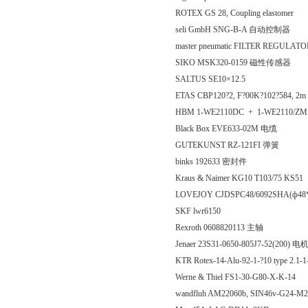
ROTEX GS 28, Coupling elastomer
seli GmbH SNG-B-A 自动控制器
master pneumatic FILTER REGULAT
SIKO MSK320-0159 磁性传感器
SALTUS SE10×12.5
ETAS CBP120?2, F?00K?102?584, 2m
HBM 1-WE2110DC + 1-WE2110/Z
Black Box EVE633-02M 电缆
GUTEKUNST RZ-121FI 弹簧
binks 192633 密封件
Kraus & Naimer KG10 T103/75 KS51
LOVEJOY CJDSPC48/6092SHA(ф48
SKF lwr6150
Rexroth 0608820113 主轴
Jenaer 23S31-0650-805J7-52(200) 电
KTR Rotex-14-Alu-92-1-?10 type 2.1-
Werne & Thiel FS1-30-G80-X-K-14
wandfluh AM22060b, SIN46v-G24-M20 +