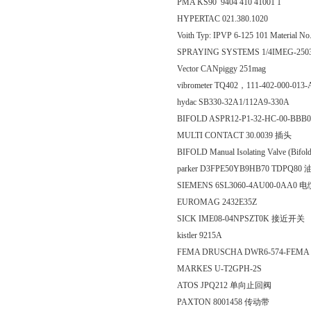
PMA KS90 9404 410 41001 1
HYPERTAC 021.380.1020
Voith Typ: IPVP 6-125 101 Material
SPRAYING SYSTEMS 1/4IMEG-2503
Vector CANpiggy 251mag
vibrometer TQ402，111-402-000-013
hydac SB330-32A1/112A9-330A
BIFOLD ASPR12-P1-32-HC-00-BBB
MULTI CONTACT 30.0039 插头
BIFOLD Manual Isolating Valve (Bif
parker D3FPE50YB9HB70 TDPQ8
SIEMENS 6SL3060-4AU00-0AA0 
EUROMAG 2432E35Z
SICK IME08-04NPSZT0K 接近开关
kistler 9215A
FEMA DRUSCHA DWR6-574-FEM
MARKES U-T2GPH-2S
ATOS JPQ212 单向止回阀
PAXTON 8001458 传动带