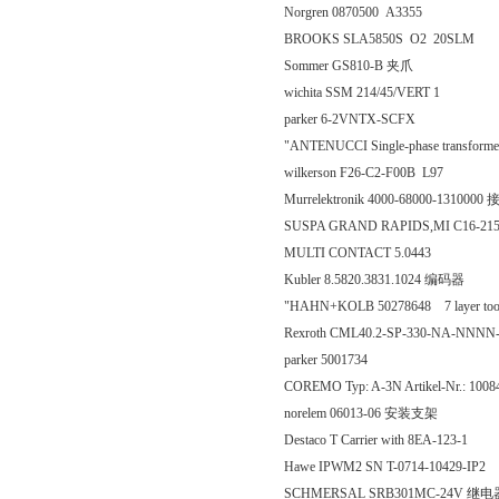
Norgren 0870500 A3355
BROOKS SLA5850S O2 20SLM
Sommer GS810-B 夹爪
wichita SSM 214/45/VERT 1
parker 6-2VNTX-SCFX
"ANTENUCCI Single-phase transform
wilkerson F26-C2-F00B L97
Murrelektronik 4000-68000-13100
SUSPA GRAND RAPIDS,MI C16-21
MULTI CONTACT 5.0443
Kubler 8.5820.3831.1024 编码器
"HAHN+KOLB 50278648 7 layer tool 
Rexroth CML40.2-SP-330-NA-NNN
parker 5001734
COREMO Typ: A-3N Artikel-Nr.: 1
norelem 06013-06 安装支架
Destaco T Carrier with 8EA-123-1
Hawe IPWM2 SN T-0714-10429-IP2
SCHMERSAL SRB301MC-24V 继电