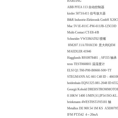
HARTING
ABB PFEA 113 自动控制器
kistler 5073A411 信号放大器
B&R Industrie-Elektronik GmbH X
Mac 5V1E-811C-PM-611JB-125COD
Multi-Contact CT-E8-4/B
Schneider VW33MAT02 喷嘴
HM207.11A/T018/230 意大利QEM
MAEDLER 41946
Hagglunds R910978481 ; SP355 轴承
testo TEST0608H1 温湿度计
ELSI Q1.T60-P00-B0660-S00+TT
STEGMANN AG 661 C48 ID：46610
heidenhain EQN1325.081-2048 ID:6
Georgii Kobold DREHSTROMMOTOR 
0.18KW 1400 1/MIN;S1;IP54 ISO-KL
brinkmann 4WEST0ST-F05181 轴
Metallux DE 969.54 1M KS A5E0079
IFM PT3542 4～20mA