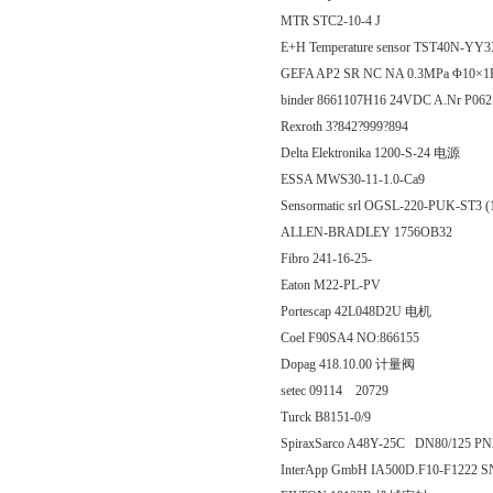
MTR STC2-10-4 J
E+H Temperature sensor TST40N-YY
GEFA AP2 SR NC NA 0.3MPa Φ10×
binder 8661107H16 24VDC A.Nr P
Rexroth 3?842?999?894
Delta Elektronika 1200-S-24 电源
ESSA MWS30-11-1.0-Ca9
Sensormatic srl OGSL-220-PUK-ST3 
ALLEN-BRADLEY 1756OB32
Fibro 241-16-25-
Eaton M22-PL-PV
Portescap 42L048D2U 电机
Coel F90SA4 NO:866155
Dopag 418.10.00 计量阀
setec 09114 20729
Turck B8151-0/9
SpiraxSarco A48Y-25C DN80/125 P
InterApp GmbH IA500D.F10-F1222 S