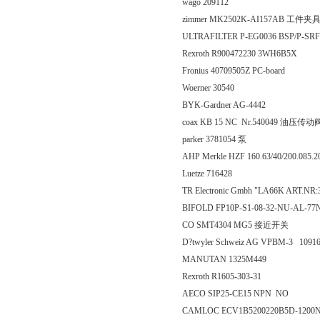
wago 209112
zimmer MK2502K-AI157AB 工件夹
ULTRAFILTER P-EG0036 BSP/P-SR
Rexroth R900472230 3WH6B5X
Fronius 40709505Z PC-board
Woerner 30540
BYK-Gardner AG-4442
coax KB 15 NC Nr.540049 油压传动
parker 3781054 泵
AHP Merkle HZF 160.63/40/200.085.
Luetze 716428
TR Electronic Gmbh "LA66K ART.NR:
BIFOLD FP10P-S1-08-32-NU-AL-77
CO SMT4304 MG5 接近开关
D?twyler Schweiz AG VPBM-3 10
MANUTAN 1325M449
Rexroth R1605-303-31
AECO SIP25-CE15 NPN NO
CAMLOC ECV1B5200220B5D-1200N