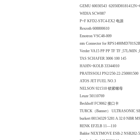
GEMU 60030543 62050D8181412N+C
WIDIA SCW087
P+F KFD2-STC4-EX2 电源
Rexroth 608800610
Emotron VSC48-009
mts Connector for RPS1400MD701S2B2
Verder VA15 PP PP TF TF ;57L/MIN ;
TAS SCHAFER 3006 100 145
HAHN+KOLB 33344010
PRATISSOLI PN2/250-22-250001500
ATOS JET FUEL NO.3
NELSON 921510 锁紧螺母
Leuze 50110769
Beckhoff FC9062 接口卡
TURCK（Banner） ULTRASONIC 
burkert 00134329 5281 A 32.0 NBR M
RENK EFZLB 11—110
Baldor NEXTMOVE ESB-2 NSB202-