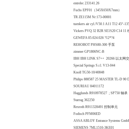
entrelec 233141.26
Fuchs EPF01（345X650X7mm）
TR ZE115M Nr:173-00001
tuenkers air cyl./V50.1 A11 T12 45
Vickers PVQ 32 B2R SE1S20 C14 1
GEWEFA 05.024.026 ?12*?4
REHOBOT PHS80-300 手泵
zimmer GP1806NC-B
IBH IBH LINK S7++ 20266 以太
Special Springs S.r.l. V13-044
Knoll TG50-10/40848
Philips 888587 25 MASTER TL-D 9
SOURIAU 84011172
Hagglunds R910978527 ; SP750 轴承
Starrag 362250
Rexroth R911328491 控制单元
Fodisch PFM06ED
ASSA ABLOY Entrance Systems Gmb
SIEMENS 7ML1510-3KE01