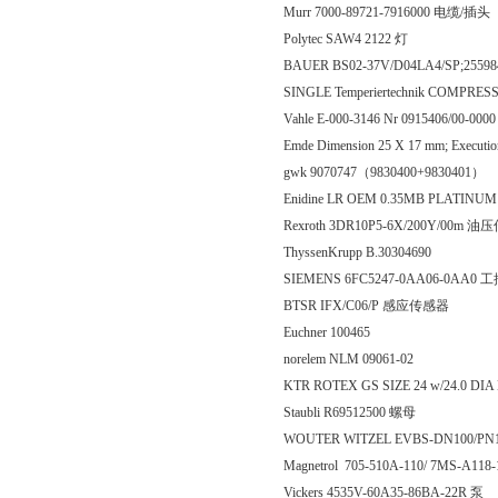
Murr 7000-89721-7916000 电缆/插头
Polytec SAW4 2122 灯
BAUER BS02-37V/D04LA4/SP;2559
SINGLE Temperiertechnik COMPRE
Vahle E-000-3146 Nr 0915406/00-000
Emde Dimension 25 X 17 mm; Execut
gwk 9070747（9830400+9830401）
Enidine LR OEM 0.35MB PLATINUM 
Rexroth 3DR10P5-6X/200Y/00m 
ThyssenKrupp B.30304690
SIEMENS 6FC5247-0AA06-0AA0
BTSR IFX/C06/P 感应传感器
Euchner 100465
norelem NLM 09061-02
KTR ROTEX GS SIZE 24 w/24.0 D
Staubli R69512500 螺母
WOUTER WITZEL EVBS-DN100/PN10/
Magnetrol 705-510A-110/ 7MS-A118
Vickers 4535V-60A35-86BA-22R 泵