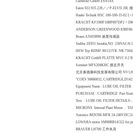
Luedecke GmbH ESN14A
Eaton 922.935.228／／P-ELVD 28L 
Haake Technik HSC 100-100-35-02 
KRACHT KF3/80F10BP007DP2 + D
ANDERSON GREENWOOD 83BF68-
Braun A5S05B90 速度传感器
Stubbe ZE951 bistabit,NO 230VAC/0
HEW Typ RDMF 90/121VR NR.7504
KRACHT GmbH PLATTE MVC 0.2 R 
Sommer MFS204KHC 接近开关
北京泰德康科技发展有限公司 NV12
"COES 50886832, CARTRIDGE,D142
Equipment Name : LUBE OIL FILTER 
PURCHASE : CARTRIDGE Part Number :
Text : LUBE OIL FILTER DETAILS
MICRONS Internal Plant Memo : T
Autonics BEN5M-MFR 24-240VDC/2
LOWARA motor SM90RB14/322 for p
BRAUER LH700 工件夹具