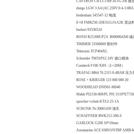
CAPTRON CHT3-156P-H/TG-SR 
dungs LGW 3 A4 (AC:250V:0.4-3.0B
heidenhain 545547-12 电缆
E+H FMR250-1DE1GGJAA2K 雷
burkert 93536524
ROSSI R21200UP2A R000064200 
TIMMER 53508069 密封件
Tektronix TCP404XL
Schneider TM5SPS2 24V 接口模块
Contitech F100 XHS（L=20M）
TRAFAG 8864.76.2315 0-4BAR 压
ROSE + KRIEGER 123 000 000 20
WOODHEAD DND01-M040
Mahle PI2130-069/PL PIS 3119*E771
sprecher+schuh KTA3-25-1A
SCHUNK Nr.30061439 顶爪
SCHAFFNER RWK212-500-S
GARLOCK G200 10*10mm
Auramarine ACE 038N3/NTBP AMB