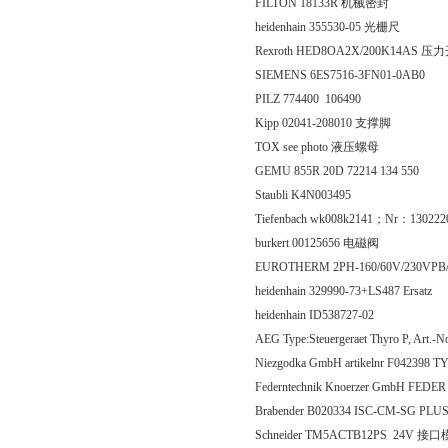
FILTON 18133R 机械密封
heidenhain 355530-05 光栅尺
Rexroth HED8OA2X/200K14AS 压
SIEMENS 6ES7516-3FN01-0AB0
PILZ 774400 106490
Kipp 02041-208010 支撑脚
TOX see photo 液压螺母
GEMU 855R 20D 72214 134 550
Staubli K4N003495
Tiefenbach wk008k2141；Nr：130
burkert 00125656 电磁阀
EUROTHERM 2PH-160/60V/230VPB/
heidenhain 329990-73+LS487 Ersatz
heidenhain ID538727-02
AEG Type:Steuergeraet Thyro P, Art.-
Niezgodka GmbH artikelnr F042398 
Federntechnik Knoerzer GmbH FEDER
Brabender B020334 ISC-CM-SG P
Schneider TM5ACTB12PS 24V 接