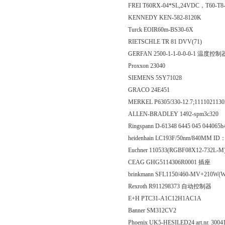
FREI T60RX-04*SL,24VDC，T60-T8
KENNEDY KEN-582-8120K
Turck EOIR60m-BS30-6X
RIETSCHLE TR 81 DVV(71)
GERFAN 2500-1-1-0-0-0-1 温度控制
Proxxon 23040
SIEMENS 5SY71028
GRACO 24E451
MERKEL P6305/330-12.7;11110211
ALLEN-BRADLEY 1492-spm3c320
Ringspann D-61348 6445 045 044065
heidenhain LC193F/50nm/840MM I
Euchner 110533(RGBF08X12-732L-M
CEAG GHG5114306R0001 插座
brinkmann SFL1150/460-MV+210
Rexroth R911298373 自动控制器
E+H PTC31-A1C12H1AC1A
Banner SM312CV2
Phoenix UK5-HESILED24 art.nr. 3004