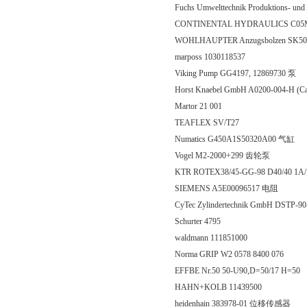
Fuchs Umwelttechnik Produktions- u
CONTINENTAL HYDRAULICS C05
WOHLHAUPTER Anzugsbolzen SK50 A
marposs 1030118537
Viking Pump GG4197, 12869730 泵
Horst Knaebel GmbH A0200-004-H
Martor 21 001
TEAFLEX SV/T27
Numatics G450A1S50320A00 气缸
Vogel M2-2000+299 齿轮泵
KTR ROTEX38/45-GG-98 D40/40 1
SIEMENS A5E00096517 电阻
CyTec Zylindertechnik GmbH DSTP-9
Schurter 4795
waldmann 111851000
Norma GRIP W2 0578 8400 076
EFFBE Nr.50 50-U90,D=50/17 H=50
HAHN+KOLB 11439500
heidenhain 383978-01 位移传感器