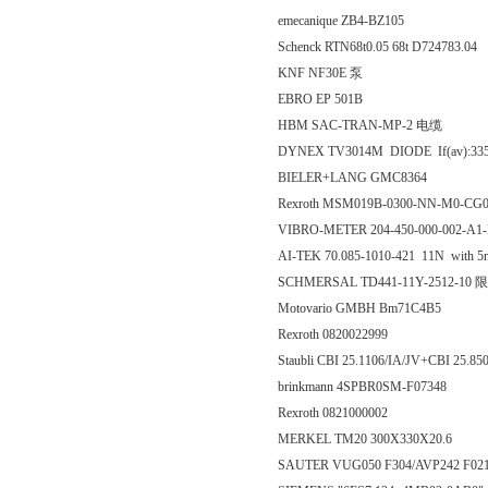
emecanique ZB4-BZ105
Schenck RTN68t0.05 68t D724783.04
KNF NF30E 泵
EBRO EP 501B
HBM SAC-TRAN-MP-2 电缆
DYNEX TV3014M DIODE If(av):3
BIELER+LANG GMC8364
Rexroth MSM019B-0300-NN-M0-CG
VIBRO-METER 204-450-000-002-A1-
AI-TEK 70.085-1010-421 11N with 5m
SCHMERSAL TD441-11Y-2512-1
Motovario GMBH Bm71C4B5
Rexroth 0820022999
Staubli CBI 25.1106/IA/JV+CBI
brinkmann 4SPBR0SM-F07348
Rexroth 0821000002
MERKEL TM20 300X330X20.6
SAUTER VUG050 F304/AVP242 F02