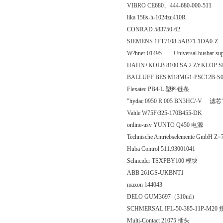
VIBRO CE680、444-680-000-511
lika 158s-h-1024zu410R
CONRAD 583750-62
SIEMENS 1FT7108-5AB71-1DA0-Z
W?hner 01495 Universal busbar sup
HAHN+KOLB 8100 SA 2 ZYKLOP 
BALLUFF BES M18MG1-PSC12B-S
Flexatec PB4-L 塑料链条
"hydac 0950 R 005 BN3HC/-V 滤芯
Vahle W75F/325-170B455-DK
online-usv YUNTO Q450 电源
Technische Antriebselemente GmbH 
Huba Control 511.93001041
Schneider TSXPBY100 模块
ABB 261GS-UKBNT1
maxon 144043
DELO GUM3697（310ml）
SCHMERSAL IFL-50-385-11P-M2
Multi-Contact 21075 插头