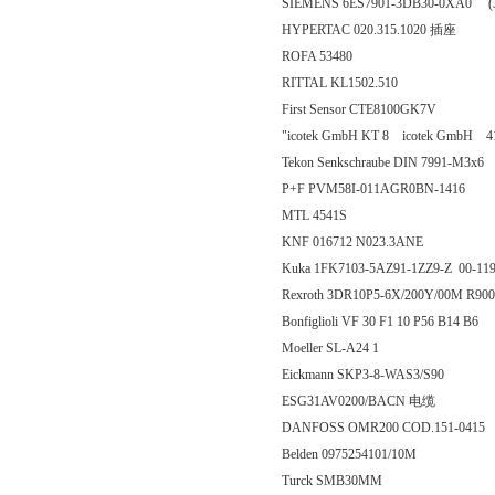
SIEMENS 6ES7901-3DB30-0XA0 (
HYPERTAC 020.315.1020 插座
ROFA 53480
RITTAL KL1502.510
First Sensor CTE8100GK7V
"icotek GmbH KT 8 icotek GmbH 41
Tekon Senkschraube DIN 7991-M3x6
P+F PVM58I-011AGR0BN-1416
MTL 4541S
KNF 016712 N023.3ANE
Kuka 1FK7103-5AZ91-1ZZ9-Z 00-11
Rexroth 3DR10P5-6X/200Y/00M R
Bonfiglioli VF 30 F1 10 P56 B14 B6
Moeller SL-A24 1
Eickmann SKP3-8-WAS3/S90
ESG31AV0200/BACN 电缆
DANFOSS OMR200 COD.151-0415
Belden 0975254101/10M
Turck SMB30MM