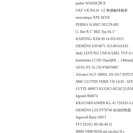
parker WS020CBFX
UKF UK70A16 1/2 角接触球轴承
emecanique XPE-M310
PERMA SI-0947-501278-001
G. Bee R 1" BEE Typ 84-1"
HARTING HAR.09 14 016 0313
SIEMENS 6AV6671-5CL00-0AX01
lindy LEITUNG USB KABEL TYP A/
heidenhain LC181/16μm||ML：140mm||
AFAG PS 32-150 #50076907
Advance AGT 1000JL SN:1017 INP
MBC GUTTIN SERIE 150 14/20 - SF
LUTZE 490073 KUGK5-M12(C)5-P
legrand 004674
KRAUS&NAIMER KG 41 T103/D-A1
SIEMENS LZS:PT78740 自动控制器
Ingersoll Rand 10071
FFT EDAG RF-08-40.21
HBM T40B-001R-mf-sm-du2-0-s