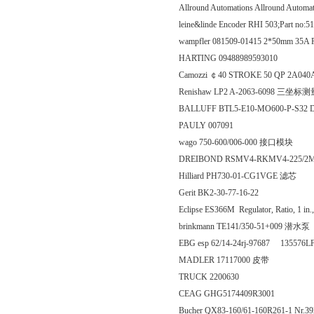
Allround Automations Allround Automa
leine&linde Encoder RHI 503;Part no
wampfler 081509-01415 2*50mm 35A PH
HARTING 09488989593010
Camozzi ￠40 STROKE 50 QP 2A040
Renishaw LP2 A-2063-6098 三
BALLUFF BTL5-E10-MO600-P-S32 
PAULY 007091
wago 750-600/006-000 接口模块
DREIBOND RSMV4-RKMV4-225/2
Hilliard PH730-01-CG1VGE 滤芯
Gerit BK2-30-77-16-22
Eclipse ES366M Regulator, Ratio, 1 i
brinkmann TE141/350-51+009 潜水泵
EBG esp 62/14-24rj-97687 135576L
MADLER 17117000 皮带
TRUCK 2200630
CEAG GHG5174409R3001
Bucher QX83-160/61-160R261-1 Nr