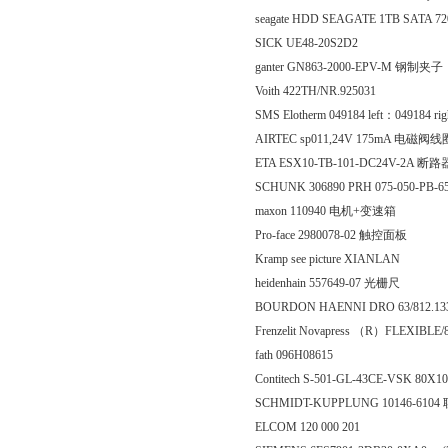
seagate HDD SEAGATE 1TB SATA 7
SICK UE48-20S2D2
ganter GN863-2000-EPV-M 钢制夹子
Voith 422TH/NR.925031
SMS Elotherm 049184 left：049184 ri
AIRTEC sp011,24V 175mA 电磁阀线
ETA ESX10-TB-101-DC24V-2A 断路
SCHUNK 306890 PRH 075-050-PB
maxon 110940 电机+变速箱
Pro-face 2980078-02 触控面板
Kramp see picture XIANLAN
heidenhain 557649-07 光栅尺
BOURDON HAENNI DRO 63/812.133/
Frenzelit Novapress （R）FLEXIBLE
fath 096H08615
Contitech S-501-GL-43CE-VSK 80X1
SCHMIDT-KUPPLUNG 10146-610
ELCOM 120 000 201