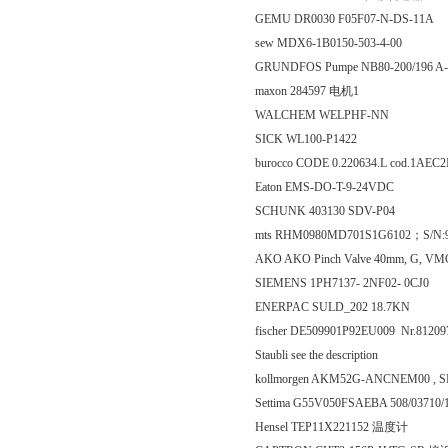
GEMU DR0030 F05F07-N-DS-11A
sew MDX6-1B0150-503-4-00
GRUNDFOS Pumpe NB80-200/196 A
maxon 284597 电机1
WALCHEM WELPHF-NN
SICK WL100-P1422
burocco CODE 0.220634.L cod.1AEC
Eaton EMS-DO-T-9-24VDC
SCHUNK 403130 SDV-P04
mts RHM0980MD701S1G6102；S/N
AKO AKO Pinch Valve 40mm, G, V
SIEMENS 1PH7137- 2NF02- 0CJ0
ENERPAC SULD_202 18.7KN
fischer DE509901P92EU009 Nr.81209
Staubli see the description
kollmorgen AKM52G-ANCNEM00 , S
Settima G55V050FSAEBA 508/03710/
Hensel TEP11X221152 温度计