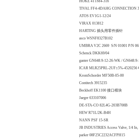
HOKE 4TTM4-316
TIVAL FF4-4DAHG CONNECTION 3/
ATOS EV1G1-12/24
VIRAX 013812
HARTING 插头用零件插针
asco WSNF8327B102
UMBRA V2C 2669 S/N 01001 P/N 0
Schenck DKK69/04
ganter GN648.9-12-26-WK / GN648.
ICAR MLR25PRL-2UF±5%-452025
KromSchorder MF50B-05-00
Contitech 3915235
Beckhoff EK1100 接口模块
Jaeger 633107006
DE-STA-CO 82L4G-203B708B
HEW R71L/2K-B4H
NANN PSF 15-SR
JB INDUSTRIES Access Valve, 1/4 I
parker 08F25C2232ACFPH15