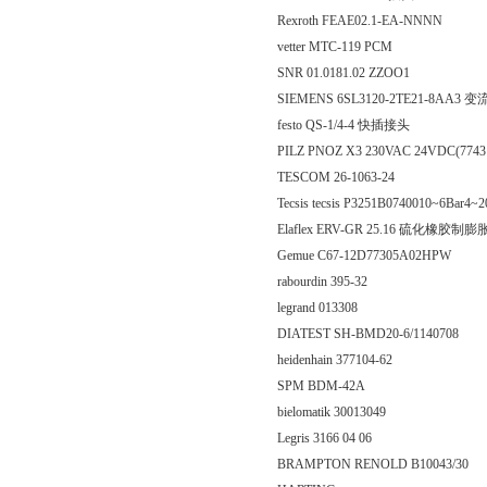
Rexroth FEAE02.1-EA-NNNN
vetter MTC-119 PCM
SNR 01.0181.02 ZZOO1
SIEMENS 6SL3120-2TE21-8AA3 
festo QS-1/4-4 快插接头
PILZ PNOZ X3 230VAC 24VDC(774
TESCOM 26-1063-24
Tecsis tecsis P3251B0740010~6Bar4
Elaflex ERV-GR 25.16 硫化橡胶制
Gemue C67-12D77305A02HPW
rabourdin 395-32
legrand 013308
DIATEST SH-BMD20-6/1140708
heidenhain 377104-62
SPM BDM-42A
bielomatik 30013049
Legris 3166 04 06
BRAMPTON RENOLD B10043/30