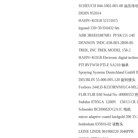
SCHEUCH 044-1002-001-08 油压传
DEHN 952014
HAHN+KOLB 52151015
legrand 150×50 010432 6m
ABB 3BSE018876R1 PFSK151-140
DENISON T6DC-038-003-2R00-B1
TREK, INC TREK MODEL 158-2
HAHN+KOLB Electronic digital inclin
PTI RVFW50 PTI-E SA210 轴承
Spraying Systems Deutschland GmbH
DEUBLIN 55-000-095-120 旋转接头
Foxboro 244LD-KI3J3RNNH1C4-M
FLIR FLIR E60 Serial No.:4900055
Stabilus 8795GA 1200N 150/13 C
Schneider BCH0602O12A1C 电机
mirror adaptive coated hardgold 206
heidenhain 635816-02 读数头
LEINE LINDE 861900220 2048PPR