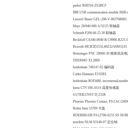
parker RHD16-ZS3BCF
IBR USB communication module IMB-us
Lenord+Bauer GEL-208-V-00376B0
Mayr 28/940.000.A/32/25 联轴器
Schmidt P200.66.25.30 联轴器
Beckhoff C6340-0040 & C9900-R221
Rexroth MCR3D255L40Z32A0M1L01
Heinzinger PNC 20000-30 精密高压
THERMO XL2800
heidenhain 749147-02 编码器
Cutler-Hammer E51DEL
heidenhain ROD480, incremental,numbe
kimo CTV100-AOA 温度传感器
GUTEKUNST D-232R
Phoenix Phoenix Contact, PS/1AC/2
Rohm Item 53709 卡盘
HOERBIGER PA12706-0233 S9 581R
norelem NLM 03140-07 定位销