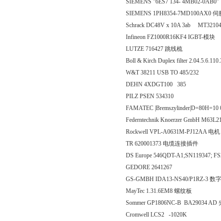
SIEMENS "6ES7 134- 4MB02-0AB0"
SIEMENS 1PH8354-7MD100AX0
Schrack DC48V x 10A 3ab MT3210
Infineon FZ1000R16KF4 IGBT-模块
LUTZE 716427 跳线梳
Boll & Kirch Duplex filter 2.04.5.6.1
W&T 38211 USB TO 485/232
DEHN 4XDGT100 385
PILZ PSEN 534310
FAMATEC |Bremszylinder|D=80H=10 
Federntechnik Knoerzer GmbH M63L
Rockwell VPL-A0631M-PJ12AA 电机
TR 620001373 电缆连接插件
DS Europe 546QDT-A1;SN119347; 
GEDORE 2641267
GS-GMBH IDA13-NS40/P1RZ-3 
MayTec 1.31.6EM8 螺纹板
Sommer GP1806NC-B BA29034 AD
Cromwell LCS2 -1020K