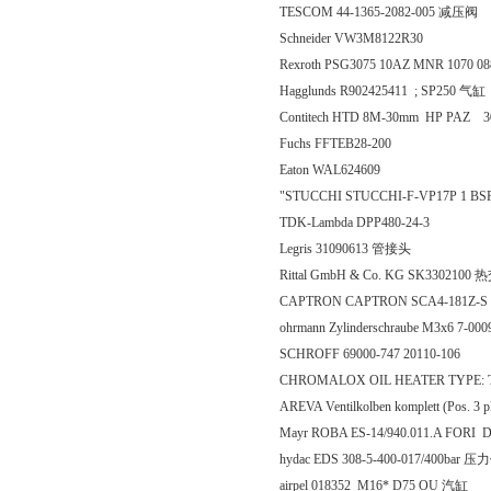
TESCOM 44-1365-2082-005 减压阀
Schneider VW3M8122R30
Rexroth PSG3075 10AZ MNR 1070 08
Hagglunds R902425411 ; SP250 气缸
Contitech HTD 8M-30mm HP PAZ 
Fuchs FFTEB28-200
Eaton WAL624609
"STUCCHI STUCCHI-F-VP17P 1 
TDK-Lambda DPP480-24-3
Legris 31090613 管接头
Rittal GmbH & Co. KG SK330210
CAPTRON CAPTRON SCA4-181Z
ohrmann Zylinderschraube M3x6 7-00
SCHROFF 69000-747 20110-106
CHROMALOX OIL HEATER TYPE: T
AREVA Ventilkolben komplett (Pos. 3
Mayr ROBA ES-14/940.011.A FORI
hydac EDS 308-5-400-017/400bar
airpel 018352 M16* D75 OU 汽缸