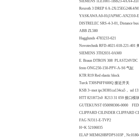
SIEMENS 1LE1001-1BB23-4AA4-Z
Rexroth 3 DREP 6 A-2X/25EG24K4/
YASKAWA A0-01(JAPMC-AN2310
DISTRELEC SRS-4-3-01, Distance bush,
ABB ZL580
Hagglunds 4783233-621
Novotechnik RFD-4021-618-221-
SIEMENS 3TH2031-0AM0
E. Braun DTRON 308 PLAST24VDC
festo ONG250-150-PPV-A-S6 气缸
KTR R19 Red elastic block
Turck T30SP6FF600Q 接近开关
KSB 3~mot ipc30381ca134ca5， ud 13
HTT 821H72s0 R213 31 059 接口模
GUTEKUNST 050098306-0000 FE
CLIPPARD CILINDER CLIPPARD C
FAG NJ311-E-TVP2
H+K 52106035
ELAP MEM620BPDPS103P , Nr.0180