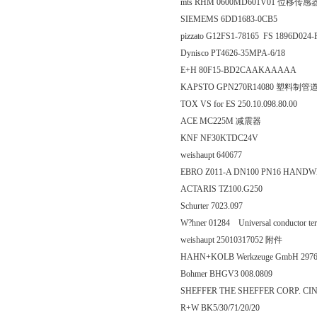
mts RHM 0600MD601V01 位移传感
SIEMEMS 6DD1683-0CB5
pizzato G12FS1-78165 FS 1896D024
Dynisco PT4626-35MPA-6/18
E+H 80F15-BD2CAAKAAAAA
KAPSTO GPN270R14080 塑料制
TOX VS for ES 250.10.098.80.00
ACE MC225M 减震器
KNF NF30KTDC24V
weishaupt 640677
EBRO Z011-A DN100 PN16 HAND
ACTARIS TZ100.G250
Schurter 7023.097
W?hner 01284 Universal conductor te
weishaupt 25010317052 附件
HAHN+KOLB Werkzeuge GmbH 297
Bohmer BHGV3 008.0809
SHEFFER THE SHEFFER CORP. C
R+W BK5/30/71/20/20