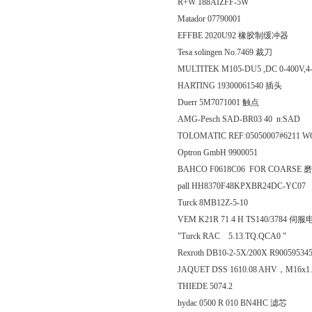
R+W 188AIZFF-5W
Matador 07790001
EFFBE 2020U92 橡胶制缓冲器
Tesa solingen No.7469 裁刀
MULTITEK M105-DU5 ,DC 0-400V,4-2
HARTING 19300061540 插头
Duerr 5M7071001 触点
AMG-Pesch SAD-BR03 40 n:SAD
TOLOMATIC REF:05050007#6211 W
Optron GmbH 9900051
BAHCO F0618C06 FOR COARSE 
pall HH8370F48KPXBR24DC-YC07
Turck 8MB12Z-5-10
VEM K21R 71 4 H TS140/3784 伺
"Turck RAC 5.13.TQ.QCA0 "
Rexroth DB10-2-5X/200X R90059534
JAQUET DSS 1610.08 AHV，M16x1
THIEDE 5074.2
hydac 0500 R 010 BN4HC 滤芯