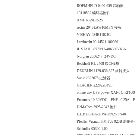
ROEMHELD 0460-659 联轴器
10118532 编码器附件
AMF 6829BR-25
rectus 204SLAW10MPN 接头
VISHAY 534B1102JC
Lambrecht 00.14521.100080
R. STAHL 8579/12-406380V63A
Norgren 2636247 24VDC
Beckhoff KL 2408 接口模块
DEUBLIN 1129-036-327 旋转接头
Vahle 2822675 过滤器
GLACIER 222822BP25
online-usv UPS power XANTO RT
Pneumax 10-30VDC PNP 0.25A
HeMaTech 3925-2042 附件
E.L.B EE-1-fach VA-DN25 PN40
Pfeiffer Vacuum PM P03 923B 涡
Schindler 05300.1.05