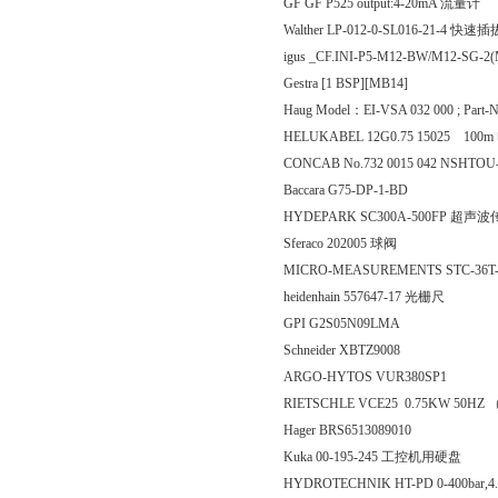
GF GF P525 output:4-20mA 流量计
Walther LP-012-0-SL016-21-4 
igus _CF.INI-P5-M12-BW/M12-SG-
Gestra [1 BSP][MB14]
Haug Model：EI-VSA 032 000 ; Part-N
HELUKABEL 12G0.75 15025 100
CONCAB No.732 0015 042 NSHTOU-
Baccara G75-DP-1-BD
HYDEPARK SC300A-500FP 超声
Sferaco 202005 球阀
MICRO-MEASUREMENTS STC-36T
heidenhain 557647-17 光栅尺
GPI G2S05N09LMA
Schneider XBTZ9008
ARGO-HYTOS VUR380SP1
RIETSCHLE VCE25 0.75KW 50HZ （
Hager BRS6513089010
Kuka 00-195-245 工控机用硬盘
HYDROTECHNIK HT-PD 0-400bar,4..