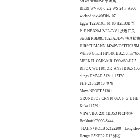
parker 9F800SF 节流阀
BIERI WV700-6-2/2-WS-24-P-A900
wieland snv 4063kl-107
Egger T225610;T 61-80 H2LB3B 泵
P+F NBB20-L2-E2-C-V1 接近开关
Staubli RBE08.7102/IA/JE/W 
HIRSCHMANN J424PVCSTJT03.5M
WEISS GmbH HP140TBB,270mm*65mm
MERKEL OMK-MR D90-d69-H7.7（
RIFOX WU1101-ZR ANSI B16.5 150
dungs DMV-D 512/11 15T60
FHF 215 320 13 电笛
Moxa NPORT 5130 1
GRUNDFOS CRN10-06A-P-G-E-HE
Kuka 117391
VIPA VIPA-231-1BD53 接口模块
Beckhoff C9900-S444
"HAHN+KOLB 52122200 Long sleeve h
Hengst E5KFR2 D12 滤芯