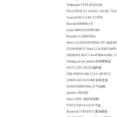
Willbrandt TYPE 48 DN200
PILZ PNOZ X3 110VAC 24VDC 77
Scanwill HC2-4-B1-V1TON
Rexroth R900961147
hydac 0660 R 010 BN3HC
Rexroth LC16B05D6x/
Hawe GAAX035F20D44 24V 油压
FLOWSERVE 510si-15-W2DEE-00
SIEMENS 6ES7-134-4FB00-0AB0 / 2
Sterling see the picture 时间继电器
OGS71 DN 1024 R 编码器
GRUNDFOS MG71A2-14FT85-C
LINOS G02 6523 000 安装支架
ESAB 0560951064_D 气动阀
phoniex 2864286
Hawe LB3C 油压传动阀
IVECO QN1A12A10 气缸
Rockwell 1756-EN2T 通讯模块