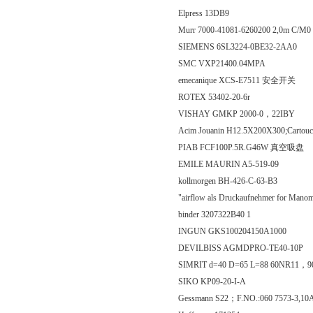
Elpress 13DB9
Murr 7000-41081-6260200 2,0m C
SIEMENS 6SL3224-0BE32-2AA0
SMC VXP21400.04MPA
emecanique XCS-E7511 安全开关
ROTEX 53402-20-6r
VISHAY GMKP 2000-0，22IBY
Acim Jouanin H12.5X200X300;Cartou
PIAB FCF100P.5R.G46W 真空吸盘
EMILE MAURIN A5-519-09
kollmorgen BH-426-C-63-B3
"airflow als Druckaufnehmer for Mano
binder 3207322B40 1
INGUN GKS100204150A1000
DEVILBISS AGMDPRO-TE40-10P
SIMRIT d=40 D=65 L=88 60NR11，9
SIKO KP09-20-I-A
Gessmann S22；F.NO.:060 7573-3,10