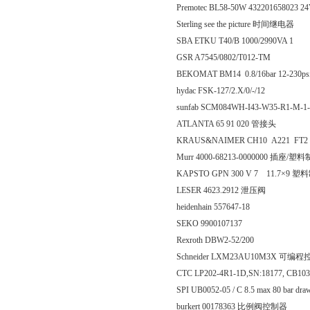
Premotec BL58-50W 432201658023 2
Sterling see the picture 时间继电器
SBA ETKU T40/B 1000/2990VA 1
GSR A7545/0802/T012-TM
BEKOMAT BM14 0.8/16bar 12-230ps
hydac FSK-127/2.X/0/-/12
sunfab SCM084WH-I43-W35-R1-M-1
ATLANTA 65 91 020 管接头
KRAUS&NAIMER CH10 A221 FT2
Murr 4000-68213-0000000 插座/塑
KAPSTO GPN 300 V 7 11.7×9
LESER 4623.2912 泄压阀
heidenhain 557647-18
SEKO 9900107137
Rexroth DBW2-52/200
Schneider LXM23AU10M3X 可编
CTC LP202-4R1-1D,SN:18177, CB1
SPI UB0052-05 / C 8.5 max 80 bar d
burkert 00178363 比例阀控制器