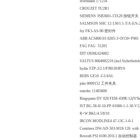
Hoffmann 171254
CROUZET TU2R1
SIEMENS 3SB3601-1TA20 按钮开关
SALMSON SHC 12-136/1.1-T/A-E/S
fey FK3-AS-90 密封件
ABB ACS800-01-0205-3+D150+P9
FAG FAG 51205
DIT O830L624002
SALTUS 8604002216 (incl.Sicherh
hydac FZP-2/2.1/P/80/20/RV6
REBS GE10 -G1/4AL
joke 0009152 工件夹具
entrelec 11483600
Ringspann DV 020 FEM-430R-12(N?he
IST BG-58-H-10-PP-01000-1-1-30-
R+W BKL/4.5/8/10
IRCON MODLINE4 47-13C-1-0-1
Contrinex DW-AD-503-M18-126 with 
Rexroth PSI 6100.201L1 自动控制器