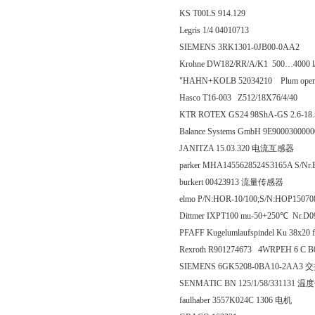
KS T00LS 914.129
Legris 1/4 04010713
SIEMENS 3RK1301-0JB00-0AA2
Krohne DW182/RR/A/K1 500…4000 l/
"HAHN+KOLB 52034210 Plum openin
Hasco T16-003 Z512/18X76/4/40
KTR ROTEX GS24 98ShA-GS 2.6-18.5
Balance Systems GmbH 9E900030000
JANITZA 15.03.320 电流互感器
parker MHA1455628524S3165A S/Nr.B
burkert 00423913 流量传感器
elmo P/N:HOR-10/100;S/N:HOP1507
Dittmer IXPT100 mu-50+250℃ Nr.D0
PFAFF Kugelumlaufspindel Ku 38x2
Rexroth R901274673 4WRPEH 6 C
SIEMENS 6GK5208-0BA10-2AA3
SENMATIC BN 125/1/58/331131
faulhaber 3557K024C 1306 电机