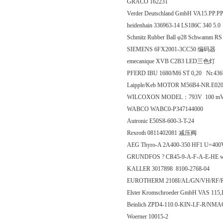
GRACO 162231
Verder Deutschland GmbH VA15.PP.PP
heidenhain 336963-14 LS186C 340 5.0
Schmitz Rubber Ball φ28 Schwam
SIEMENS 6FX2001-3CC50 编码器
emecanique XVB C2B3 LED三色灯
PFERD IBU 1680/M6 ST 0,20 Nr.43
Laipple/Keb MOTOR M56B4-NR.E02
WILCOXON MODEL：793V 100 mV/in/se
WABCO WABC0-P347144000
Autronic E50S8-600-3-T-24
Rexroth 0811402081 减压阀
AEG Thyro-A 2A400-350 HF1 U=
GRUNDFOS ? CR45-9-A-F-A-E-HE wi
KALLER 3017898 8100-2768-04
EUROTHERM 2108I/AL/GN/VH/RF/R
Elster Kromschroeder GmbH VAS 115
Beinlich ZPD4-110.0-KIN-LF-R/NMA
Woerner 10015-2