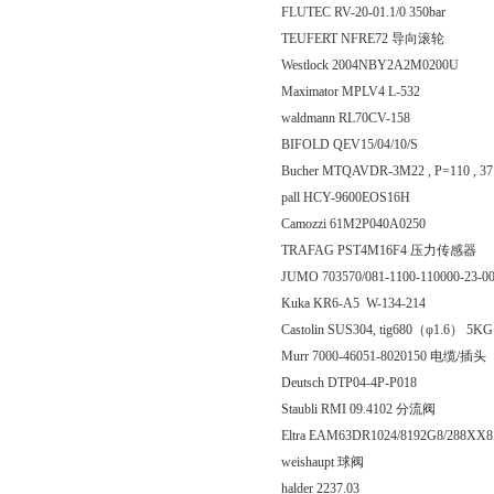
FLUTEC RV-20-01.1/0 350bar
TEUFERT NFRE72 导向滚轮
Westlock 2004NBY2A2M0200U
Maximator MPLV4 L-532
waldmann RL70CV-158
BIFOLD QEV15/04/10/S
Bucher MTQAVDR-3M22 , P=110 ,
pall HCY-9600EOS16H
Camozzi 61M2P040A0250
TRAFAG PST4M16F4 压力传感器
JUMO 703570/081-1100-110000-23-
Kuka KR6-A5 W-134-214
Castolin SUS304, tig680（φ1.6） 5K
Murr 7000-46051-8020150 电缆/插头
Deutsch DTP04-4P-P018
Staubli RMI 09.4102 分流阀
Eltra EAM63DR1024/8192G8/288X
weishaupt 球阀
halder 2237.03