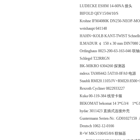
LUDECKE ESHM 14-60NA 接头
BIFOLD QEV15/04/10/S
Krohne IFM4080K DN250-NEOP-MO 
weishaupt 641148
HAHN+KOLB KANT-TWIST Schnellsp
ILMADUR ￠ 150 x 30 mm DIN7080
Ortlinghaus 0023-200-63-163-046 联
Schlegel T22RRGN
BK-MIKRO 6304260 探测器
mdexx TAM6442-5AT10-0FA0 电源
Staubli RMI20.1105/JV+RMI20.850
Rexroth Cycliner 0822933227
Kuka 00-119-384 线管卡箍
BEKOMAT bekomat 14 3*G3/4 1*G1
hydac 3011423 直插式连接外壳
Guntermann Serien-Nr.: GD01027159 A
Deutsch 1062-12-0166
R+W MK5/100/65/8/6 联轴器