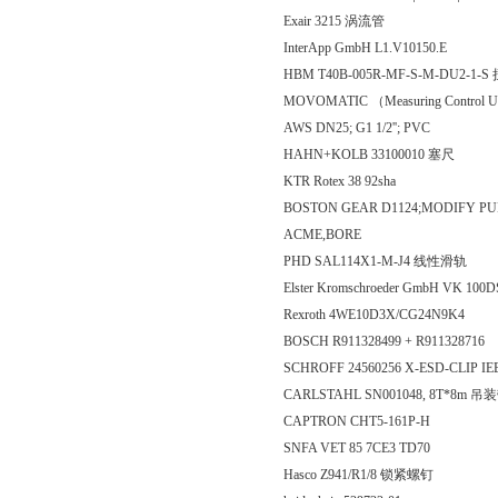
Exair 3215 涡流管
InterApp GmbH L1.V10150.E
HBM T40B-005R-MF-S-M-DU2-1
MOVOMATIC （Measuring Control Uni
AWS DN25; G1 1/2''; PVC
HAHN+KOLB 33100010 塞尺
KTR Rotex 38 92sha
BOSTON GEAR D1124;MODIFY PURCH
ACME,BORE
PHD SAL114X1-M-J4 线性滑轨
Elster Kromschroeder GmbH VK 100
Rexroth 4WE10D3X/CG24N9K4
BOSCH R911328499 + R911328716
SCHROFF 24560256 X-ESD-CLIP I
CARLSTAHL SN001048, 8T*8m 吊
CAPTRON CHT5-161P-H
SNFA VET 85 7CE3 TD70
Hasco Z941/R1/8 锁紧螺钉