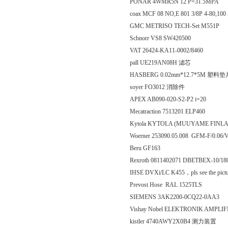
PONAR 4WMR5N 12 P=31.5MPA
coax MCF 08 NO,E 801 3/8P 4-80,
GMC METRISO TECH-Set M551P
Schnorr VS8 SW420500
VAT 26424-KA11-0002/8460
pall UE219AN08H 滤芯
HASBERG 0.02mm*12.7*5M 塑料垫
soyer FO3012 消除件
APEX AB090-020-S2-P2 i=20
Mecatraction 7513201 ELP460
Kytola KYTOLA (MUUYAME FIN
Woerner 253090.05.008 GFM-F/0.0
Beru GF163
Rexroth 0811402071 DBETBEX-10
IHSE DVXi/LC K455，pls see the pict
Prevost Hose RAL 1525TLS
SIEMENS 3AK2200-0CQ22-0AA3
Vishay Nobel ELEKTRONIK AMPLI
kistler 4740AWY2X0B4 测力装置