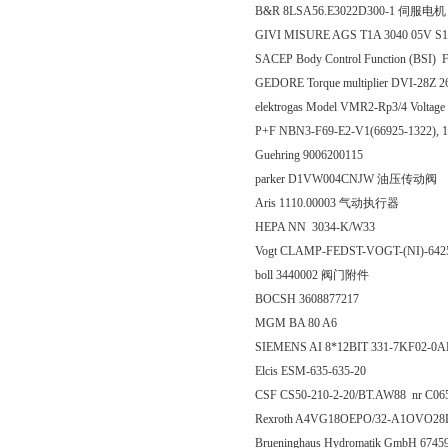
B&R 8LSA56.E3022D300-1 伺服电机
GIVI MISURE AGS T1A 3040 
SACEP Body Control Function (BSI)
GEDORE Torque multiplier DVI-28Z 
elektrogas Model VMR2-Rp3/4 Volta
P+F NBN3-F69-E2-V1(66925-1322), 
Guehring 9006200115
parker D1VW004CNJW 油压传动阀
Aris 1110.00003 气动执行器
HEPA NN 3034-K/W33
Vogt CLAMP-FEDST-VOGT-(NI)-6
boll 3440002 阀门附件
BOCSH 3608877217
MGM BA 80 A6
SIEMENS AI 8*12BIT 331-7KF02-0
Elcis ESM-635-635-20
CSF CS50-210-2-20/BT.AW88 nr C0
Rexroth A4VG18OEPO/32-A1OVO28
Brueninghaus Hydromatik GmbH 674