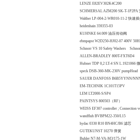
LENZE E82EV302K4C200
SCHMERSAL AZM200 SK-T-1P2P
Walther LP-004-2-WR010-11-2
heidenhain 359355-03
KUHNKE 64.009 油压传动阀
ebmpapst W2D250-HJ02-07 400V 50
Schnorr VS 10 Safety Washers Schno
ALLEN-BRADLEY 800T-FXT6D4
Hubner TDP 0,2 LT-4 SN L.192106
speck DSB-360-MK-230V pumpHead
SAUER DANFOSS B6B5YYNN/N
EM-TECHNIK 1C101T15PV
LEM LT2000-S/SP4
PAINTSYS 800503（RF）
WEISS EF307 controller ; Connection 
wandfluh BVBPM22-350/L15
hydac 0330 R10 BN4HC/B6 滤芯
GUTEKUNST 10270 弹簧
Buhler N7-M-VA-M3/175-1W