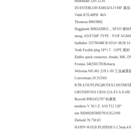
heidenhain 529722-01
DUESTERLOH KM63ZA1VMF 液
Vahle KTL40PH 40A
Thomson 89019002
Hagglunds R902428831 ; SP355 密
moog -631F550F TYPE：P15F AG
faulhaber 3557K048CR 0314+38/28 1
Voith Fusible plug 18*1.5 110℃ 密封
Elaflex quick connector, female, MK,
Fronius 3403501781Robacta
Weforma WE-M1.25X1-1H 工业减震
Converteam 29.353561
KTR |COUPLING|ROTEX110STMI
GRUNDFOSS CR10-22A-FJ-A-E-HE 
Rexroth R902452707 柱塞泵
tuenkers V 50.1 Z A10 T12 120°
mts RHM0285MD701S2G2100
Diebold 76.750.63
HAHN+KOLB |PLIERS|0.5-2.5mm,4.