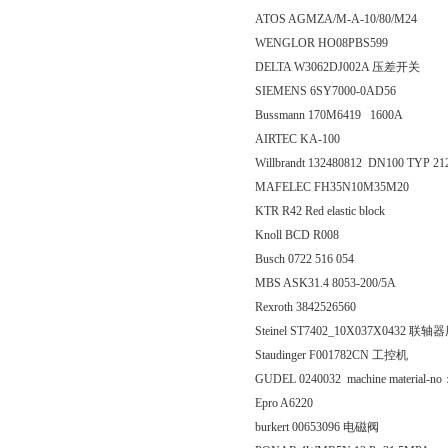
ATOS AGMZA/M-A-10/80/M24
WENGLOR HO08PBS599
DELTA W3062DJ002A 压差开关
SIEMENS 6SY7000-0AD56
Bussmann 170M6419 1600A
AIRTEC KA-100
Willbrandt 132480812 DN100 TY
MAFELEC FH35N10M35M20
KTR R42 Red elastic block
Knoll BCD R008
Busch 0722 516 054
MBS ASK31.4 8053-200/5A
Rexroth 3842526560
Steinel ST7402_10X037X0432 联
Staudinger F001782CN 工控机
GUDEL 0240032 machine material-no
Epro A6220
burkert 00653096 电磁阀