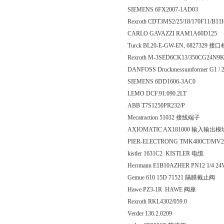
SIEMENS 6FX2007-1AD03
Rexroth CDT3MS2/25/18/170F11/
CARLO GAVAZZI RAM1A60D125
Turck BL20-E-GW-EN, 6827329 接
Rexroth M-3SED6CK13/350CG24
DANFOSS Druckmessumformer G1 /
SIEMENS 6DD1606‐3AC0
LEMO DCF.91.090.2LT
ABB T7S1250PR232/P
Mecatraction 51032 接线端子
AXIOMATIC AX181000 输入输出模
PIER-ELECTRONG TMK480CT/MV
kistler 1631C2 KISTLER 电缆
Herrmann E1B10AZHER PN12 1/4
Gemue 610 15D 71521 隔膜截止阀
Hawe PZ3-1R HAWE 阀座
Rexroth RKL4302/059.0
Verder 136.2.0209