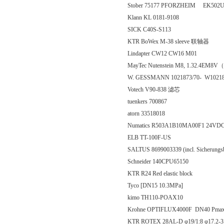
Stober 75177 PFORZHEIM EK502U
Klann KL 0181-9108
SICK C40S-S113
KTR BoWex M-38 sleeve 联轴器
Lindapter CW12 CW16 M01
MayTec Nutenstein M8, 1.32.4EM8
W. GESSMANN 1021873/70- W10218
Votech V90-838 滤芯
tuenkers 700867
atorn 33518018
Numatics R503A1B10MA00F1 24V
ELB TT-100F-US
SALTUS 8699003339 (incl. Sicher
Schneider 140CPU65150
KTR R24 Red elastic block
Tyco [DN15 10.3MPa]
kimo TH110-POAX10
Krohne OPTIFLUX4000F DN40 Pmax
KTR ROTEX 28AL-D φ19/1:8 φ17.2-3