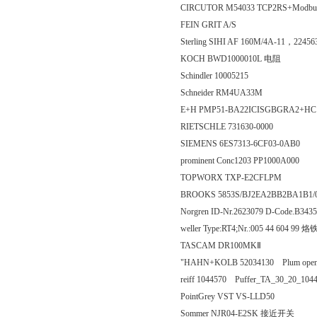
CIRCUTOR M54033 TCP2RS+Modbus
FEIN GRIT A/S
Sterling SIHI AF 160M/4A-11，224563
KOCH BWD1000010L 电阻
Schindler 10005215
Schneider RM4UA33M
E+H PMP51-BA22ICISGBGRA2+H
RIETSCHLE 731630-0000
SIEMENS 6ES7313-6CF03-0AB0
prominent Conc1203 PP1000A000
TOPWORX TXP-E2CFLPM
BROOKS 5853S/BJ2EA2BB2BA1B1/0
Norgren ID-Nr.2623079 D-Code.B343
weller Type:RT4;Nr.:005 44 604 99 
TASCAM DR100MKⅡ
"HAHN+KOLB 52034130 Plum openin
reiff 1044570 Puffer_TA_30_20_104
PointGrey VST VS-LLD50
Sommer NJR04-E2SK 接近开关