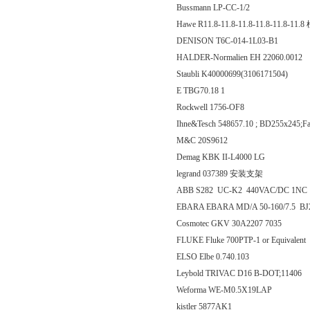
Bussmann LP-CC-1/2
Hawe R11.8-11.8-11.8-11.8-11.8-11
DENISON T6C-014-1L03-B1
HALDER-Normalien EH 22060.0012
Staubli K40000699(3106171504)
E TBG70.18 1
Rockwell 1756-OF8
Ihne&Tesch 548657.10 ; BD255x245;Fa
M&C 20S9612
Demag KBK II-L4000 LG
legrand 037389 安装支架
ABB S282 UC-K2 440VAC/DC 1NC
EBARA EBARA MD/A 50-160/7.5 BJ
Cosmotec GKV 30A2207 7035
FLUKE Fluke 700PTP-1 or Equivalent
ELSO Elbe 0.740.103
Leybold TRIVAC D16 B-DOT;11406
Weforma WE-M0.5X19LAP
kistler 5877AK1