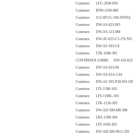
Contrinex LFG-2030-050
Contrinex RTM-2160-000
Contrinex S12-4FUG-100-NNNQ
Contrinex DW-AS-623-M5
Contrinex DW-AS-523-M8
Contrinex DW-AV-623-C5-276 NO.3
Contrinex DW-AS-503-C8
Contrinex LTK-1040-301
CONTRINEX GMBH DW-AD-623-
Contrinex DW-AS-623-04
Contrinex DW-AS-63A-C44
Contrinex DW-AS-503-P20,NO:320
Contrinex LTS-1180-103
Contrinex LTS-1180L-103
Contrinex LTK-1120-303
Contrinex DW-AD-509-M8-390
Contrinex LRS-1180-304
Contrinex LTS-1050-303
Contrinex DW-AD-509-M12-320