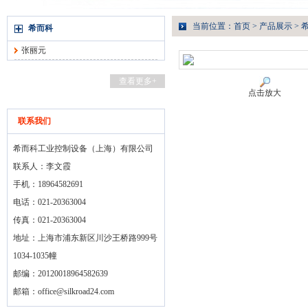
当前位置：
首页
>
产品展示
>
希而科
张丽元
查看更多+
点击放大
联系我们
希而科工业控制设备（上海）有限公司
联系人：李文霞
手机：18964582691
电话：021-20363004
传真：021-20363004
地址：上海市浦东新区川沙王桥路999号
1034-1035幢
邮编：20120018964582639
邮箱：
office@silkroad24.com