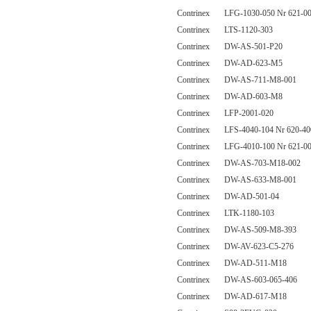
Contrinex LFG-1030-050 Nr 621-00
Contrinex LTS-1120-303
Contrinex DW-AS-501-P20
Contrinex DW-AD-623-M5
Contrinex DW-AS-711-M8-001
Contrinex DW-AD-603-M8
Contrinex LFP-2001-020
Contrinex LFS-4040-104 Nr 620-40
Contrinex LFG-4010-100 Nr 621-00
Contrinex DW-AS-703-M18-002
Contrinex DW-AS-633-M8-001
Contrinex DW-AD-501-04
Contrinex LTK-1180-103
Contrinex DW-AS-509-M8-393
Contrinex DW-AV-623-C5-276
Contrinex DW-AD-511-M18
Contrinex DW-AS-603-065-406
Contrinex DW-AD-617-M18