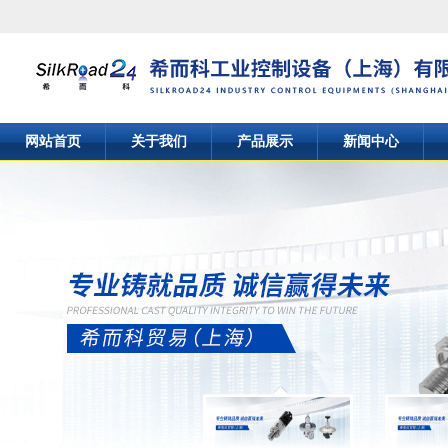
网站首页
关于我们
产品展示
新闻中心