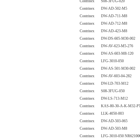
Contrinex S08-3FUG-020
Contrinex DW-AD-502-M5
Contrinex DW-AD-711-M8
Contrinex DW-AD-712-M8
Contrinex DW-AD-423-M8
Contrinex DW-DS-605-M30-002
Contrinex DW-AV-623-M5-276
Contrinex DW-AS-603-M8-120
Contrinex LFG-3010-050
Contrinex DW-AS-501-M30-002
Contrinex DW-AV-603-04-282
Contrinex DW-LD-703-M12
Contrinex S08-3FUG-050
Contrinex DW-LS-713-M12
Contrinex KAS-80-30-A-K-M32-P
Contrinex LLK-4050-003
Contrinex DW-AD-503-065
Contrinex DW-AD-503-M8
Contrinex LFG-3010-050 NR62100