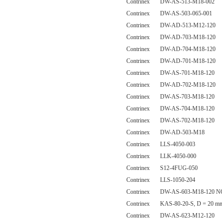
Contrinex DW-AS-513-M18-002
Contrinex DW-AS-503-065-001
Contrinex DW-AD-513-M12-120
Contrinex DW-AD-703-M18-120
Contrinex DW-AD-704-M18-120
Contrinex DW-AD-701-M18-120
Contrinex DW-AS-701-M18-120
Contrinex DW-AD-702-M18-120
Contrinex DW-AS-703-M18-120
Contrinex DW-AS-704-M18-120
Contrinex DW-AS-702-M18-120
Contrinex DW-AD-503-M18
Contrinex LLS-4050-003
Contrinex LLK-4050-000
Contrinex S12-4FUG-050
Contrinex LLS-1050-204
Contrinex DW-AS-603-M18-120 NO
Contrinex KAS-80-20-S, D = 20 m
Contrinex DW-AS-623-M12-120