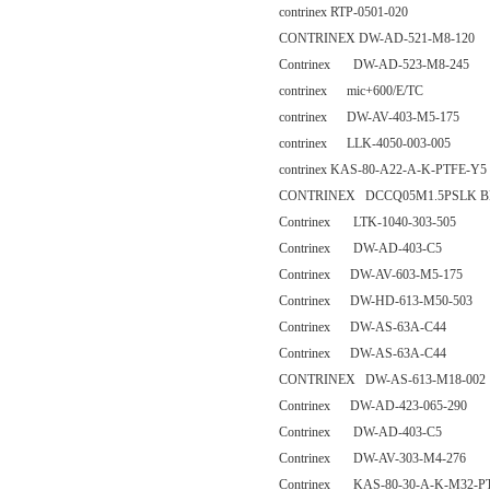
contrinex RTP-0501-020
CONTRINEX DW-AD-521-M8-120
Contrinex DW-AD-523-M8-245
contrinex mic+600/E/TC
contrinex DW-AV-403-M5-175
contrinex LLK-4050-003-005
contrinex KAS-80-A22-A-K-PTFE-Y5
CONTRINEX DCCQ05M1.5PSLK BE
Contrinex LTK-1040-303-505
Contrinex DW-AD-403-C5
Contrinex DW-AV-603-M5-175
Contrinex DW-HD-613-M50-503
Contrinex DW-AS-63A-C44
Contrinex DW-AS-63A-C44
CONTRINEX DW-AS-613-M18-002
Contrinex DW-AD-423-065-290
Contrinex DW-AD-403-C5
Contrinex DW-AV-303-M4-276
Contrinex KAS-80-30-A-K-M32-P