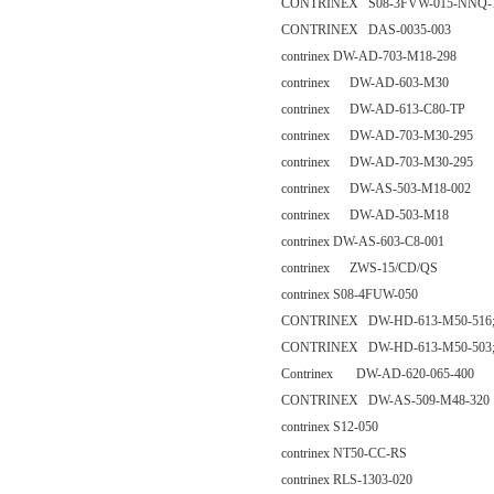
CONTRINEX S08-3FVW-015-NNQ
CONTRINEX DAS-0035-003
contrinex DW-AD-703-M18-298
contrinex DW-AD-603-M30
contrinex DW-AD-613-C80-TP
contrinex DW-AD-703-M30-295
contrinex DW-AD-703-M30-295
contrinex DW-AS-503-M18-002
contrinex DW-AD-503-M18
contrinex DW-AS-603-C8-001
contrinex ZWS-15/CD/QS
contrinex S08-4FUW-050
CONTRINEX DW-HD-613-M50-516
CONTRINEX DW-HD-613-M50-503
Contrinex DW-AD-620-065-400
CONTRINEX DW-AS-509-M48-320
contrinex S12-050
contrinex NT50-CC-RS
contrinex RLS-1303-020