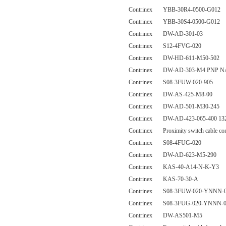
Contrinex YBB-30R4-0500-G012
Contrinex YBB-30S4-0500-G012
Contrinex DW-AD-301-03
Contrinex S12-4FVG-020
Contrinex DW-HD-611-M50-502
Contrinex DW-AD-303-M4 PNP N
Contrinex S08-3FUW-020-905
Contrinex DW-AS-425-M8-00
Contrinex DW-AD-501-M30-245
Contrinex DW-AD-423-065-400 132
Contrinex Proximity switch cable co
Contrinex S08-4FUG-020
Contrinex DW-AD-623-M5-290
Contrinex KAS-40-A14-N-K-Y3
Contrinex KAS-70-30-A
Contrinex S08-3FUW-020-YNNN
Contrinex S08-3FUG-020-YNNN-
Contrinex DW-AS501-M5