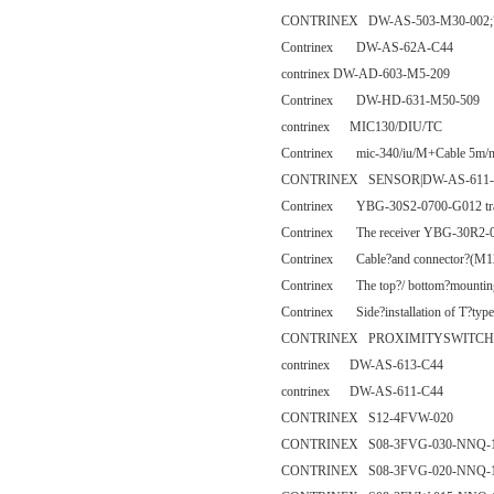
CONTRINEX DW-AS-503-M30-002;
Contrinex DW-AS-62A-C44
contrinex DW-AD-603-M5-209
Contrinex DW-HD-631-M50-509
contrinex MIC130/DIU/TC
Contrinex mic-340/iu/M+Cable 5m/
CONTRINEX SENSOR|DW-AS-611-M
Contrinex YBG-30S2-0700-G012 tra
Contrinex The receiver YBG-30R2-
Contrinex Cable?and connector?(M12
Contrinex The top?/ bottom?mounti
Contrinex Side?installation of T?ty
CONTRINEX PROXIMITYSWITCH|D
contrinex DW-AS-613-C44
contrinex DW-AS-611-C44
CONTRINEX S12-4FVW-020
CONTRINEX S08-3FVG-030-NNQ
CONTRINEX S08-3FVG-020-NNQ