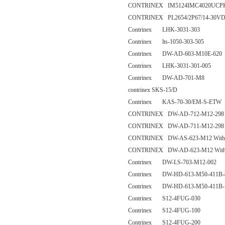
CONTRINEX IM5124IMC4020UCP
CONTRINEX PL2654/2P67/14-30V
Contrinex LHK-3031-303
Contrinex lts-1050-303-505
Contrinex DW-AD-603-M10E-620
Contrinex LHK-3031-301-005
Contrinex DW-AD-701-M8
contrinex SKS-15/D
Contrinex KAS-70-30/EM-S-ETW
CONTRINEX DW-AD-712-M12-298 
CONTRINEX DW-AD-711-M12-298 (
CONTRINEX DW-AS-623-M12 Withou
CONTRINEX DW-AD-623-M12 With 
Contrinex DW-LS-703-M12-002
Contrinex DW-HD-613-M50-411B
Contrinex DW-HD-613-M50-411B
Contrinex S12-4FUG-030
Contrinex S12-4FUG-100
Contrinex S12-4FUG-200