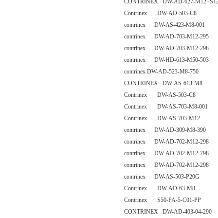
CONTRINEX DW-AD-627-M12+S1
Contrinex DW-AD-503-C8
contrinex DW-AS-423-M8-001
contrinex DW-AD-703-M12-295
contrinex DW-AD-703-M12-298
contrinex DW-HD-613-M50-503
contrinex DW-AD-523-M8-750
CONTRINEX DW-AS-613-M8
Contrinex DW-AS-503-C8
Contrinex DW-AS-703-M8-001
Contrinex DW-AS-703-M12
contrinex DW-AD-309-M8-390
contrinex DW-AD-702-M12-298
contrinex DW-AD-702-M12-798
contrinex DW-AD-702-M12-298
contrinex DW-AS-503-P20G
Contrinex DW-AD-63-M8
Contrinex S50-PA-5-C01-PP
CONTRINEX DW-AD-403-04-290