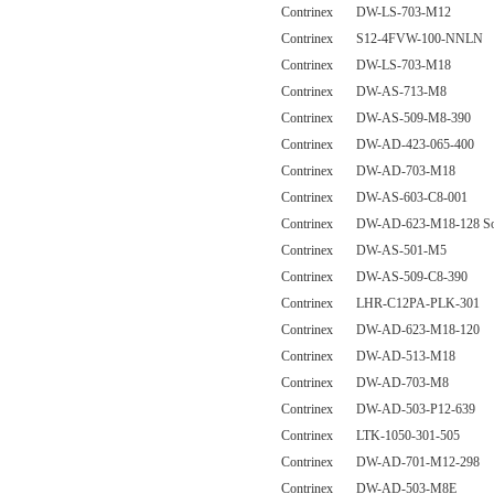
Contrinex DW-LS-703-M12
Contrinex S12-4FVW-100-NNLN
Contrinex DW-LS-703-M18
Contrinex DW-AS-713-M8
Contrinex DW-AS-509-M8-390
Contrinex DW-AD-423-065-400
Contrinex DW-AD-703-M18
Contrinex DW-AS-603-C8-001
Contrinex DW-AD-623-M18-128 Sonde
Contrinex DW-AS-501-M5
Contrinex DW-AS-509-C8-390
Contrinex LHR-C12PA-PLK-301
Contrinex DW-AD-623-M18-120
Contrinex DW-AD-513-M18
Contrinex DW-AD-703-M8
Contrinex DW-AD-503-P12-639
Contrinex LTK-1050-301-505
Contrinex DW-AD-701-M12-298
Contrinex DW-AD-503-M8E