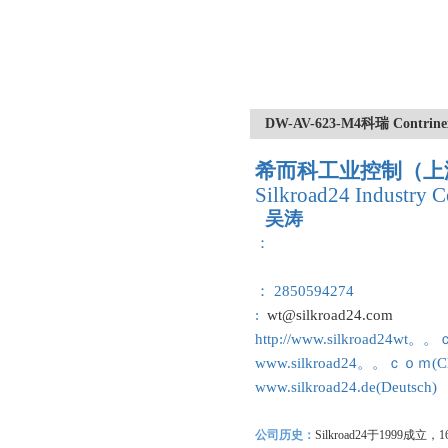
DW-AV-623-M4科瑞 Con
希而科工业控制（上
Silkroad24 Industry C
吴涛
：
： 2850594274
:
wt@silkroad24.com
http://www.silkroad24wt。
www.silkroad24。。ｃｏｍ(Ch
www.silkroad24.de(Deutsch)
公司历史：
Silkroad24
于1999成立