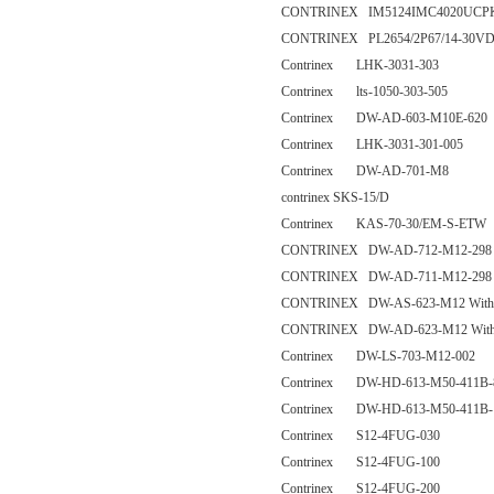
CONTRINEX IM5124IMC4020UCP
CONTRINEX PL2654/2P67/14-30V
Contrinex LHK-3031-303
Contrinex lts-1050-303-505
Contrinex DW-AD-603-M10E-620
Contrinex LHK-3031-301-005
Contrinex DW-AD-701-M8
contrinex SKS-15/D
Contrinex KAS-70-30/EM-S-ETW
CONTRINEX DW-AD-712-M12-298 
CONTRINEX DW-AD-711-M12-298 (
CONTRINEX DW-AS-623-M12 Withou
CONTRINEX DW-AD-623-M12 With 
Contrinex DW-LS-703-M12-002
Contrinex DW-HD-613-M50-411B
Contrinex DW-HD-613-M50-411B
Contrinex S12-4FUG-030
Contrinex S12-4FUG-100
Contrinex S12-4FUG-200