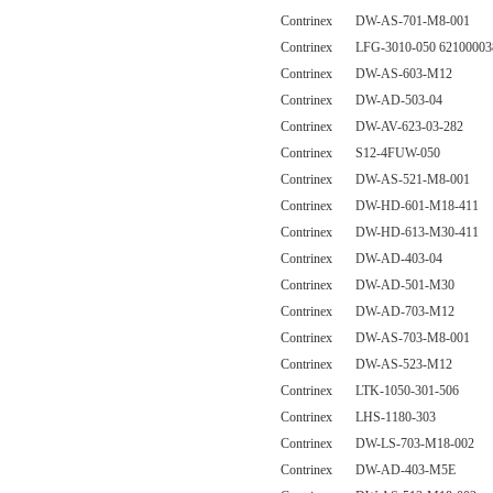
Contrinex DW-AS-701-M8-001
Contrinex LFG-3010-050 62100003
Contrinex DW-AS-603-M12
Contrinex DW-AD-503-04
Contrinex DW-AV-623-03-282
Contrinex S12-4FUW-050
Contrinex DW-AS-521-M8-001
Contrinex DW-HD-601-M18-411
Contrinex DW-HD-613-M30-411
Contrinex DW-AD-403-04
Contrinex DW-AD-501-M30
Contrinex DW-AD-703-M12
Contrinex DW-AS-703-M8-001
Contrinex DW-AS-523-M12
Contrinex LTK-1050-301-506
Contrinex LHS-1180-303
Contrinex DW-LS-703-M18-002
Contrinex DW-AD-403-M5E