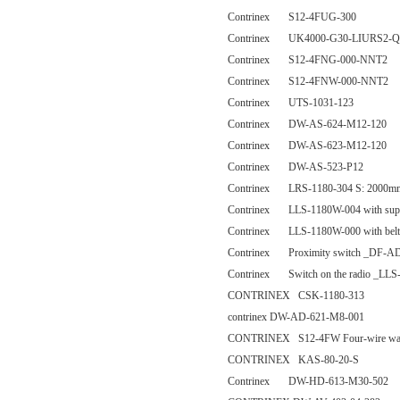
Contrinex S12-4FUG-300
Contrinex UK4000-G30-LIURS2-Q
Contrinex S12-4FNG-000-NNT2
Contrinex S12-4FNW-000-NNT2
Contrinex UTS-1031-123
Contrinex DW-AS-624-M12-120
Contrinex DW-AS-623-M12-120
Contrinex DW-AS-523-P12
Contrinex LRS-1180-304 S: 2000mm 10 
Contrinex LLS-1180W-004 with support
Contrinex LLS-1180W-000 with belt su
Contrinex Proximity switch _DF-A
Contrinex Switch on the radio _LLS
CONTRINEX CSK-1180-313
contrinex DW-AD-621-M8-001
CONTRINEX S12-4FW Four-wire wate
CONTRINEX KAS-80-20-S
Contrinex DW-HD-613-M30-502