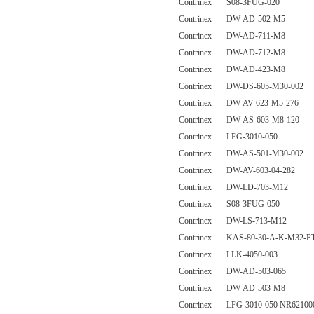
Contrinex S08-3FUG-020
Contrinex DW-AD-502-M5
Contrinex DW-AD-711-M8
Contrinex DW-AD-712-M8
Contrinex DW-AD-423-M8
Contrinex DW-DS-605-M30-002
Contrinex DW-AV-623-M5-276
Contrinex DW-AS-603-M8-120
Contrinex LFG-3010-050
Contrinex DW-AS-501-M30-002
Contrinex DW-AV-603-04-282
Contrinex DW-LD-703-M12
Contrinex S08-3FUG-050
Contrinex DW-LS-713-M12
Contrinex KAS-80-30-A-K-M32-P
Contrinex LLK-4050-003
Contrinex DW-AD-503-065
Contrinex DW-AD-503-M8
Contrinex LFG-3010-050 NR62100