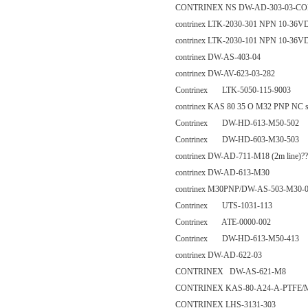
CONTRINEX NS DW-AD-303-03-C
contrinex LTK-2030-301 NPN 10-36V
contrinex LTK-2030-101 NPN 10-36V
contrinex DW-AS-403-04
contrinex DW-AV-623-03-282
Contrinex LTK-5050-115-9003
contrinex KAS 80 35 O M32 PNP NC s
Contrinex DW-HD-613-M50-502
Contrinex DW-HD-603-M30-503
contrinex DW-AD-711-M18 (2m line)
contrinex DW-AD-613-M30
contrinex M30PNP/DW-AS-503-M30-
Contrinex UTS-1031-113
Contrinex ATE-0000-002
Contrinex DW-HD-613-M50-413
contrinex DW-AD-622-03
CONTRINEX DW-AS-621-M8
CONTRINEX KAS-80-A24-A-PTFE/
CONTRINEX LHS-3131-303