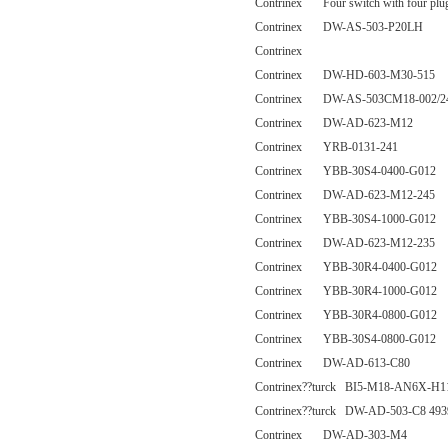
Contrinex Four switch with four plugs 
Contrinex DW-AS-503-P20LH
Contrinex
Contrinex DW-HD-603-M30-515
Contrinex DW-AS-503CM18-002/
Contrinex DW-AD-623-M12
Contrinex YRB-0131-241
Contrinex YBB-30S4-0400-G012
Contrinex DW-AD-623-M12-245
Contrinex YBB-30S4-1000-G012
Contrinex DW-AD-623-M12-235
Contrinex YBB-30R4-0400-G012
Contrinex YBB-30R4-1000-G012
Contrinex YBB-30R4-0800-G012
Contrinex YBB-30S4-0800-G012
Contrinex DW-AD-613-C80
Contrinex??turck BI5-M18-AN6X-H1
Contrinex??turck DW-AD-503-C8 49
Contrinex DW-AD-303-M4