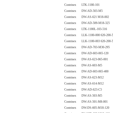
Contrinex LTK-1180-101
Contrinex DW-AD-503-M5
Contrinex DW-AS-621 M18-002
Contrinex DW-AD-509-M18-325
Contrinex LTK-1180L-103-516
Contrinex LLK-1180-000 620-200-
Contrinex LLK-1180-003 620-200-
Contrinex DW-AD-703-M30-295
Contrinex DW-AD-603-065-120
Contrinex DW-AS-623-065-001
Contrinex DW-AS-603-M5
Contrinex DW-AD-603-065-400
Contrinex DW-AS-623-M12
Contrinex DW-AS-614-M12
Contrinex DW-AD-623-C5
Contrinex DW-AS-503-M5
Contrinex DW-AS-501-M8-001
Contrinex DW-DS-605-M18-120