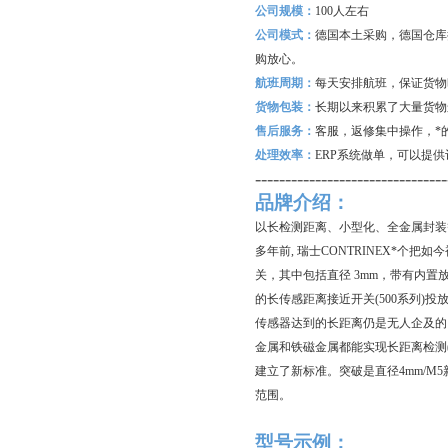
公司规模：
100
人左右
公司模式：
德国本土采购，德国仓库
购放心。
航班周期：
每天安排航班，保证货物
货物包装：
长期以来积累了大量货物
售后服务：
客服，返修集中操作，*
处理效率：
ERP
系统做单，可以提供
--------------------------------
品牌介绍：
以长检测距离、小型化、全金属封装
多年前, 瑞士CONTRINEX*个
关，其中包括直径 3mm，带有内置放
的长传感距离接近开关(500系列)投
传感器达到的长距离仍是无人企及的。
金属和铁磁金属都能实现长距离检测(7
建立了新标准。突破是直径4mm/M
范围。
型号示例：