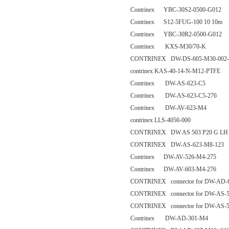
Contrinex YBC-30S2-0500-G012
Contrinex S12-5FUG-100 10 10m
Contrinex YBC-30R2-0500-G012
Contrinex KXS-M30/70-K
CONTRINEX DW-DS-605-M30-002-
contrinex KAS-40-14-N-M12-PTFE
Contrinex DW-AS-623-C5
Contrinex DW-AS-623-C5-276
Contrinex DW-AV-623-M4
contrinex LLS-4050-000
CONTRINEX DW AS 503 P20 G L
CONTRINEX DW-AS-623-M8-123
Contrinex DW-AV-526-M4-275
Contrinex DW-AV-603-M4-276
CONTRINEX connector for DW-AD-
CONTRINEX connector for DW-AS-5
CONTRINEX connector for DW-AS-5
Contrinex DW-AD-301-M4