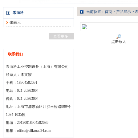
当前位置：
首页
>
产品展示
>
希而科
张丽元
查看更多+
点击放大
联系我们
希而科工业控制设备（上海）有限公司
联系人：李文霞
手机：18964582691
电话：021-20363004
传真：021-20363004
地址：上海市浦东新区川沙王桥路999号
1034-1035幢
邮编：20120018964582639
邮箱：
office@silkroad24.com