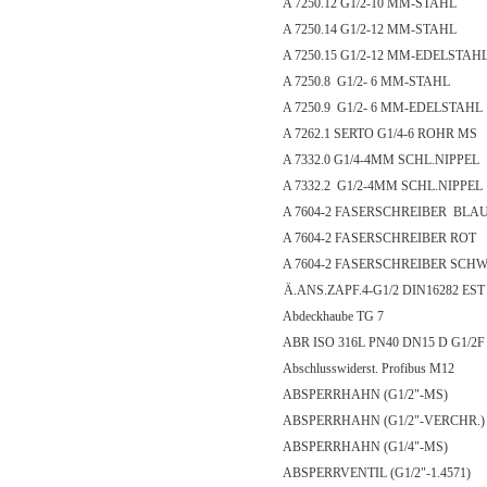
A 7250.12 G1/2-10 MM-STAHL
A 7250.14 G1/2-12 MM-STAHL
A 7250.15 G1/2-12 MM-EDELSTAH
A 7250.8 G1/2- 6 MM-STAHL
A 7250.9 G1/2- 6 MM-EDELSTAHL
A 7262.1 SERTO G1/4-6 ROHR MS
A 7332.0 G1/4-4MM SCHL.NIPPEL
A 7332.2 G1/2-4MM SCHL.NIPPEL
A 7604-2 FASERSCHREIBER BLA
A 7604-2 FASERSCHREIBER ROT
A 7604-2 FASERSCHREIBER SCH
Ä.ANS.ZAPF.4-G1/2 DIN16282 EST
Abdeckhaube TG 7
ABR ISO 316L PN40 DN15 D G1/2F
Abschlusswiderst. Profibus M12
ABSPERRHAHN (G1/2"-MS)
ABSPERRHAHN (G1/2"-VERCHR.)
ABSPERRHAHN (G1/4"-MS)
ABSPERRVENTIL (G1/2"-1.4571)