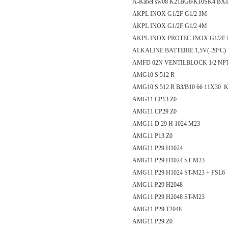
A-Kabel sw08 K21BG8/K10SK4 BXo
AKPL INOX G1/2F G1/2 3M
AKPL INOX G1/2F G1/2 4M
AKPL INOX PROTEC INOX G1/2F 
ALKALINE BATTERIE 1,5V(-20°C)
AMFD 02N VENTILBLOCK 1/2 NP
AMG10 S 512 R
AMG10 S 512 R B3/B10 66 11X30 
AMG11 CP13 Z0
AMG11 CP29 Z0
AMG11 D 29 H 1024 M23
AMG11 P13 Z0
AMG11 P29 H1024
AMG11 P29 H1024 ST-M23
AMG11 P29 H1024 ST-M23 + FSL6
AMG11 P29 H2048
AMG11 P29 H2048 ST-M23
AMG11 P29 T2048
AMG11 P29 Z0