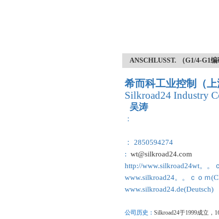
ANSCHLUSST. （G1/4
希而科工业控制（上
Silkroad24 Industry C
吴涛
：
： 2850594274
:
wt@silkroad24.com
http://www.silkroad24wt。
www.silkroad24。。ｃｏｍ(Ch
www.silkroad24.de(Deutsch)
公司历史：
Silkroad24
于1999成立