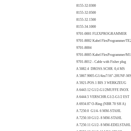
8155-32.0300
8155-32.0500
8155-32.1500
8155-34.1000
9701-0001 FLEXPROGRAMMER
9701-8002 Kabel FlexProgrammer/TE
9701-8004
9701-8005 Kabel FlexProgrammer/M1
9701-8012 - Cable with Fisher plug
A 5082.4 DROSS.SCHR. 0,4 MS
A 5867.9005-G1/4zu7/16"-20UNF-MS
A 5921-POS.1 BIS 3 WERKZEUG
A 6443.12 G1/2-G1/2MUFFE INOX
A 6444.5 VERSCHR.G1/2-G1/2 EST
A 6934.87 O-Ring (NBR 70 SH A)
A 7250.0 G1/4- 6 MM-STAHL
A 7250.10 G1/2- 8 MM-STAHL
A 7250.11 G1/2- 8 MM-EDELSTAHL