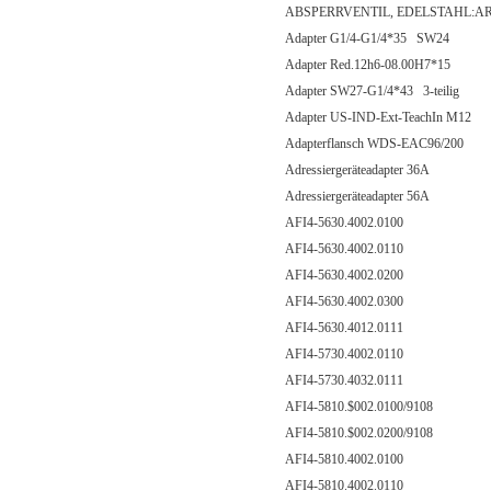
ABSPERRVENTIL, EDELSTAHL:AR
Adapter G1/4-G1/4*35 SW24
Adapter Red.12h6-08.00H7*15
Adapter SW27-G1/4*43 3-teilig
Adapter US-IND-Ext-TeachIn M12
Adapterflansch WDS-EAC96/200
Adressiergeräteadapter 36A
Adressiergeräteadapter 56A
AFI4-5630.4002.0100
AFI4-5630.4002.0110
AFI4-5630.4002.0200
AFI4-5630.4002.0300
AFI4-5630.4012.0111
AFI4-5730.4002.0110
AFI4-5730.4032.0111
AFI4-5810.$002.0100/9108
AFI4-5810.$002.0200/9108
AFI4-5810.4002.0100
AFI4-5810.4002.0110