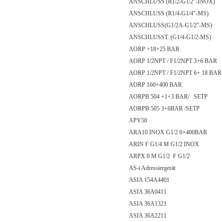
ANSCHLUSS (R1/2-G1/2"-INOX)
ANSCHLUSS (R1/4-G1/4"-MS)
ANSCHLUSS(G1/2A-G1/2"-MS)
ANSCHLUSST. (G1/4-G1/2-MS)
AORP +18+25 BAR
AORP 1/2NPT / F1/2NPT 3+6 BAR
AORP 1/2NPT / F1/2NPT 6+ 18 BAR
AORP 160+400 BAR
AORPB 504 +1+3 BAR/ SETP
AORPB 505 3+6BAR /SETP
APY50
ARA10 INOX G1/2 0+400BAR
ARIN F G1/4 M G1/2 INOX
ARPX 0 M G1/2 F G1/2
AS-i Adressiergerät
ASIA 154A4401
ASIA 36A0411
ASIA 36A1321
ASIA 36A2211