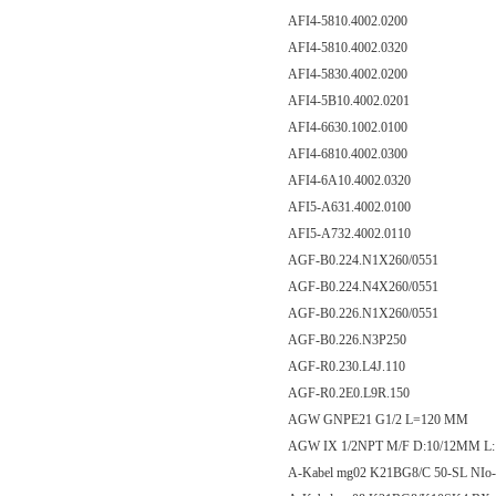
AFI4-5810.4002.0200
AFI4-5810.4002.0320
AFI4-5830.4002.0200
AFI4-5B10.4002.0201
AFI4-6630.1002.0100
AFI4-6810.4002.0300
AFI4-6A10.4002.0320
AFI5-A631.4002.0100
AFI5-A732.4002.0110
AGF-B0.224.N1X260/0551
AGF-B0.224.N4X260/0551
AGF-B0.226.N1X260/0551
AGF-B0.226.N3P250
AGF-R0.230.L4J.110
AGF-R0.2E0.L9R.150
AGW GNPE21 G1/2 L=120 MM
AGW IX 1/2NPT M/F D:10/12MM L
A-Kabel mg02 K21BG8/C 50-SL NIo-