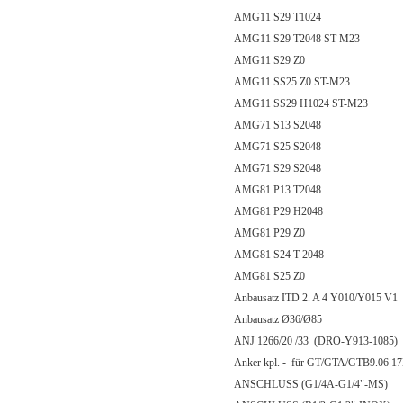
AMG11 S29 T1024
AMG11 S29 T2048 ST-M23
AMG11 S29 Z0
AMG11 SS25 Z0 ST-M23
AMG11 SS29 H1024 ST-M23
AMG71 S13 S2048
AMG71 S25 S2048
AMG71 S29 S2048
AMG81 P13 T2048
AMG81 P29 H2048
AMG81 P29 Z0
AMG81 S24 T 2048
AMG81 S25 Z0
Anbausatz ITD 2. A 4 Y010/Y015 V1
Anbausatz Ø36/Ø85
ANJ 1266/20 /33 (DRO-Y913-1085)
Anker kpl. - für GT/GTA/GTB9.06 1
ANSCHLUSS (G1/4A-G1/4"-MS)