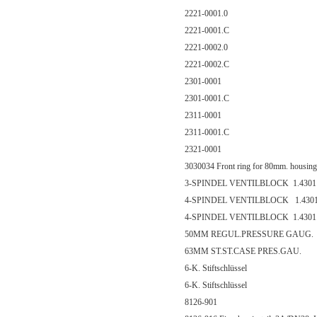
2221-0001.0
2221-0001.C
2221-0002.0
2221-0002.C
2301-0001
2301-0001.C
2311-0001
2311-0001.C
2321-0001
3030034 Front ring for 80mm. housing
3-SPINDEL VENTILBLOCK 1.4301 
4-SPINDEL VENTILBLOCK 1.430
4-SPINDEL VENTILBLOCK 1.4301
50MM REGUL.PRESSURE GAUG.
63MM ST.ST.CASE PRES.GAU.
6-K. Stiftschlüssel
6-K. Stiftschlüssel
8126-901