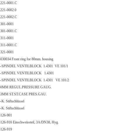
221-0001.C
221-0002.0
221-0002.C
301-0001
301-0001.C
311-0001
311-0001.C
321-0001
30034 Front ring for 80mm. housing
-SPINDEL VENTILBLOCK 1.4301 VE 101/1
-SPINDEL VENTILBLOCK 1.4301
-SPINDEL VENTILBLOCK 1.4301 VE 101/2
0MM REGUL.PRESSURE GAUG.
3MM ST.ST.CASE PRES.GAU.
K. Stiftschlüssel
K. Stiftschlüssel
126-901
26-916 Einschweissteil, 3A/DN38, Hyg.
126-919