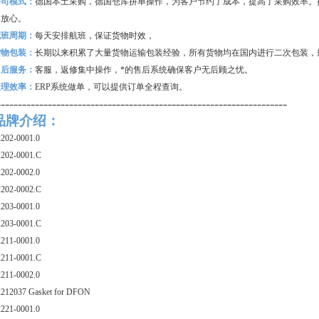
公司模式：
德国本土采购，德国仓库拼单操作，为客户节约了成本，提高了采购效率。
购放心。
航班周期：
每天安排航班，保证货物时效，
货物包装：
长期以来积累了大量货物运输包装经验，所有货物均在国内进行二次包装，
售后服务：
客服，返修集中操作，*的售后系统确保客户无后顾之忧。
处理效率：
ERP
系统做单，可以提供订单全程查询。
--------------------------------------------------------------------
品牌介绍：
202-0001.0
202-0001.C
202-0002.0
202-0002.C
203-0001.0
203-0001.C
211-0001.0
211-0001.C
211-0002.0
212037 Gasket for DFON
221-0001.0