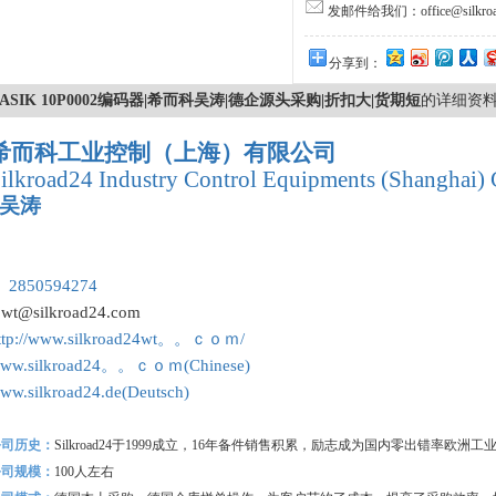
发邮件给我们：office@silkroa
分享到：
ASIK 10P0002编码器|希而科吴涛|德企源头采购|折扣大|货期短
的详细资
希而科工业控制（上海）有限公司
ilkroad24 Industry Control Equipments (Shanghai) 
吴涛
：
 2850594274
:
wt@silkroad24.com
ttp://www.silkroad24wt。。ｃｏｍ/
ww.silkroad24。。ｃｏｍ(Chinese)
ww.silkroad24.de(Deutsch)
公司历史：
Silkroad24
于1999成立，16年备件销售积累，励志成为国内零出错率欧洲
公司规模：
100
人左右