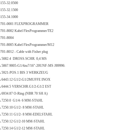
155-32.0500
8155-32.1500
8155-34.1000
701-0001 FLEXPROGRAMMER
701-8002 Kabel FlexProgrammer/TE2
701-8004
701-8005 Kabel FlexProgrammer/M12
01-8012 - Cable with Fisher plug
 5082.4 DROSS.SCHR. 0,4 MS
 5867.9005-G1/4zu7/16"-20UNF-MS J89996.
 5921-POS.1 BIS 3 WERKZEUG
 6443.12 G1/2-G1/2MUFFE INOX
 6444.5 VERSCHR.G1/2-G1/2 EST
 6934.87 O-Ring (NBR 70 SH A)
 7250.0 G1/4- 6 MM-STAHL
 7250.10 G1/2- 8 MM-STAHL
 7250.11 G1/2- 8 MM-EDELSTAHL
 7250.12 G1/2-10 MM-STAHL
 7250.14 G1/2-12 MM-STAHL