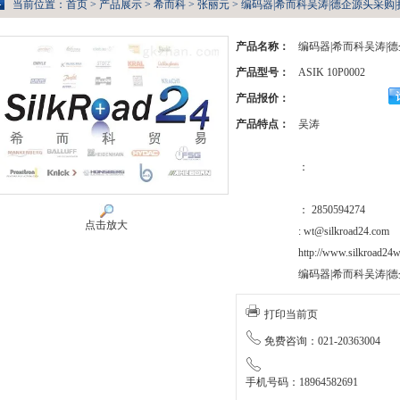
当前位置：
首页
>
产品展示
>
希而科
>
张丽元
> 编码器|希而科吴涛|德企源头采购|折扣
产品名称：
编码器|希而科吴涛|德
产品型号：
ASIK 10P0002
产品报价：
产品特点：
吴涛
：
： 2850594274
点击放大
: wt@silkroad24.com
http://www.silkroad24w
编码器|希而科吴涛|德
打印当前页
免费咨询：021-20363004
手机号码：18964582691