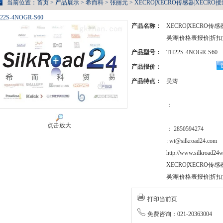
当前位置：
首页
>
产品展示
>
希而科
>
张丽元
> XECRO|XECRO传感器|XEC
22S-4NOGR-S60
产品名称：
XECRO|XECRO传
吴涛|价格表报价|折扣
产品型号：
TH22S-4NOGR-S60
产品报价：
产品特点：
吴涛
：
点击放大
： 2850594274
: wt@silkroad24.com
http://www.silkroad24w
XECRO|XECRO传
吴涛|价格表报价|折扣
打印当前页
免费咨询：021-20363004