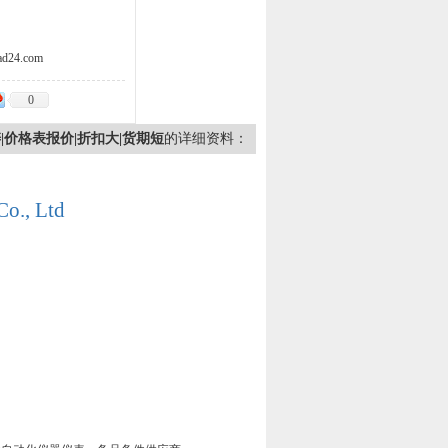
d24.com
0
吴涛|价格表报价|折扣大|货期短
的详细资料：
Co., Ltd