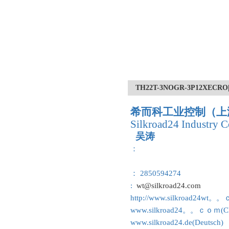
TH22T-3NOGR-3P12X
希而科工业控制（上
Silkroad24 Industry C
吴涛
：
： 2850594274
:
wt@silkroad24.com
http://www.silkroad24wt。
www.silkroad24。。ｃｏｍ(Ch
www.silkroad24.de(Deutsch)