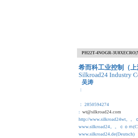
PH22T-4NOGR-3U8XE
希而科工业控制（上
Silkroad24 Industry C
吴涛
：
： 2850594274
:
wt@silkroad24.com
http://www.silkroad24wt。
www.silkroad24。。ｃｏｍ(Ch
www.silkroad24.de(Deutsch)