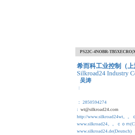
PS22C-4NOBR-TB5XE
希而科工业控制（上
Silkroad24 Industry C
吴涛
：
： 2850594274
:
wt@silkroad24.com
http://www.silkroad24wt。
www.silkroad24。。ｃｏｍ(Ch
www.silkroad24.de(Deutsch)