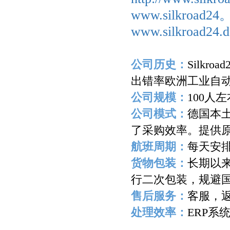
www.silkroad2
www.silkroad24.d
公司历史：
Silkroad
出错率欧洲工业自
公司规模：
100
人左
公司模式：
德国本
了采购效率。提供
航班周期：
每天安
货物包装：
长期以
行二次包装，规避
售后服务：
客服，
处理效率：
ERP
系
-------------------