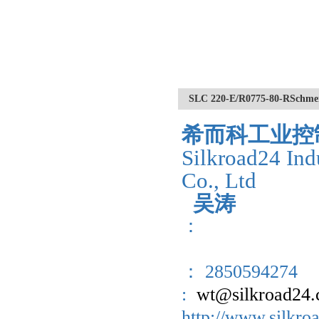
SLC 220-E/R0775-80-
希而科工业控
Silkroad24 Ind
Co., Ltd
吴涛
：
： 2850594274
:
wt@silkroad24
http://www.sil