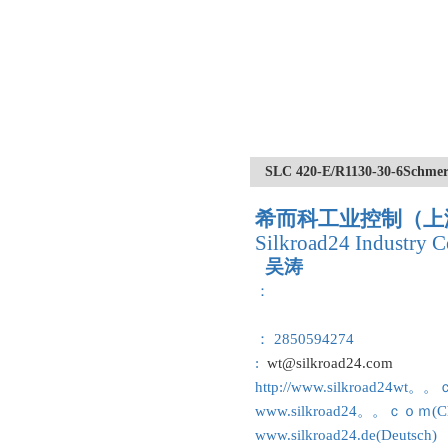
SLC 420-E/R1130-30-
希而科工业控制（上
Silkroad24 Industry C
吴涛
：
： 2850594274
:
wt@silkroad24.com
http://www.silkroad24wt。
www.silkroad24。。ｃｏｍ(Ch
www.silkroad24.de(Deutsch)